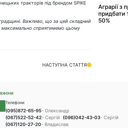
вницьких тракторів під брендом SPIKE
Аграрії з
придбати т
50%
градщині. Важливо, що за цей складний
а – максимально сприятимемо цьому
НАСТУПНА СТАТТЯ
ЛЕФОНИ
Телефони
(095)
872-65-95
- Олександр
(067)
522-52-42
- Сергій
(096)
042-43-03
- Сергій
(067)
120-27-20
- Владислав