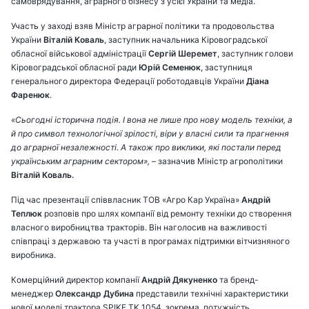
самоврядування, аграрного бізнесу з усієї України та медіа.
Участь у заході взяв Міністр аграрної політики та продовольства
України
Віталій Коваль
, заступник начальника Кіровоградської
обласної військової адміністрації
Сергій Шеремет
, заступник голови
Кіровоградської обласної ради
Юрій Семенюк
, заступниця
генерального директора Федерації роботодавців України
Діана
Фаренюк
.
«Сьогодні історична подія. І вона не лише про нову модель техніки, а
й про символ технологічної зрілості, віри у власні сили та прагнення
до аграрної незалежності. А також про виклики, які постали перед
українським аграрним сектором»,
– зазначив Міністр агрополітики
Віталій Коваль.
Під час презентації співвласник ТОВ «Агро Кар Україна»
Андрій
Теплюк
розповів про шлях компанії від ремонту техніки до створення
власного виробництва тракторів. Він наголосив на важливості
співпраці з державою та участі в програмах підтримки вітчизняного
виробника.
Комерційний директор компанії
Андрій Дякуненко
та бренд-
менеджер
Олександр Дубина
представили технічні характеристики
нової моделі трактора SPIKE TK 1054, зокрема, потужність,