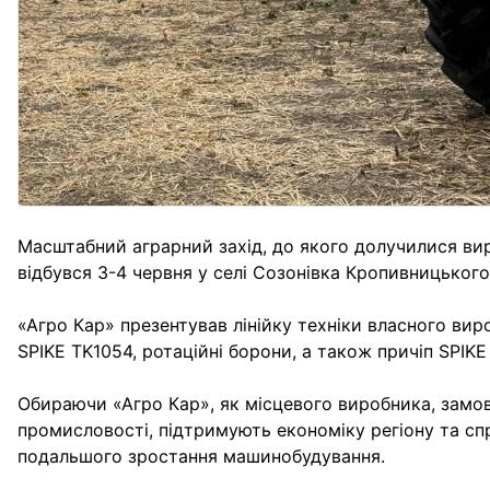
Масштабний аграрний захід, до якого долучилися вироб
відбувся 3-4 червня у селі Созонівка Кропивницького
«Агро Кар» презентував лінійку техніки власного вир
SPIKE TK1054, ротаційні борони, а також причіп SPIKE
Обираючи «Агро Кар», як місцевого виробника, замов
промисловості, підтримують економіку регіону та 
подальшого зростання машинобудування.