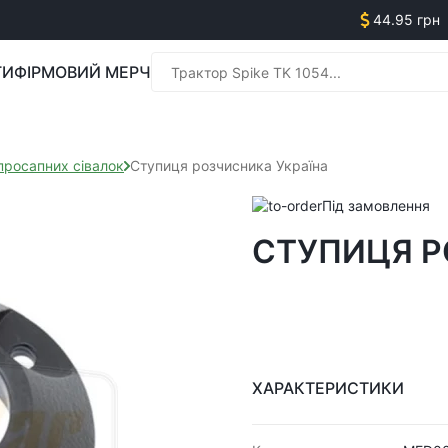
44.95 грн
ГИ
ФІРМОВИЙ МЕРЧ
Менед
просапних сівалок
Ступиця розчисника Україна
Під замовлення
СТУПИЦЯ Р
Менед
ХАРАКТЕРИСТИКИ