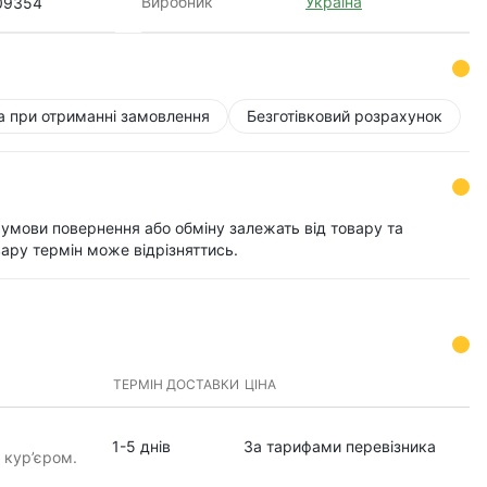
Виробник
Україна
09354
а при отриманні замовлення
Безготівковий розрахунок
і умови повернення або обміну залежать від товару та
ару термін може відрізняттись.
ТЕРМІН ДОСТАВКИ
ЦІНА
1-5 днів
За тарифами перевізника
 кур’єром.