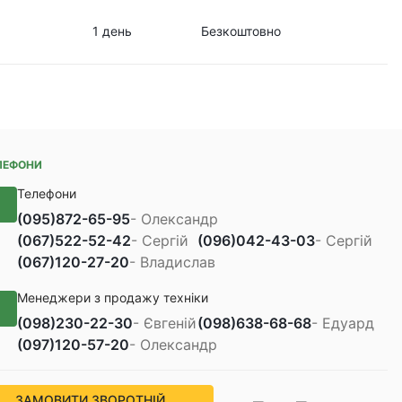
1 день
Безкоштовно
ЛЕФОНИ
Телефони
(095)
872-65-95
- Олександр
(067)
522-52-42
- Сергій
(096)
042-43-03
- Сергій
(067)
120-27-20
- Владислав
Менеджери з продажу техніки
(098)
230-22-30
- Євгеній
(098)
638-68-68
- Едуард
(097)
120-57-20
- Олександр
ЗАМОВИТИ ЗВОРОТНІЙ