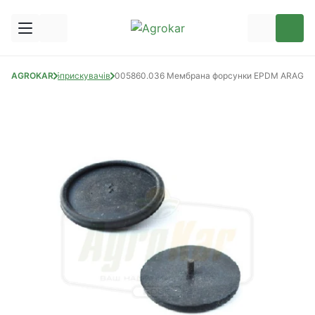
пчастини до обприскувачів
AGROKAR
005860.036 Мембрана форсунки EPDM ARAG