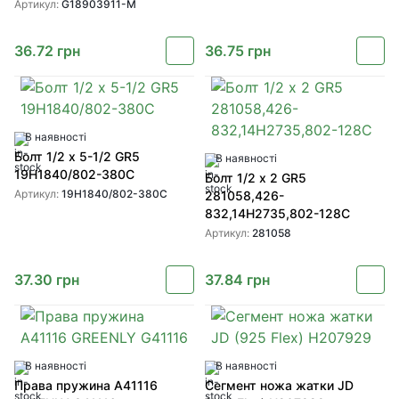
Артикул:
G18903911-M
36.72
грн
36.75
грн
В наявності
Болт 1/2 x 5-1/2 GR5
В наявності
19H1840/802-380C
Болт 1/2 x 2 GR5
Артикул:
19H1840/802-380C
281058,426-
832,14H2735,802-128C
Артикул:
281058
37.30
грн
37.84
грн
В наявності
В наявності
Права пружина A41116
Сегмент ножа жатки JD