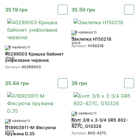
35.19
грн
35.50
грн
В наявності
Заклепка H150218
Артикул:
H150218
В наявності
40299003 Кришка байонет
уніфікована червона
Артикул:
40299003
35.64
грн
36
грн
В наявності
Болт 3/8 x 3-3/4 GR5 802-
В наявності
427C, G10326
G18903911-M Фіксуюча
Артикул:
802-427C
пружина D.35