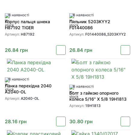
В наявності
В наявності
Корпус пальця шнека
Пильник 5203KYY2
H87192 TIGER
F01440086
Артикул:
H87192
Артикул:
F01440086_5203KYY2
26.84
грн
26.84
грн
В наявності
Ланка перехідна 2040
В наявності
A2040-OL
Болт з гайкою опорного
Артикул:
A2040-OL
колеса 5/16" X 5/8 19H1813
Артикул:
19H1813
28.16
грн
30.80
грн