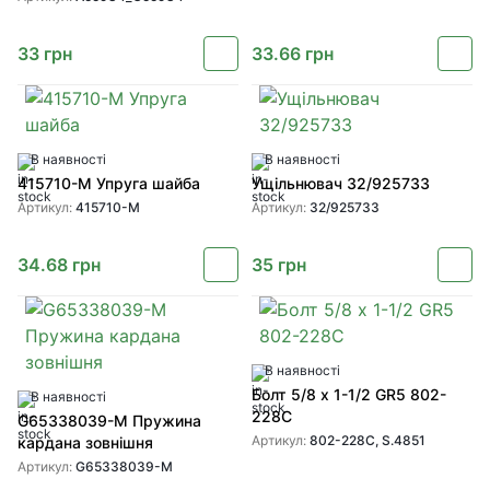
33
грн
33.66
грн
В наявності
В наявності
415710-M Упруга шайба
Ущільнювач 32/925733
Артикул:
415710-M
Артикул:
32/925733
34.68
грн
35
грн
В наявності
Болт 5/8 x 1-1/2 GR5 802-
В наявності
228C
G65338039-M Пружина
Артикул:
802-228C, S.4851
кардана зовнішня
Артикул:
G65338039-M