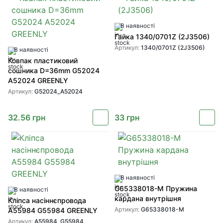
В наявності
Гайка 1340/0701Z (2J3506)
Артикул:
1340/0701Z (2J3506)
В наявності
Ковпак пластиковий
сошника D=36mm G52024
A52024 GREENLY
Артикул:
G52024_A52024
32.56
грн
33
грн
В наявності
G65338018-M Пружина
В наявності
кардана внутрішня
Кліпса насіннєпровода
Артикул:
G65338018-M
A55984 G55984 GREENLY
Артикул:
A55984_G55984