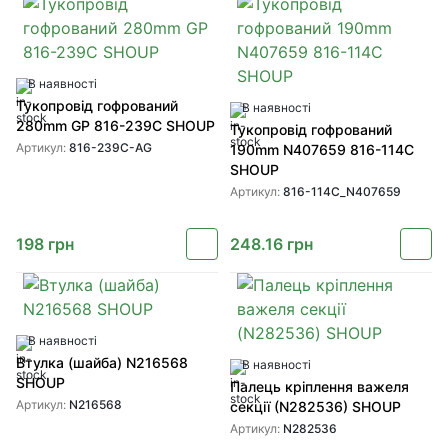
В наявності
Тукопровід гофрований
В наявності
280mm GP 816-239C SHOUP
Тукопровід гофрований
Артикул:
816-239C-AG
190mm N407659 816-114C
SHOUP
Артикул:
816-114C_N407659
198
грн
248.16
грн
В наявності
Втулка (шайба) N216568
В наявності
SHOUP
Палець кріплення важеля
Артикул:
N216568
секції (N282536) SHOUP
Артикул:
N282536