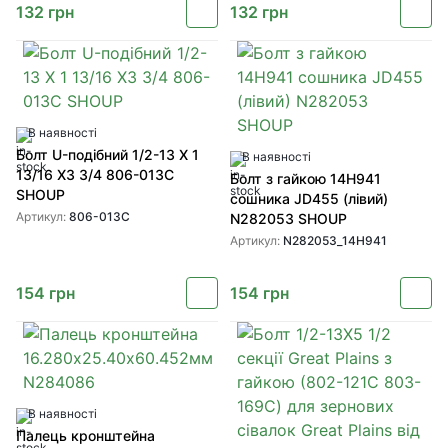
132
грн
132
грн
В наявності
Болт U-подібний 1/2-13 X 1
В наявності
13/16 X3 3/4 806-013C
Болт з гайкою 14H941
SHOUP
сошника JD455 (лівий)
Артикул:
806-013C
N282053 SHOUP
Артикул:
N282053_14H941
154
грн
154
грн
В наявності
Палець кронштейна