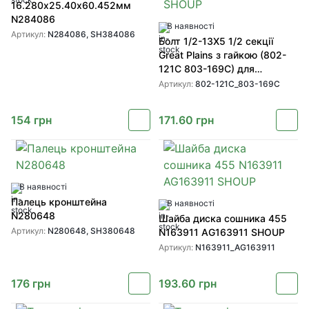
16.280х25.40х60.452мм
N284086
В наявності
Артикул:
N284086, SH384086
Болт 1/2-13Х5 1/2 секції
Great Plains з гайкою (802-
121C 803-169C) для
зернових сівалок Great Plains
Артикул:
802-121C_803-169C
від SHOUP
154
грн
171.60
грн
В наявності
Палець кронштейна
В наявності
N280648
Шайба диска сошника 455
Артикул:
N280648, SH380648
N163911 AG163911 SHOUP
Артикул:
N163911_AG163911
176
грн
193.60
грн