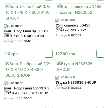
В наявності
Болт сошника JD455
В наявності
(правий) N282052
Болт U-подібний 3/8-16 X 1
Артикул:
N282052
7/8 X 7 806-014C SHOUP
Артикул:
806-014C
110
грн
127.60
грн
В наявності
Втулка N283636 SHOUP
В наявності
Артикул:
N283636
Болт П-образний 1/2-13 X 3
1/32 X 4 806-066C SHOUP
Артикул:
806-066C