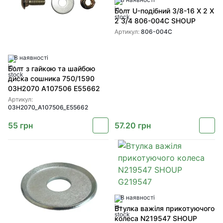
Болт U-подібний 3/8-16 X 2 X
2 3/4 806-004C SHOUP
Артикул:
806-004C
В наявності
Болт з гайкою та шайбою
диска сошника 750/1590
03H2070 A107506 E55662
Артикул:
03H2070_A107506_E55662
55
грн
57.20
грн
В наявності
Втулка важіля прикотуючого
колеса N219547 SHOUP