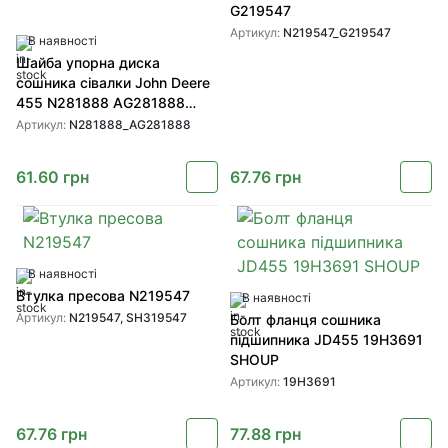
G219547
Артикул:
N219547_G219547
В наявності
Шайба упорна диска
сошника сівалки John Deere
455 N281888 AG281888
SHOUP
Артикул:
N281888_AG281888
61.60
грн
67.76
грн
В наявності
Втулка пресова N219547
В наявності
Артикул:
N219547, SH319547
Болт фланця сошника
підшипника JD455 19H3691
SHOUP
Артикул:
19H3691
67.76
грн
77.88
грн