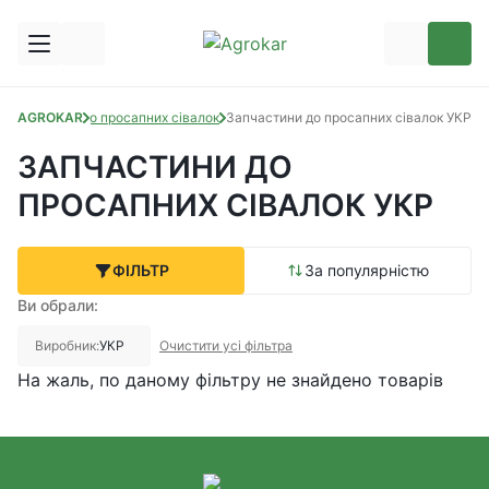
Запчастини до просапних сівалок
AGROKAR
Запчастини до просапних сівалок УКР
ЗАПЧАСТИНИ ДО
ПРОСАПНИХ СІВАЛОК УКР
ФІЛЬТР
За популярністю
Ви обрали:
Виробник:
УКР
Очистити усі фільтра
На жаль, по даному фільтру не знайдено товарів