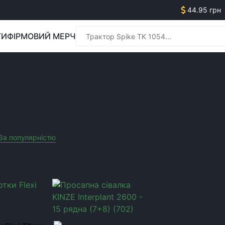
44.95 грн
ГИ
ФІРМОВИЙ МЕРЧ
Менед
Менед
За популярністю
Спочатку дешевше
Спочатку дорожче
Акційні то
i Tillage
Виробник:
KINZE
Очистити усі фільтра
ті