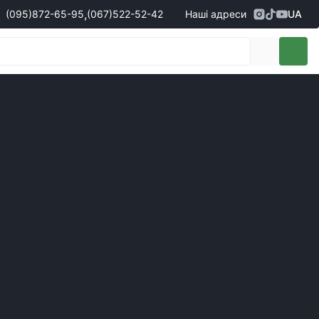
,
(095)
872-65-95
(067)
522-52-42
Наші адреси
UA
Адреса
м. Кропивницький, вул. Перша
жери з продажу запчастин
(095)
872-65-95
Виставкова, 10
- Олександр
(096)
042-43-03
- Сергій
(067)
522-52-42
- Сергій
(067)
120-27-20
- Владислав
Адреса
м. Вінниця (с. Вінницькі хутори), вул.
Немирівське шосе, 90г
жери з продажу техніки
вари
(098)
230-22-30
- Євгеній
(098)
638-68-68
- Едуард
(097)
120-57-20
- Олександр