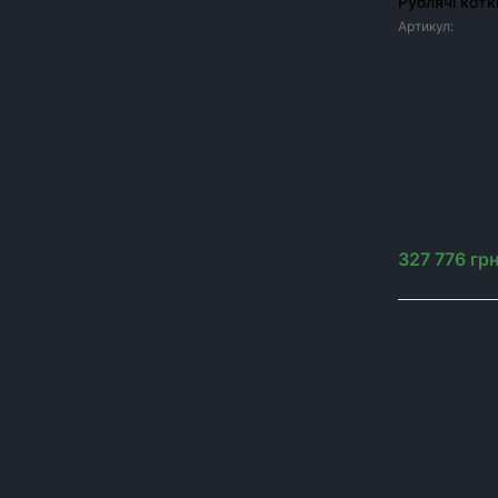
Рублячі котки
Жниварки
Артикул:
127
Обприскувачі
Комбайни
Котки
Навантажувачі
Плуги
Причіп
327 776
гр
Комунальне обладнання
ЦІНА, ГРН
Від
до
грн