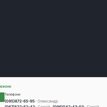
ЛЕФОНИ
Телефони
(095)
872-65-95
- Олександр
(067)
522-52-42
- Сергій
(096)
042-43-03
- Сергій