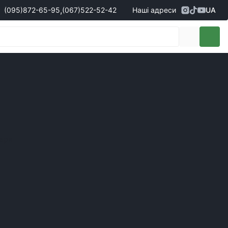
,
(095)
872-65-95
(067)
522-52-42
Наші адреси
UA
Адреса
м. Кропивницький, вул. Перша
жери з продажу запчастин
(095)
872-65-95
Виставкова, 10
- Олександр
(096)
042-43-03
- Сергій
(067)
522-52-42
- Сергій
(067)
120-27-20
- Владислав
Адреса
м. Вінниця (с. Вінницькі хутори), вул.
Немирівське шосе, 90г
жери з продажу техніки
вари
(098)
230-22-30
- Євгеній
(098)
638-68-68
- Едуард
(097)
120-57-20
- Олександр