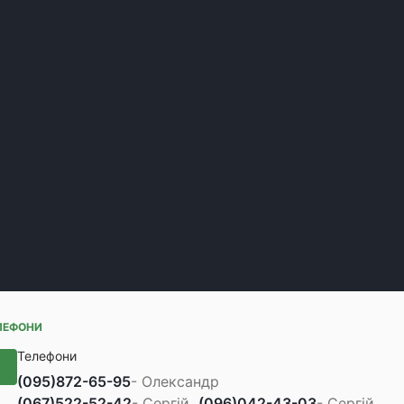
ЛЕФОНИ
Телефони
(095)
872-65-95
- Олександр
(067)
522-52-42
- Сергій
(096)
042-43-03
- Сергій