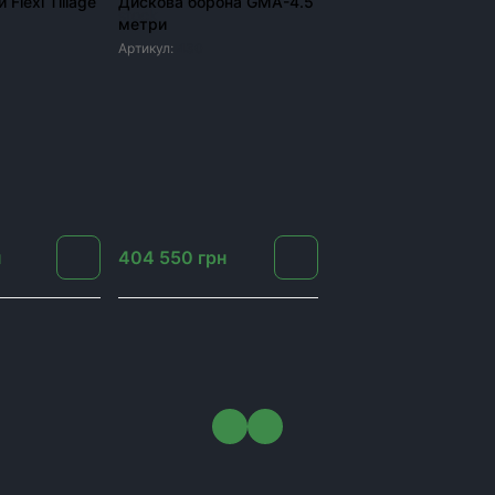
 Flexi Tillage
Дискова борона GMA-4.5
метри
Артикул:
430
н
404 550
грн