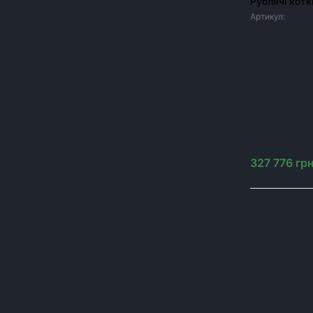
Рублячі котки
Жниварки
Артикул:
127
Обприскувачі
Комбайни
Котки
Навантажувачі
Плуги
Причіп
327 776
гр
Комунальне обладнання
ЦІНА, ГРН
Від
до
грн