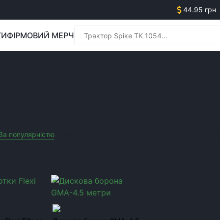
44.95 грн
ГИ
ФІРМОВИЙ МЕРЧ
Менед
Менед
За популярністю
Спочатку дешевше
Спочатку дорожче
Акційні то
i Tillage
Виробник:
GMA
Очистити усі фільтра
ті
В наявності