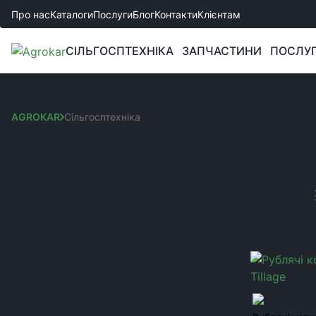
Про нас
Каталоги
Послуги
Блог
Контакти
Клієнтам
СІЛЬГОСПТЕХНІКА
ЗАПЧАСТИНИ
ПОСЛУ
AGROKAR
Сільгосптехніка
СІЛЬГОСПТЕХНІКА
Сортування:
КАТЕГОРІЇ
Ви обрали:
Трактори
Виробник:
Flex
Культиватори
Сівалки
Глибокорозпушувачі
В наявнос
Борони