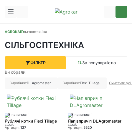
AGROKAR
Сільгосптехніка
СІЛЬГОСПТЕХНІКА
ФІЛЬТР
За популярністю
Ви обрали:
Виробник:
DLAgromaster
Виробник:
Flexi Tillage
Очистити усі
В наявності
В наявності
Рублячі котки Flexi Tillage
Напівпричіп DLAgromaster
Артикул:
127
Артикул:
5520