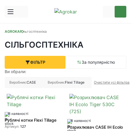
AGROKAR
Сільгосптехніка
СІЛЬГОСПТЕХНІКА
ФІЛЬТР
За популярністю
Ви обрали:
Виробник:
CASE
Виробник:
Flexi Tillage
Очистити усі фільтра
В наявності
Рублячі котки Flexi Tillage
В наявності
Артикул:
127
Розрихлювач CASE IH Ecolo