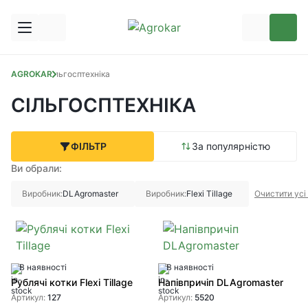
AGROKAR
Сільгосптехніка
СІЛЬГОСПТЕХНІКА
ФІЛЬТР
За популярністю
Ви обрали:
Виробник:
DLAgromaster
Виробник:
Flexi Tillage
Очистити усі
В наявності
В наявності
Рублячі котки Flexi Tillage
Напівпричіп DLAgromaster
Артикул:
127
Артикул:
5520