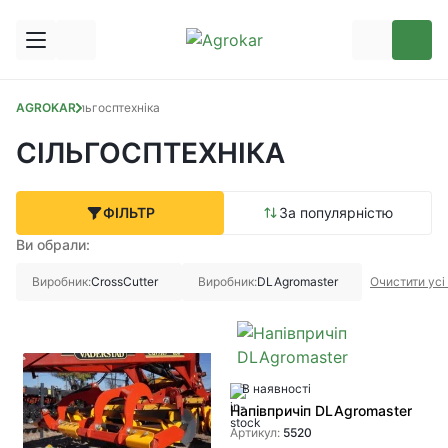
AGROKAR
Сільгосптехніка
СІЛЬГОСПТЕХНІКА
ФІЛЬТР
За популярністю
Ви обрали:
Виробник:
CrossCutter
Виробник:
DLAgromaster
Очистити усі
В наявності
Напівпричіп DLAgromaster
Артикул:
5520