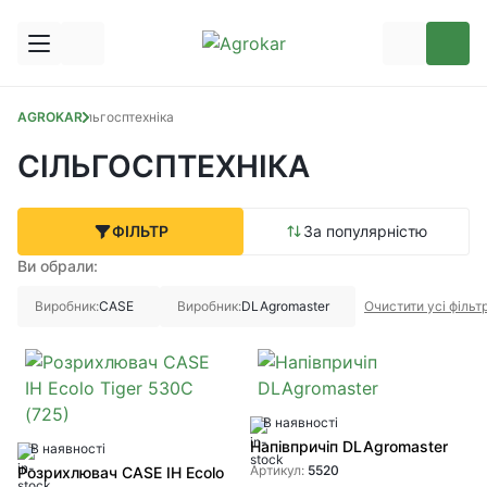
AGROKAR
Сільгосптехніка
СІЛЬГОСПТЕХНІКА
ФІЛЬТР
За популярністю
Ви обрали:
Виробник:
CASE
Виробник:
DLAgromaster
Очистити усі фільт
В наявності
Напівпричіп DLAgromaster
В наявності
Артикул:
5520
Розрихлювач CASE IH Ecolo