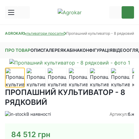
льтиватори
AGROKAR
Культиватори просапні
Пропашний культиватор - 8 рядковий
ПРО ТОВАР
ОПИС
ГАЛЕРЕЯ
КАБІНА
КОНФІГУРАЦІЯ
ВІДЕООГЛЯ
ПРОПАШНИЙ КУЛЬТИВАТОР - 8
РЯДКОВИЙ
В наявності
Артикул:
б.н
84 512
грн