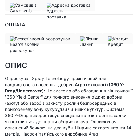
Самовивіз
Адресна доставка
ОПЛАТА
Безготівковий розрахунок
Лізинг
Кредит
ОПИС
Оприскувач Spray Tehnolodgy призначений для
надрядкового внесення добрив.
Агротехнології (360 Y-
Drop/Undercover):
Це система або обладнання від компанії
"360 Yield Center" для точного внесення рідких добрив
(азоту) або засобів захисту рослин безпосередньо в
прикореневу зону кукурудзи чи інших культур. Система
360 Y-Drop використовує спеціальні аплікаторні насадки,
які кріпляться до штанги обприскувача. Оприскувач
оснащений бочкою на два куби. Ширина захвату штанги 14
метрів. Насоси італійського виробника Arag.