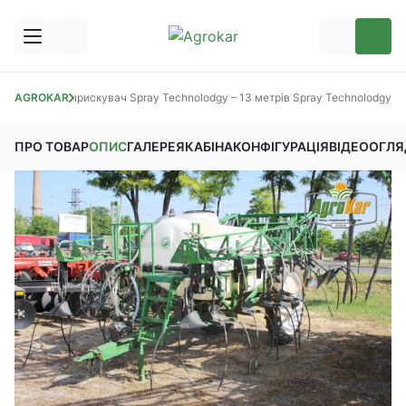
Причіпний обприскувач Spray Teсhnolodgy – 13 метрів Spray Teсhnolodgy
AGROKAR
ПРО ТОВАР
ОПИС
ГАЛЕРЕЯ
КАБІНА
КОНФІГУРАЦІЯ
ВІДЕООГЛЯ