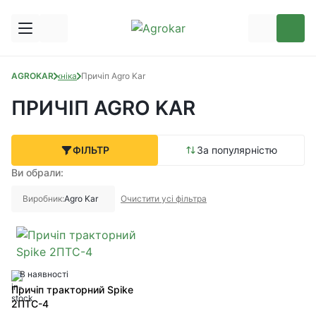
AGROKAR
Техніка
Причіп Agro Kar
ПРИЧІП AGRO KAR
ФІЛЬТР
За популярністю
Ви обрали:
Виробник:
Agro Kar
Очистити усі фільтра
В наявності
Причіп тракторний Spike
2ПТС-4