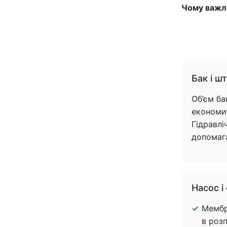
Чому важл
Бак і ш
Об’єм ба
економит
Гідравлі
допомаг
Насос і
Мембр
в роз