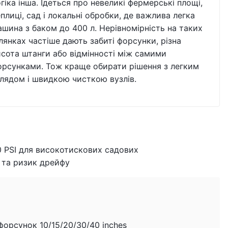
гіка інша. Ідеться про невеликі фермерські площі,
плиці, сад і локальні обробки, де важлива легка
шина з баком до 400 л. Нерівномірність на таких
лянках частіше дають забиті форсунки, різна
исота штанги або відмінності між самими
орсунками. Тож краще обирати рішення з легким
глядом і швидкою чисткою вузлів.
0 PSI для високотискових садових
и та ризик дрейфу
ку форсунок 10/15/20/30/40 inches