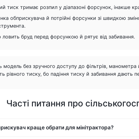
ий тиск тримає розпил у діапазоні форсунок, інакше кр
нка обприскувача й потрійні форсунки зі швидкою змін
струмента.
р ловить бруд перед форсункою й рятує від забивання.
ь модель без зручного доступу до фільтрів, манометра й
ь рівного тиску, бо падіння тиску й забивання дають пе
Часті питання про сільськогос
прискувач краще обрати для мінітрактора?