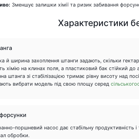
иво:
Зменшує залишки хімії та ризик забивання форсун
Характеристики б
танга
ка й ширина захоплення штанги задають, скільки гектар
ь хімію на клинах поля, а пластиковий бак стійкий до 
чна штанга зі стабілізацією тримає рівну висоту над по
ають вибрати модель під свою площу серед
сільського
 форсунки
анно-поршневий насос дає стабільну продуктивність і т
пал обробки.