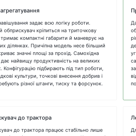
 агрегатування
П
навішування задає всю логіку роботи.
Да
й обприскувач кріпиться на триточкову
о
, тримає компактні габарити й маневрує на
рі
их ділянках. Причіпна модель несе більший
д
акриває значні площі за прохід. Самохідна
уг
дає найвищу продуктивність на великих
с
. Конфігурацію підбирають під тип роботи,
за
дкові культури, точкові внесення добрив і
ві
ребують різної штанги, тиску та форсунок.
по
кувач до трактора
Л
увач до трактора працює стабільно лише
Д