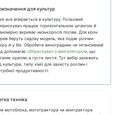
ризначення для культур
лі все впирається в культуру. Польовий
бприскувач працює горизонтальною штангою й
вномірно вкриває низькорослі посіви. Для крон
ерев беруть садову модель, яка подає розчин
ору й у бік. Обробити виноградник чи інтенсивний
ад допомагає
обприскувач з вентилятором
, що
ганяє краплю в густе листя. Тут вибір залежить
д культури, типу хімії для захисту рослин і
трібної продуктивності.
егка техніка
ля мотоблока, мототрактора чи мінітрактора