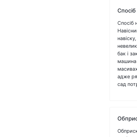
Спосіб
Спосіб 
Навісни
навіску
невелик
бак і з
машина 
масивах
адже ря
сад пот
Обприс
Обприск