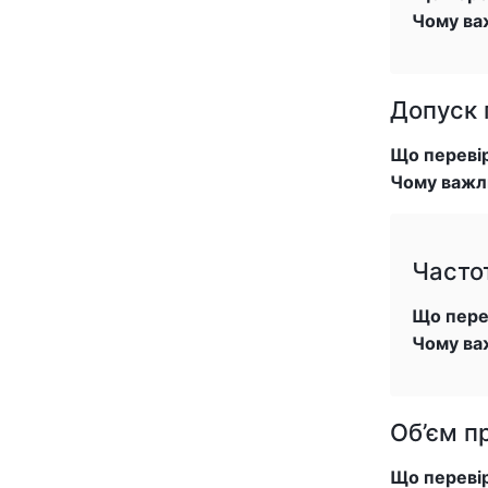
Чому ва
Допуск 
Що переві
Чому важл
Часто
Що пере
Чому ва
Об’єм п
Що переві