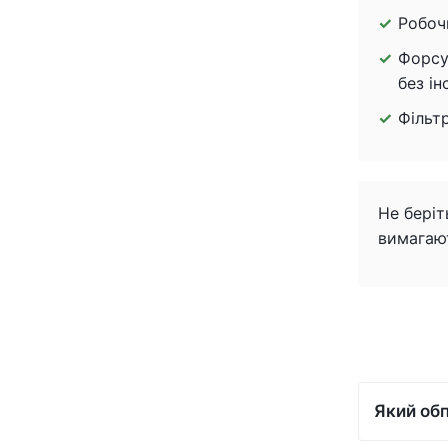
Робоч
Форсу
без ін
Фільт
Не беріт
вимагают
Який об