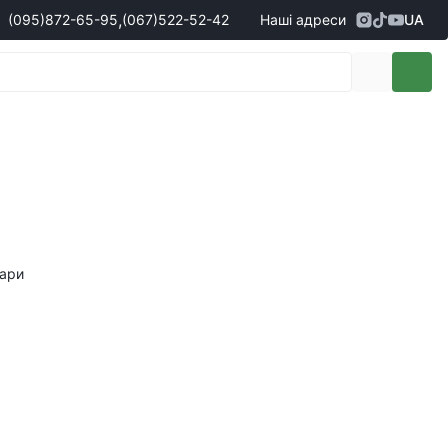
,
(095)
872-65-95
(067)
522-52-42
Наші адреси
UA
Адреса
м. Кропивницький, вул. Перша
жери з продажу запчастин
(095)
872-65-95
Виставкова, 10
- Олександр
(096)
042-43-03
- Сергій
(067)
522-52-42
- Сергій
(067)
120-27-20
- Владислав
Адреса
м. Вінниця (с. Вінницькі хутори), вул.
Немирівське шосе, 90г
жери з продажу техніки
вари
(098)
230-22-30
- Євгеній
(098)
638-68-68
- Едуард
(097)
120-57-20
- Олександр