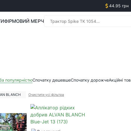
44.95 грн
ГИ
ФІРМОВИЙ МЕРЧ
Менед
Менед
За популярністю
Спочатку дешевше
Спочатку дорожче
Акційні то
VAN BLANCH
Очистити усі фільтра