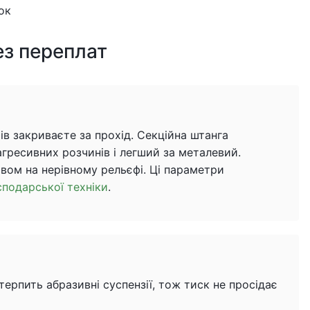
ок
ез переплат
ів закриваєте за прохід. Секційна штанга
агресивних розчинів і легший за металевий.
сівом на нерівному рельєфі. Ці параметри
сподарської техніки
.
ерпить абразивні суспензії, тож тиск не просідає