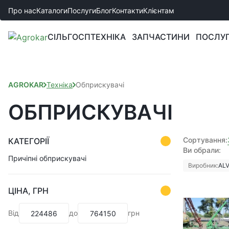
Про нас
Каталоги
Послуги
Блог
Контакти
Клієнтам
СІЛЬГОСПТЕХНІКА
ЗАПЧАСТИНИ
ПОСЛУ
AGROKAR
Техніка
Обприскувачі
ОБПРИСКУВАЧІ
Сортування:
КАТЕГОРІЇ
Ви обрали:
Причіпні обприскувачі
Виробник:
AL
ЦІНА, ГРН
Від
до
грн