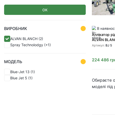
ОК
ВИРОБНИК
В наявнос
Аплікатор рі
ALVAN BLANCH
(2)
ALVAN BLANC
Spray Teсhnolodgy
(+1)
Артикул:
BJ 5
224 486
гр
МОДЕЛЬ
Blue-Jet 13
(1)
Blue Jet 5
(1)
Обираєте о
моделі під 