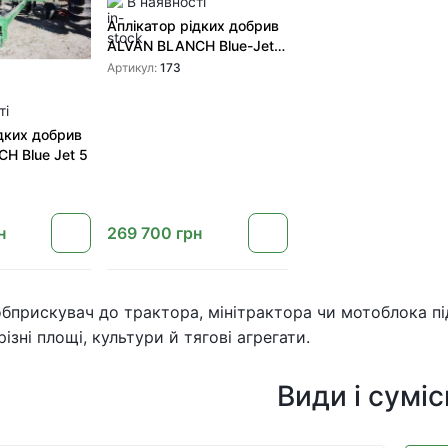
В наявності
Аплікатор рідких добрив
ALVAN BLANCH Blue-Jet
13 (173)
Артикул:
173
ті
дких добрив
H Blue Jet 5
н
269 700
грн
бприскувач до трактора, мінітрактора чи мотоблока під
різні площі, культури й тягові агрегати.
Види і суміс