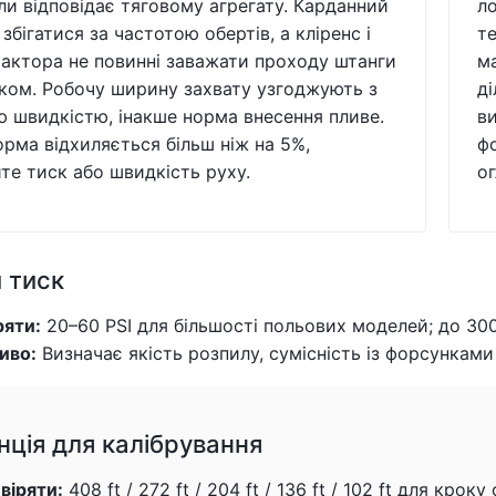
оли відповідає тяговому агрегату. Карданний
ло
збігатися за частотою обертів, а кліренс і
те
рактора не повинні заважати проходу штанги
ма
ком. Робочу ширину захвату узгоджують з
ді
 швидкістю, інакше норма внесення пливе.
в
рма відхиляється більш ніж на 5%,
ф
те тиск або швидкість руху.
о
 тиск
ряти:
20–60 PSI для більшості польових моделей; до 30
иво:
Визначає якість розпилу, сумісність із форсункам
нція для калібрування
віряти:
408 ft / 272 ft / 204 ft / 136 ft / 102 ft для кро