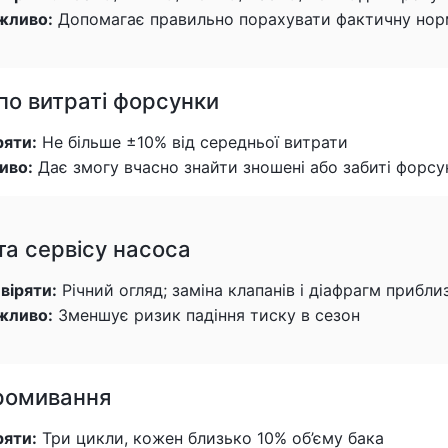
жливо:
Допомагає правильно порахувати фактичну нор
по витраті форсунки
ряти:
Не більше ±10% від середньої витрати
иво:
Дає змогу вчасно знайти зношені або забиті форсу
та сервісу насоса
віряти:
Річний огляд; заміна клапанів і діафрагм прибли
жливо:
Зменшує ризик падіння тиску в сезон
ромивання
ряти:
Три цикли, кожен близько 10% об’єму бака