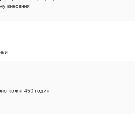
му внесення
нки
зно кожні 450 годин