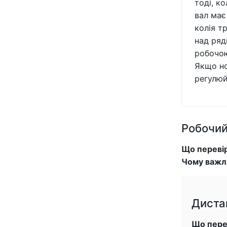
тоді, к
вал має 
колія т
над ряд
робочою
Якщо но
регулюй
Робочий
Що переві
Чому важл
Диста
Що пере