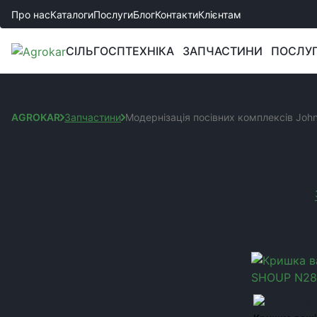
Про нас
Каталоги
Послуги
Блог
Контакти
Клієнтам
СІЛЬГОСПТЕХНІКА
ЗАПЧАСТИНИ
ПОСЛУ
AGROKAR
Запчастини
Модернізація посівних комплексів Joh
МОДЕРНІЗАЦІЯ ПОСІ
Сортування:
КАТЕГОРІЇ
Ви обрали:
Запчастини до культиваторів
Код товару:
M
Запчастини до сівалок
Запчастини до комбайнів та жниварок
Запчастини до борін
В наявнос
Запчастини до спецтехніки JCB