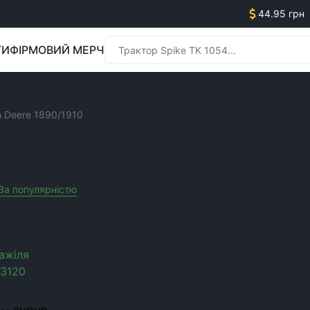
44.95 грн
ГИ
ФІРМОВИЙ МЕРЧ
Менед
n Deere 1890/1910
ВНИХ КОМПЛЕКСІВ JOH
Менед
За популярністю
Спочатку дешевше
Спочатку дорожче
Акційні то
ED010169
Очистити усі фільтра
ті