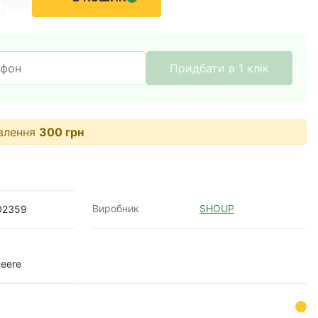
Придбати в 1 клік
овлення
300
грн
Виробник
SHOUP
02359
eere