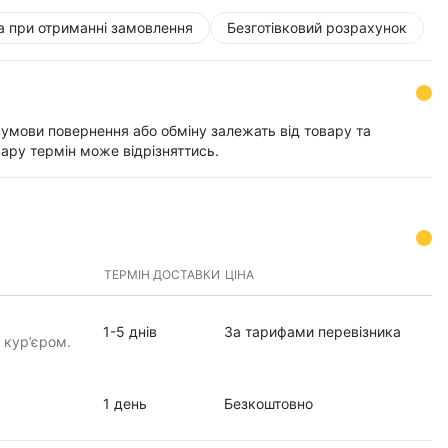
а при отриманні замовлення
Безготівковий розрахунок
і умови повернення або обміну залежать від товару та
ару термін може відрізняттись.
ТЕРМІН ДОСТАВКИ
ЦІНА
1-5 днів
За тарифами перевізника
 кур’єром.
1 день
Безкоштовно