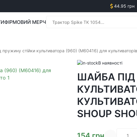
44.95 грн
ГИ
ФІРМОВИЙ МЕРЧ
Менед
д пружину стійки культиватора (960) (M60416) для культиватор
В наявності
ШАЙБА ПІД
Менед
КУЛЬТИВАТО
КУЛЬТИВАТО
SHOUP SHO
154
грн