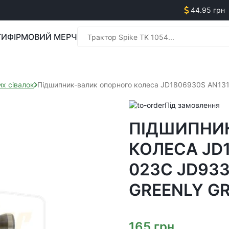
44.95 грн
ГИ
ФІРМОВИЙ МЕРЧ
Менед
х сівалок
Підшипник-валик опорного колеса JD1806930S AN1
Під замовлення
ПІДШИПНИ
Менед
КОЛЕСА JD1
023C JD933
GREENLY G
165
грн