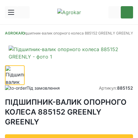
их сівалок
AGROKAR
Підшипник-валик опорного колеса 885152 GREENLY GREENLY
Під замовлення
Артикул:
885152
ПІДШИПНИК-ВАЛИК ОПОРНОГО
КОЛЕСА 885152 GREENLY
GREENLY