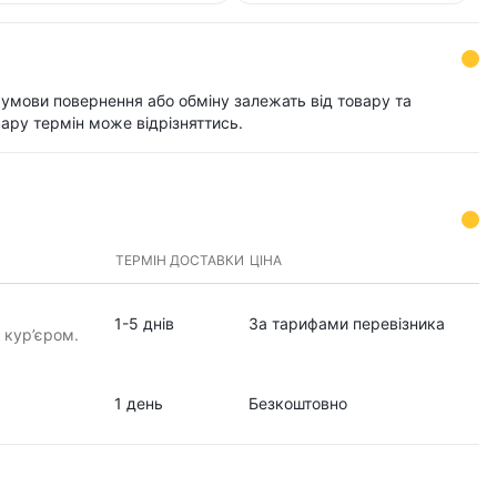
і умови повернення або обміну залежать від товару та
ару термін може відрізняттись.
ТЕРМІН ДОСТАВКИ
ЦІНА
1-5 днів
За тарифами перевізника
 кур’єром.
1 день
Безкоштовно