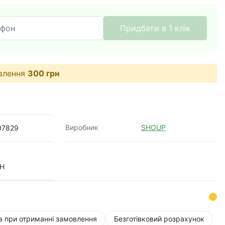
Придбати в 1 клік
овлення
300
грн
Виробник
SHOUP
07829
IH
а при отриманні замовлення
Безготівковий розрахунок