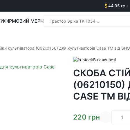
44.95 грн
ГИ
ФІРМОВИЙ МЕРЧ
Менед
ійки культиватора (06210150) для культиваторів Case TM від S
В наявності
СКОБА СТІ
Менед
(06210150)
CASE TM В
220
грн