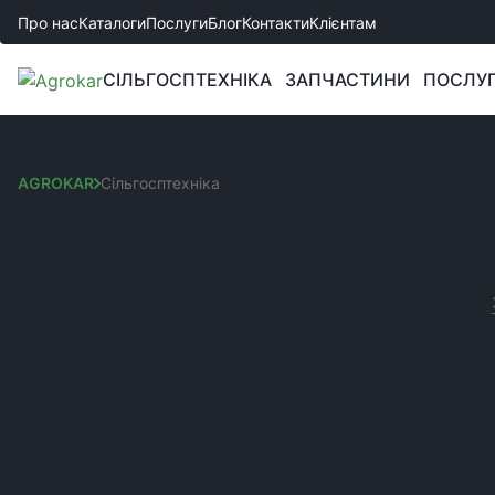
Про нас
Каталоги
Послуги
Блог
Контакти
Клієнтам
СІЛЬГОСПТЕХНІКА
ЗАПЧАСТИНИ
ПОСЛУ
AGROKAR
Сільгосптехніка
СІЛЬГОСПТЕХНІКА
Сортування:
КАТЕГОРІЇ
Ви обрали:
Трактори
Виробник:
Flex
Культиватори
На жаль, п
Сівалки
Глибокорозпушувачі
Борони