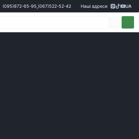
,
(095)
872-65-95
(067)
522-52-42
Наші адреси
UA
Адреса
м. Кропивницький, вул. Перша
жери з продажу запчастин
(095)
872-65-95
Виставкова, 10
- Олександр
(096)
042-43-03
- Сергій
(067)
522-52-42
- Сергій
(067)
120-27-20
- Владислав
Адреса
м. Вінниця (с. Вінницькі хутори), вул.
Немирівське шосе, 90г
жери з продажу техніки
вари
(098)
230-22-30
- Євгеній
(098)
638-68-68
- Едуард
(097)
120-57-20
- Олександр