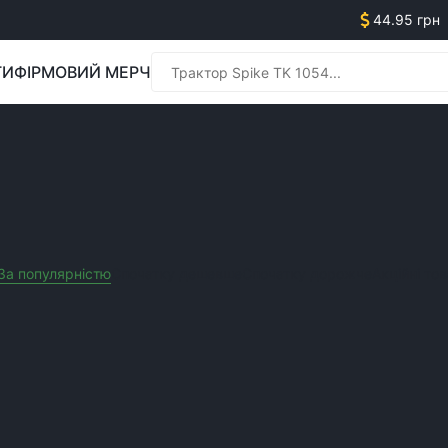
44.95 грн
ГИ
ФІРМОВИЙ МЕРЧ
Менед
Менед
За популярністю
Спочатку дешевше
Спочатку дорожче
Акційні то
i Tillage
ТОП:
ТОП: Так
Очистити усі фільтра
о даному фільтру не знайдено товарів