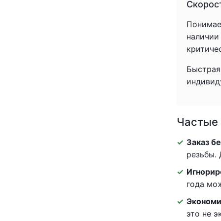
Скорост
Понимаем
наличии
критиче
Быстрая 
индивид
Частые 
Заказ бе
резьбы. 
Игнорир
года мо
Экономи
это не 