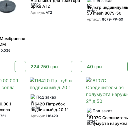
Автопилот для трактора
Под заказ
Spike AT2
Фильтр индивидуал
Артикул:
AT2
50 mesh 8079-50
Артикул:
8079-PP-50
 Мембранная
PDM
0.036
224 750
грн
40
грн
Под заказ
0.00.1
116420 Патрубок
сопла
подвижный д.20 1"
Под заказ
751
Артикул:
116420
18107C Соединител
полумуфта наружная