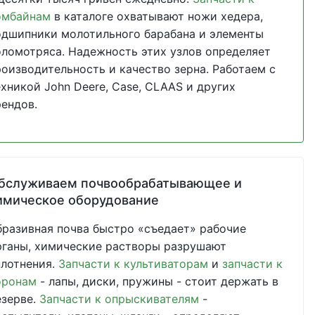
омбайнам
в каталоге охватывают ножи хедера,
одшипники молотильного барабана и элементы
оломотряса. Надежность этих узлов определяет
роизводительность и качество зерна. Работаем с
ехникой John Deere, Case, CLAAS и других
рендов.
бслуживаем почвообрабатывающее и
имическое оборудование
бразивная почва быстро «съедает» рабочие
рганы, химические растворы разрушают
плотнения.
Запчасти к культиваторам
и
запчасти к
оронам
- лапы, диски, пружины - стоит держать в
езерве.
Запчасти к опрыскивателям
-