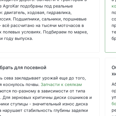
е AgroKar подобраны под реальные
к
и: двигатель, ходовая, гидравлика,
п
ссия. Подшипники, сальники, поршневые
с
- всё рассчитано на тысячи моточасов в
п
 полевых условиях. Подбираем по марке,
т
и году выпуска.
б
брать для посевной
О
х
ь сева закладывает урожай еще до того,
А
я коснулось почвы.
Запчасти к сеялкам
о
ются по-разному в зависимости от типа
у
 Для зерновых критичны диски сошников и
б
ики ступицы - значительный износ диска
р
 нарушает стабильность глубины заделки