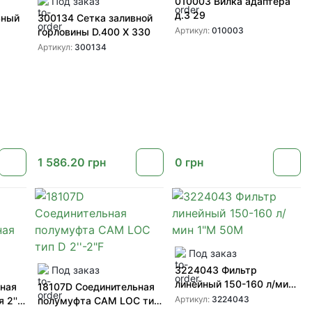
Под заказ
010003 Вилка адаптера
д.3 29
ьный
300134 Сетка заливной
Артикул:
010003
горловины D.400 X 330
Артикул:
300134
1 586.20
грн
0
грн
Под заказ
Под заказ
3224043 Фильтр
линейный 150-160 л/мин
ьная
18107D Соединительная
1"M 50M
Артикул:
3224043
 2''
полумуфта CAM LOC тип