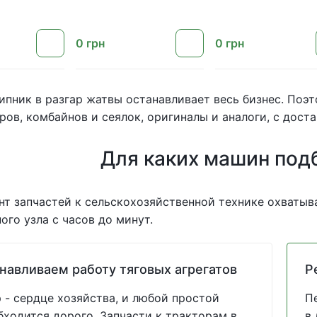
0
грн
0
грн
пник в разгар жатвы останавливает весь бизнес. Поэ
ров, комбайнов и сеялок, оригиналы и аналоги, с доста
Для каких машин под
т запчастей к сельскохозяйственной технике охватыва
ого узла с часов до минут.
навливаем работу тяговых агрегатов
Р
 - сердце хозяйства, и любой простой
П
бходится дорого. Запчасти к тракторам в
в