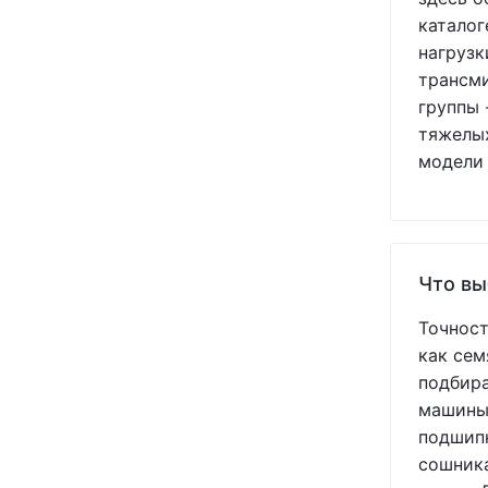
KLEAN-STRIP
(+1)
каталог
KOYO
(+1)
нагрузк
KRAMP
(+61)
трансми
MAYER-PRO
(+487)
группы 
MEXICO
(+6)
тяжелых
MOTUL
(+2)
модели 
NILS
(+1)
NT
(+1)
NTN
(+1)
OSMUNDSON
(+2)
PEER
(+3)
Что вы
POLMAC
(+1)
Точност
PRECISION PLANTING
(+11)
как сем
RED E
(+29)
ROYAL TIGER
(+5)
подбира
SHOUP
(+384)
машины.
SKF
(+11)
подшипн
SNR
(+2)
сошника
TIMKEN
(+1)