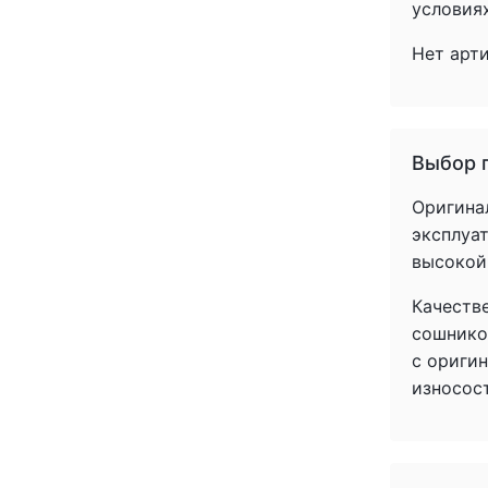
условиях
Нет арт
Выбор 
Оригина
эксплуат
высокой
Качеств
сошнико
с ориги
износос