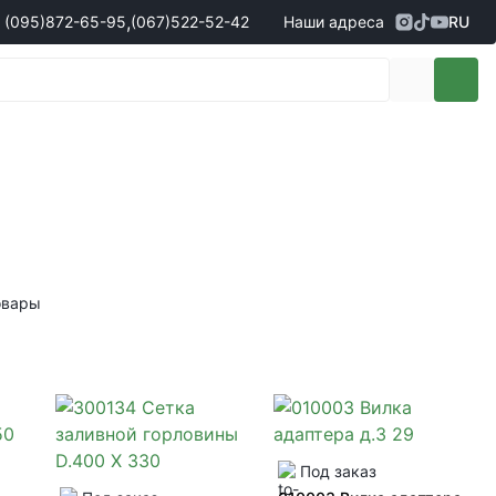
,
(095)
872-65-95
(067)
522-52-42
Наши адреса
RU
Адрес
г. Кропивницкий, ул. Первая
жеры по продаже запчастей
(095)
872-65-95
Выставочная, 10
- Олександр
(096)
042-43-03
- Сергій
(067)
522-52-42
- Сергій
(067)
120-27-20
- Владислав
Адрес
г. Винница (с. Винницкие хутора), ул.
Немировское шоссе, 90г
жеры по продаже техники
овары
(098)
230-22-30
- Євгеній
(098)
638-68-68
- Едуард
(097)
120-57-20
- Олександр
Под заказ