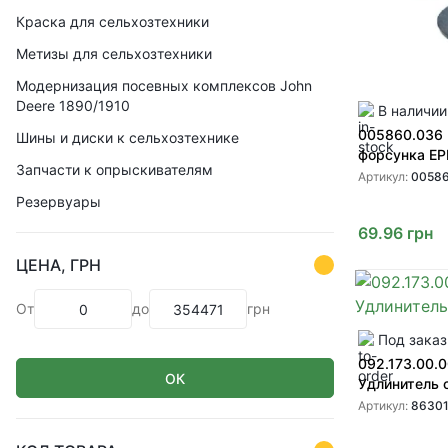
Краска для сельхозтехники
Метизы для сельхозтехники
Модернизация посевных комплексов John
Deere 1890/1910
В наличии
005860.036
Шины и диски к сельхозтехнике
форсунка E
Запчасти к опрыскивателям
Артикул:
00586
Резервуары
69.96
грн
ЦЕНА, ГРН
От
до
грн
Под заказ
092.173.00.0
ОК
Удлинитель 
Артикул:
86301