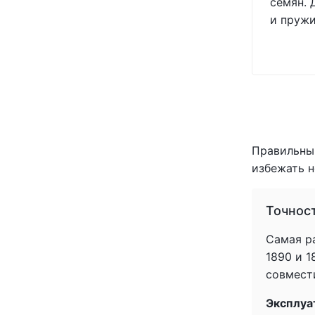
семян. 
USA
(+11)
и пружи
VADERSTAD
(+3)
WHITE
(+5)
YETTER
(+7)
YUKO
(+2)
Агоропласт
(+1)
УКР
(+1)
Україна
(+213)
Правильный
избежать н
Точнос
Самая ра
1890 и 
совмести
Эксплуа