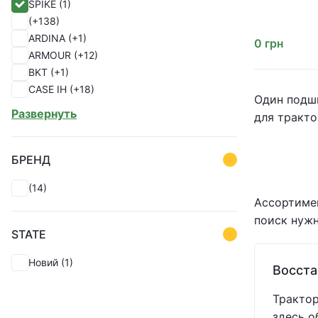
SPIKE
(1)
(+138)
ARDINA
(+1)
0
грн
ARMOUR
(+12)
BKT
(+1)
CASE IH
(+18)
Один подши
CHINA
(+1)
Развернуть
для тракто
CHOHO
(+28)
ERIKS
(+1)
EU
(+18)
БРЕНД
FKL
(+1)
(14)
FUCHS
(+16)
Ассортимен
GREAT PLAINS
(+55)
поиск нужн
GREENLY
(+330)
STATE
ITALY
(+2)
John Deere
(+125)
Новий
(1)
Восста
KABAT
(+2)
KENDALL
(+1)
Трактор
KINZE
(+9)
здесь о