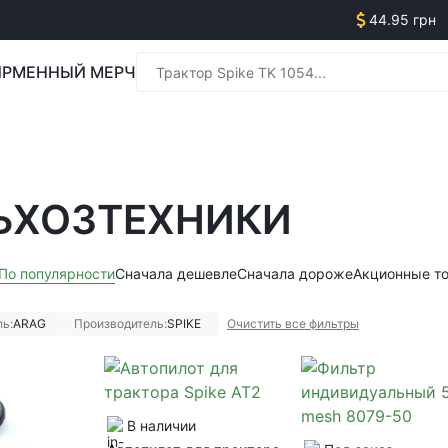
44.95 грн
РМЕННЫЙ МЕРЧ
Менед
ЬХОЗТЕХНИКИ
Менед
По популярности
Сначала дешевле
Сначала дороже
Акционные т
ь:
ARAG
Производитель:
SPIKE
Очистить все фильтры
В наличии