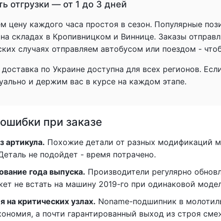
ь отгрузки — от 1 до 3 дней
 цену каждого часа простоя в сезон. Популярные пози
 на складах в Кропивницком и Виннице. Заказы отправл
ских случаях отправляем автобусом или поездом - что
доставка по Украине доступна для всех регионов. Есл
уально и держим вас в курсе на каждом этапе.
ошибки при заказе
з артикула.
Похожие детали от разных модификаций м
Деталь не подойдет - время потрачено.
ование года выпуска.
Производители регулярно обновл
жет не встать на машину 2019-го при одинаковой модел
я на критических узлах.
Noname-подшипник в молотиль
экономия, а почти гарантированный выход из строя см