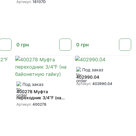
D 2''-2"F
Артикул:
18107D
0
грн
0
грн
Под заказ
402990.04
Артикул:
402990.04
Под заказ
400278 Муфта
переходник 3/4"F (на
байонетную гайку)
Артикул:
400278