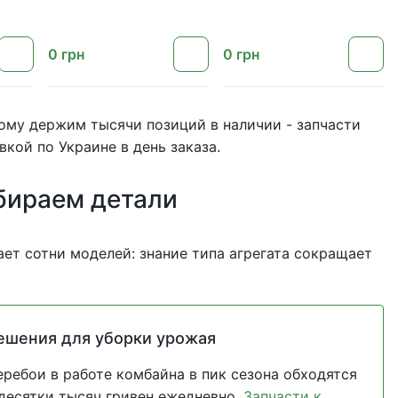
0
грн
0
грн
тому держим тысячи позиций в наличии - запчасти
вкой по Украине в день заказа.
бираем детали
ет сотни моделей: знание типа агрегата сокращает
ешения для уборки урожая
еребои в работе комбайна в пик сезона обходятся
 десятки тысяч гривен ежедневно.
Запчасти к