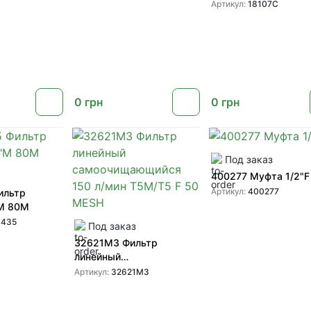
д.50
Артикул:
18107C
0
грн
0
грн
Под заказ
400277 Муфта 1/2"F
Артикул:
400277
ильтр
"М 80М
0435
Под заказ
32621M3 Фильтр
линейный
самоочищающийся 150
Артикул:
32621M3
л/мин T5M/T5 F 50 MESH