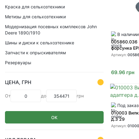
Краска для сельхозтехники
Метизы для сельхозтехники
Модернизация посевных комплексов John
Deere 1890/1910
В наличии
005860.036
Шины и диски к сельхозтехнике
форсунка E
Запчасти к опрыскивателям
Артикул:
00586
Резервуары
69.96
грн
ЦЕНА, ГРН
От
до
грн
Под заказ
010003 Вилк
ОК
д.3 29
Артикул:
0100