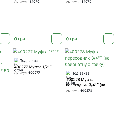
д.50
D 2''-2"F
Артикул:
18107C
Артикул:
18107D
0
грн
0
грн
Под заказ
400277 Муфта 1/2"F
Артикул:
400277
Под заказ
400278 Муфта
переходник 3/4"F (на
байонетную гайку)
Артикул:
400278
150
 MESH