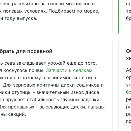
- всё рассчитано на тысячи моточасов в
п
 полевых условиях. Подбираем по марке,
т
и году выпуска.
б
брать для посевной
О
х
ь сева закладывает урожай еще до того,
А
я коснулось почвы.
Запчасти к сеялкам
о
ются по-разному в зависимости от типа
у
 Для зерновых критичны диски сошников и
б
ики ступицы - значительный износ диска
р
 нарушает стабильность глубины заделки
р
Для пропашных - высевающие диски, пальцы
р
ны секций.
п