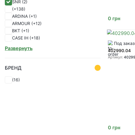
SNR
(2)
(1)
(+138)
ARDINA
(+1)
0
грн
ARMOUR
(+12)
BKT
(+1)
CASE IH
(+18)
Под заказ
CHINA
(+1)
Развернуть
402990.04
CHOHO
(+28)
Артикул:
40299
ERIKS
(+1)
EU
(+18)
БРЕНД
FKL
(+1)
(16)
FUCHS
(+16)
GREAT PLAINS
(+55)
GREENLY
(+330)
ITALY
(+2)
John Deere
(+125)
KABAT
(+2)
KENDALL
(+1)
0
грн
KINZE
(+9)