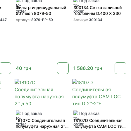
Под заказ
Под заказ
е
Фильтр индивидуальный
300134 Сетка заливной
50 mesh 8079-50
горловины D.400 X 330
0447
Артикул:
8079-PP-50
Артикул:
300134
40
грн
1 586.20
грн
Под заказ
Под заказ
18107C Соединительная
18107D Соединительная
полумуфта наружная 2''
полумуфта CAM LOC тип