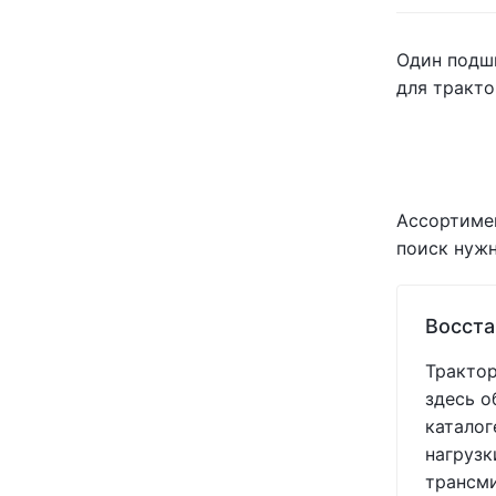
KLEAN-STRIP
(+1)
KOYO
(+1)
Один подши
KRAMP
(+61)
для тракто
MAYER-PRO
(+487)
MEXICO
(+6)
MOTUL
(+2)
NILS
(+1)
NT
(+1)
Ассортимен
NTN
(+1)
поиск нужн
OSMUNDSON
(+2)
PEER
(+3)
POLMAC
(+1)
Восста
PRECISION PLANTING
(+11)
RED E
(+29)
Трактор
ROYAL TIGER
(+5)
здесь о
SHOUP
(+384)
каталог
SKF
(+11)
нагрузк
SPIKE
(+1)
трансми
TIMKEN
(+1)