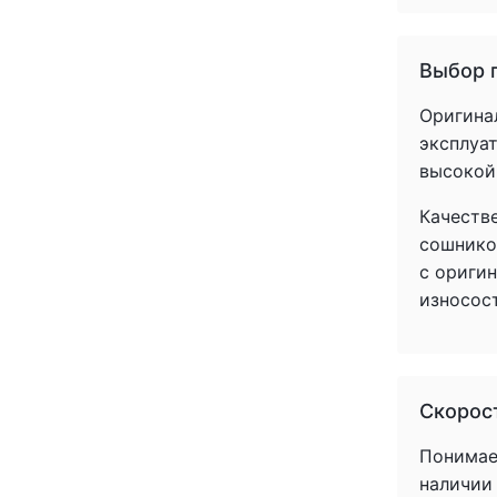
Выбор 
Оригина
эксплуат
высокой
Качеств
сошнико
с ориги
износос
Скорост
Понимаем
наличии