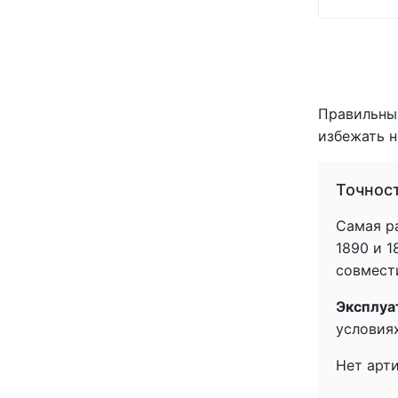
Правильный
избежать н
Точнос
Самая ра
1890 и 
совмести
Эксплуа
условиях
Нет арт