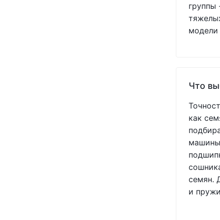
группы 
USA
(+11)
тяжелых
VADERSTAD
(+3)
модели 
WHITE
(+5)
YETTER
(+7)
YUKO
(+2)
Агоропласт
(+1)
УКР
(+1)
Что вы
Україна
(+213)
Точност
как сем
подбира
машины.
подшипн
сошника
семян. 
и пружи