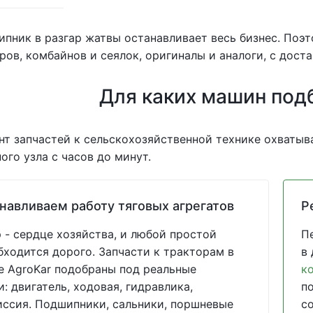
пник в разгар жатвы останавливает весь бизнес. Поэ
ров, комбайнов и сеялок, оригиналы и аналоги, с доста
Для каких машин под
т запчастей к сельскохозяйственной технике охватыва
ого узла с часов до минут.
навливаем работу тяговых агрегатов
Р
 - сердце хозяйства, и любой простой
П
бходится дорого. Запчасти к тракторам в
в
е AgroKar подобраны под реальные
к
и: двигатель, ходовая, гидравлика,
п
ссия. Подшипники, сальники, поршневые
с