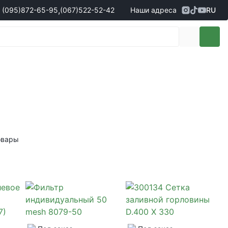
,
(095)
872-65-95
(067)
522-52-42
Наши адреса
RU
Адрес
г. Кропивницкий, ул. Первая
жеры по продаже запчастей
(095)
872-65-95
Выставочная, 10
- Олександр
(096)
042-43-03
- Сергій
(067)
522-52-42
- Сергій
(067)
120-27-20
- Владислав
Адрес
г. Винница (с. Винницкие хутора), ул.
Немировское шоссе, 90г
жеры по продаже техники
овары
(098)
230-22-30
- Євгеній
(098)
638-68-68
- Едуард
(097)
120-57-20
- Олександр