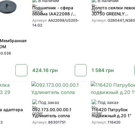
В наличии
В наличии
Подшипник - сфера
Долото сеялки лево
обойма (AA22098 /
JD750 GREENLY
US205-14.G2)
(G280447 N280447)
Артикул:
AA22098/US205-
Артикул:
G280447_N28
14.G2
 Мембранная
PDM
0.036
424.16
грн
1 584
грн
Под заказ
Под заказ
а адаптера
092.173.00.00.00.1
116420 Патрубок
Удлинитель сопла
подвижный д.20 1"
03
Артикул:
86301751
Артикул:
116420