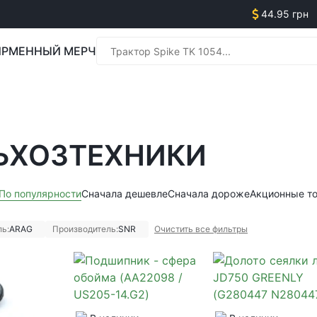
44.95 грн
РМЕННЫЙ МЕРЧ
Менед
ЬХОЗТЕХНИКИ
Менед
По популярности
Сначала дешевле
Сначала дороже
Акционные т
ь:
ARAG
Производитель:
SNR
Очистить все фильтры