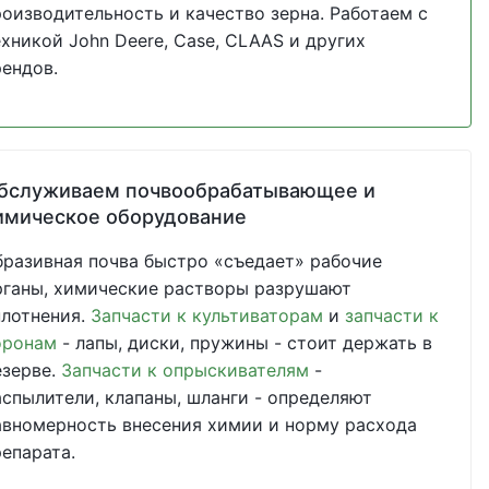
роизводительность и качество зерна. Работаем с
ехникой John Deere, Case, CLAAS и других
рендов.
бслуживаем почвообрабатывающее и
имическое оборудование
бразивная почва быстро «съедает» рабочие
рганы, химические растворы разрушают
плотнения.
Запчасти к культиваторам
и
запчасти к
оронам
- лапы, диски, пружины - стоит держать в
езерве.
Запчасти к опрыскивателям
-
аспылители, клапаны, шланги - определяют
авномерность внесения химии и норму расхода
репарата.