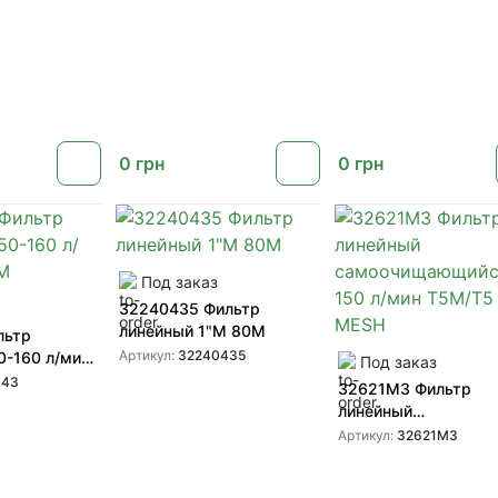
0
грн
0
грн
Под заказ
32240435 Фильтр
линейный 1"М 80М
льтр
Артикул:
32240435
0-160 л/мин
Под заказ
043
32621M3 Фильтр
линейный
самоочищающийся 
Артикул:
32621M3
л/мин T5M/T5 F 50