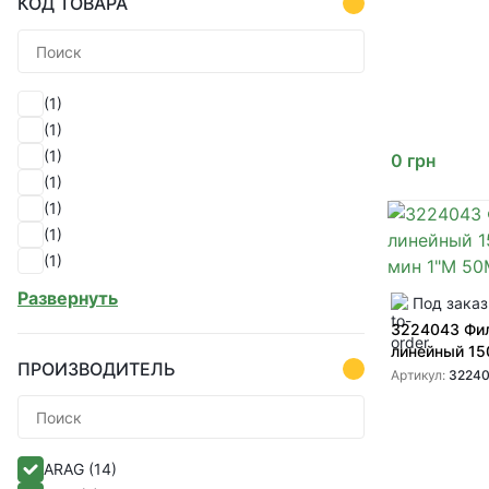
КОД ТОВАРА
(1)
(1)
(1)
0
грн
(1)
(1)
(1)
(1)
(1)
Развернуть
Под заказ
(1)
3224043 Фи
(1)
линейный 15
(1)
ПРОИЗВОДИТЕЛЬ
1"M 50M
Артикул:
3224
(1)
(1)
(1)
ARAG
(14)
(1)