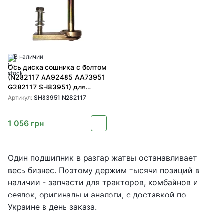
В наличии
Ось диска сошника с болтом
(N282117 AA92485 AA73951
G282117 SH83951) для
зерновых сеялок John Deere
Артикул:
SH83951 N282117
от SHOUP
1 056
грн
Один подшипник в разгар жатвы останавливает
весь бизнес. Поэтому держим тысячи позиций в
наличии - запчасти для тракторов, комбайнов и
сеялок, оригиналы и аналоги, с доставкой по
Украине в день заказа.