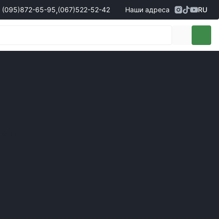
,
(095)
872-65-95
(067)
522-52-42
Наши адреса
RU
Адрес
г. Кропивницкий, ул. Первая
жеры по продаже запчастей
(095)
872-65-95
Выставочная, 10
- Олександр
(096)
042-43-03
- Сергій
(067)
522-52-42
- Сергій
(067)
120-27-20
- Владислав
Адрес
г. Винница (с. Винницкие хутора), ул.
Немировское шоссе, 90г
жеры по продаже техники
овары
(098)
230-22-30
- Євгеній
(098)
638-68-68
- Едуард
(097)
120-57-20
- Олександр