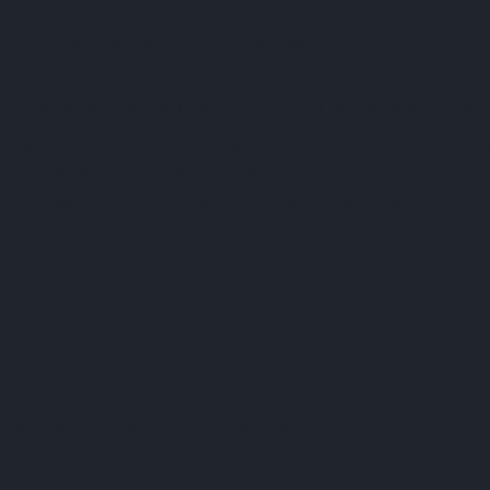
з артикула.
Похожие детали от разных модификаций м
Деталь не подойдет - время потрачено.
ование года выпуска.
Производители регулярно обновл
жет не встать на машину 2019-го при одинаковой модел
я на критических узлах.
Noname-подшипник в молотиль
экономия, а почти гарантированный выход из строя см
есте с запчастями и работами может достигать десятко
Частые вопросы о запчастя
отает гарантия на комплектующие?
у вас каталог запчастей с актуальными ценами?