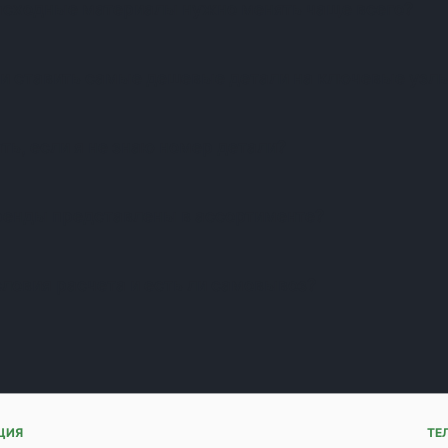
асходные материалы нужно менять чаще всего?
и ставить самые дешевые детали на ключевые узл
ть, если я не знаю номер детали?
ренды представлены в ассортименте?
словия расчета и есть ли самовывоз?
ЦИЯ
ТЕ