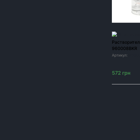
Краска для сельхозтехники
Метизы для сельхозтехники
Модернизация посевных комплексов John
Deere 1890/1910
В наличии
Растворител
Шины и диски к сельхозтехнике
960008BKR
Запчасти к опрыскивателям
Артикул:
9600
Резервуары
572
грн
ЦЕНА, ГРН
От
до
грн
Один подши
для тракто
ОК