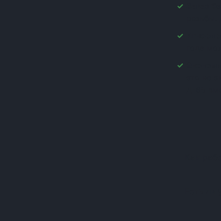
Заказ бе
(+1)
резьбы. 
(+1)
(+1)
Игнорир
(+1)
года мо
(+1)
Экономи
(+1)
это не 
(+1)
Д-65 вм
(+1)
(+1)
(+1)
(+1)
(+1)
(+1)
Как раб
(+1)
(+1)
(+1)
Есть ли 
(+1)
(+1)
(+1)