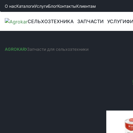
О нас
Каталоги
Услуги
Блог
Контакты
Клиентам
СЕЛЬХОЗТЕХНИКА
ЗАПЧАСТИ
УСЛУГИ
ФИ
AGROKAR
Запчасти для сельхозтехники
ЗАПЧАСТИ ДЛЯ СЕЛ
Сортировка:
КАТЕГОРИИ
Вы выбрали:
Запчастини до культиваторів
Код товара:
Запчасти к сеялкам
Запчасти к комбайнам и жаткам
Запчасти к боронам
Запчасти к спецтехнике JCB