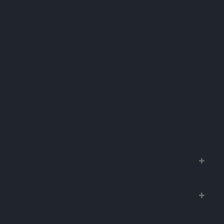
огут отличаться посадочным размером или шагом
яют конструкцию узлов. Запчасть к комбайну 2015
и.
ном барабане или дешевый сальник в гидравлике -
ежных систем. Стоимость восстановления двигателя
в тысяч гривен.
х к сельхозтехнике