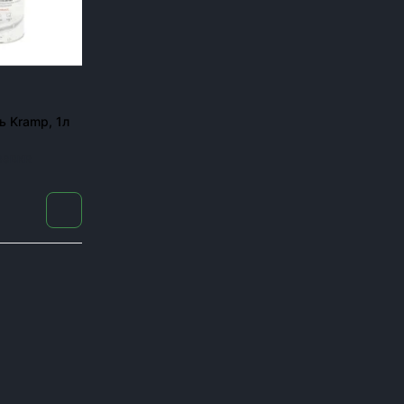
ь Kramp, 1л
08BKR
пник в разгар жатвы останавливает весь бизнес. Поэ
ров, комбайнов и сеялок, оригиналы и аналоги, с доста
Для каких машин под