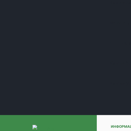
Какие р
(+1)
(+1)
(+1)
Можно л
(+1)
(+1)
(+1)
Что дела
(+1)
(+1)
(+1)
Какие б
(+1)
(+1)
Какие у
(+1)
(+1)
(+1)
(+1)
(+1)
(+1)
(+1)
ИНФОРМА