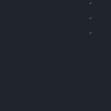
Заказ бе
(+1)
резьбы. 
(+1)
(+1)
Игнорир
(+1)
года мо
(+1)
Экономи
(+1)
это не 
(+1)
Д-65 вм
(+1)
(+1)
(+1)
(+1)
(+1)
(+1)
Как раб
(+1)
(+1)
(+1)
Есть ли 
(+1)
(+1)
(+1)