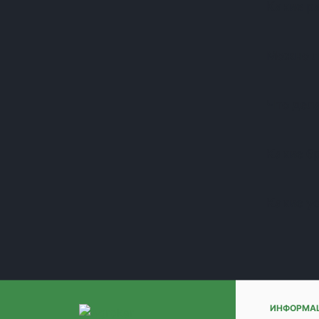
Какие р
(+1)
(+1)
(+1)
Можно л
(+1)
(+1)
(+1)
Что дела
(+1)
(+1)
(+1)
Какие б
(+1)
(+1)
Какие у
(+1)
(+1)
(+1)
(+1)
(+1)
(+1)
(+1)
ИНФОРМА