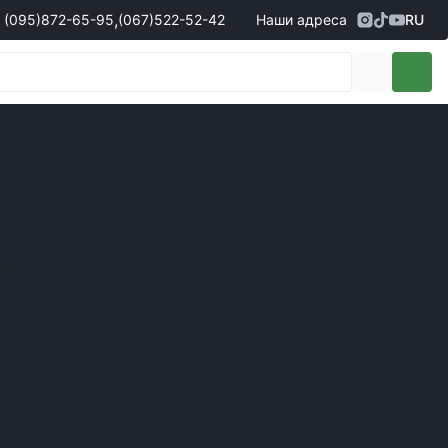
,
(095)
872-65-95
(067)
522-52-42
Наши адреса
RU
Адрес
г. Кропивницкий, ул. Первая
жеры по продаже запчастей
(095)
872-65-95
Выставочная, 10
- Олександр
(096)
042-43-03
- Сергій
(067)
522-52-42
- Сергій
(067)
120-27-20
- Владислав
Адрес
г. Винница (с. Винницкие хутора), ул.
Немировское шоссе, 90г
жеры по продаже техники
овары
(098)
230-22-30
- Євгеній
(098)
638-68-68
- Едуард
(097)
120-57-20
- Олександр