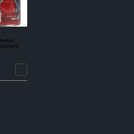
anitou,
334508KR
08KR
пник в разгар жатвы останавливает весь бизнес. Поэ
ров, комбайнов и сеялок, оригиналы и аналоги, с доста
Для каких машин под