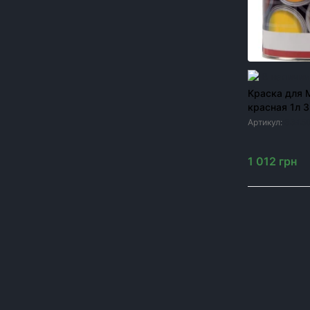
Краска для сельхозтехники
Метизы для сельхозтехники
Модернизация посевных комплексов John
Deere 1890/1910
В наличии
Краска для M
Шины и диски к сельхозтехнике
красная 1л 
Запчасти к опрыскивателям
Артикул:
3345
Резервуары
1 012
грн
ЦЕНА, ГРН
От
до
грн
Один подши
для тракто
ОК