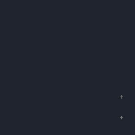
огут отличаться посадочным размером или шагом
яют конструкцию узлов. Запчасть к комбайну 2015
и.
ном барабане или дешевый сальник в гидравлике -
ежных систем. Стоимость восстановления двигателя
в тысяч гривен.
х к сельхозтехнике