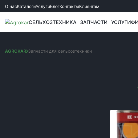
О нас
Каталоги
Услуги
Блог
Контакты
Клиентам
СЕЛЬХОЗТЕХНИКА
ЗАПЧАСТИ
УСЛУГИ
ФИ
AGROKAR
Запчасти для сельхозтехники
ЗАПЧАСТИ ДЛЯ СЕЛ
Сортировка:
КАТЕГОРИИ
Вы выбрали:
Запчастини до культиваторів
Код товара:
Запчасти к сеялкам
Запчасти к комбайнам и жаткам
Запчасти к боронам
Запчасти к спецтехнике JCB