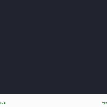
асходные материалы нужно менять чаще всего?
и ставить самые дешевые детали на ключевые узл
ть, если я не знаю номер детали?
ренды представлены в ассортименте?
словия расчета и есть ли самовывоз?
ЦИЯ
ТЕ