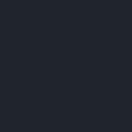
з артикула.
Похожие детали от разных модификаций м
Деталь не подойдет - время потрачено.
ование года выпуска.
Производители регулярно обновл
жет не встать на машину 2019-го при одинаковой модел
я на критических узлах.
Noname-подшипник в молотиль
экономия, а почти гарантированный выход из строя см
есте с запчастями и работами может достигать десятко
Частые вопросы о запчастя
отает гарантия на комплектующие?
у вас каталог запчастей с актуальными ценами?