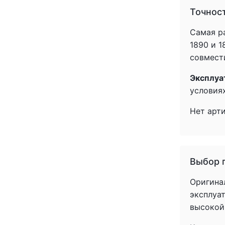
(+1)
Точнос
(+1)
(+1)
Самая ра
(+1)
1890 и 
(+1)
совмести
(+1)
Эксплуа
(+1)
условиях
(+1)
(+1)
Нет арт
(+1)
(+1)
(+1)
(+1)
Выбор 
(+1)
(+1)
Оригина
(+1)
эксплуат
(+1)
высокой
(+1)
(+1)