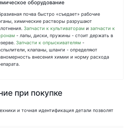
имическое оборудование
бразивная почва быстро «съедает» рабочие
рганы, химические растворы разрушают
плотнения.
Запчасти к культиваторам
и
запчасти к
оронам
- лапы, диски, пружины - стоит держать в
езерве.
Запчасти к опрыскивателям
-
аспылители, клапаны, шланги - определяют
авномерность внесения химии и норму расхода
репарата.
ние при покупке
ехники и точная идентификация детали позволят