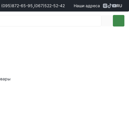
,
(095)
872-65-95
(067)
522-52-42
Наши адреса
RU
Адрес
г. Кропивницкий, ул. Первая
жеры по продаже запчастей
(095)
872-65-95
Выставочная, 10
- Олександр
(096)
042-43-03
- Сергій
(067)
522-52-42
- Сергій
(067)
120-27-20
- Владислав
Адрес
г. Винница (с. Винницкие хутора), ул.
Немировское шоссе, 90г
жеры по продаже техники
овары
(098)
230-22-30
- Євгеній
(098)
638-68-68
- Едуард
(097)
120-57-20
- Олександр