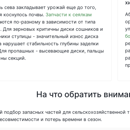
х
ь сева закладывает урожай еще до того,
А
я коснулось почвы.
Запчасти к сеялкам
о
ются по-разному в зависимости от типа
у
 Для зерновых критичны диски сошников и
б
ики ступицы - значительный износ диска
р
 нарушает стабильность глубины заделки
р
Для пропашных - высевающие диски, пальцы
р
ны секций.
п
На что обратить внима
 подбор запасных частей для сельскохозяйственной т
есовместимости и потерь времени в сезон.