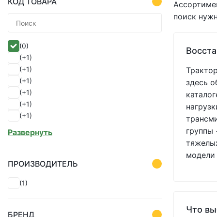
КОД ТОВАРА
Ассортимен
поиск нужн
(0)
Восста
(+1)
(+1)
Трактор
(+1)
здесь о
(+1)
каталог
(+1)
нагрузк
(+1)
трансми
(+1)
группы 
Развернуть
(+1)
тяжелых
(+1)
модели 
(+1)
ПРОИЗВОДИТЕЛЬ
(+1)
(1)
(+1)
(+1)
(+1)
Что вы
БРЕНД