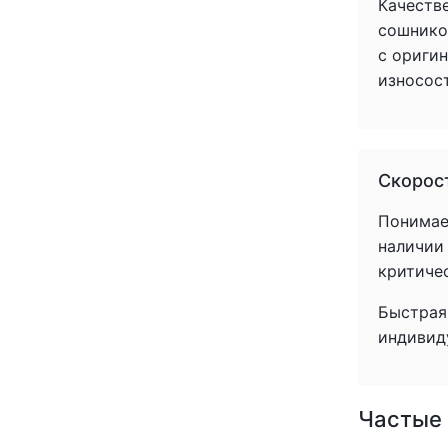
Качеств
(+1)
сошнико
(+1)
с ориги
(+1)
износос
(+1)
(+1)
(+1)
(+1)
Скорост
(+1)
(+1)
Понимаем
(+1)
наличии
(+1)
критиче
(+1)
(+1)
Быстрая 
(+1)
индивид
(+1)
(+1)
(+1)
Частые 
(+1)