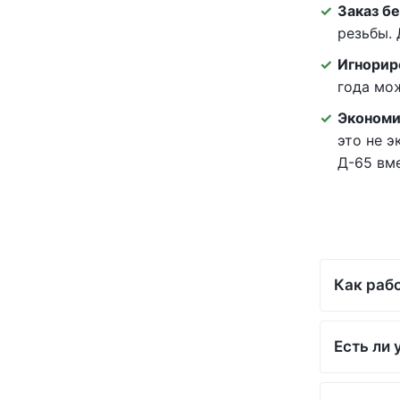
(+1)
Заказ бе
(+1)
резьбы. 
(+1)
Игнорир
(+1)
года мо
(+1)
(+1)
Экономи
(+1)
это не 
(+1)
Д-65 вм
(+1)
(+1)
(+1)
(+1)
(+1)
Как раб
(+1)
(+1)
(+1)
Есть ли 
(+1)
(+1)
(+1)