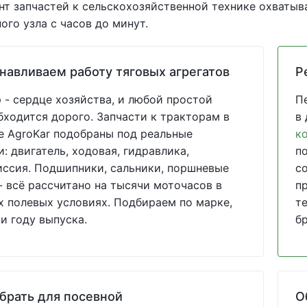
т запчастей к сельскохозяйственной технике охватыва
ого узла с часов до минут.
навливаем работу тяговых агрегатов
Р
 - сердце хозяйства, и любой простой
П
бходится дорого. Запчасти к тракторам в
в
е AgroKar подобраны под реальные
к
и: двигатель, ходовая, гидравлика,
п
ссия. Подшипники, сальники, поршневые
с
- всё рассчитано на тысячи моточасов в
п
 полевых условиях. Подбираем по марке,
т
и году выпуска.
б
брать для посевной
О