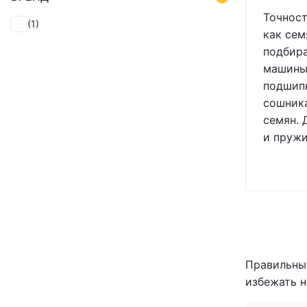
(+1)
Точност
(+1)
(1)
как сем
(+1)
подбира
(+1)
машины.
(+1)
подшипн
(+1)
сошника
(+1)
семян. 
(+1)
(+1)
и пружи
(+1)
(+1)
(+1)
(+1)
(+1)
(+1)
(+1)
Правильный
(+1)
избежать н
(+1)
(+1)