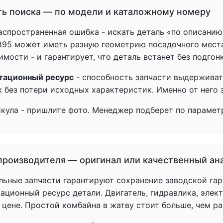
ть поиска — по модели и каталожному номеру
спространенная ошибка - искать деталь «по описанию» 
1895 может иметь разную геометрию посадочного мест
мости - и гарантирует, что деталь встанет без подгон
тационный ресурс
- способность запчасти выдерживат
 без потери исходных характеристик. Именно от него з
икула - пришлите фото. Менеджер подберет по параметр
производителя — оригинал или качественный ан
льные запчасти гарантируют сохранение заводской гар
ационный ресурс детали. Двигатель, гидравлика, элек
 цене. Простой комбайна в жатву стоит больше, чем р