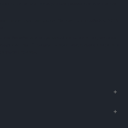
огут отличаться посадочным размером или шагом
яют конструкцию узлов. Запчасть к комбайну 2015
и.
ном барабане или дешевый сальник в гидравлике -
ежных систем. Стоимость восстановления двигателя
в тысяч гривен.
х к сельхозтехнике