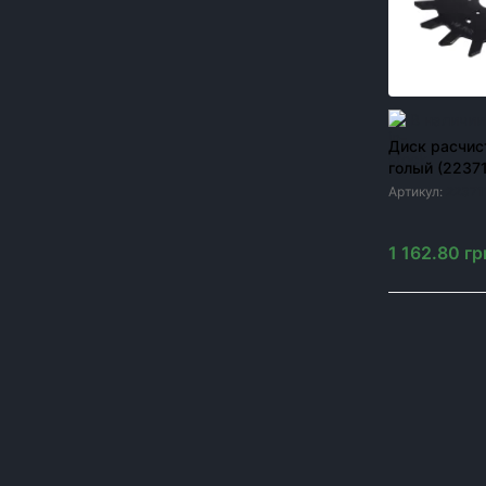
Краска для сельхозтехники
Метизы для сельхозтехники
Модернизация посевных комплексов John
Deere 1890/1910
В наличии
Диск расчис
Шины и диски к сельхозтехнике
голый (2237
Запчасти к опрыскивателям
Артикул:
22371
Резервуары
1 162.80
гр
ЦЕНА, ГРН
От
до
грн
Один подши
для тракто
ОК