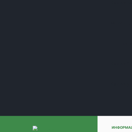
Какие р
(+1)
(+1)
(+1)
Можно л
(+1)
(+1)
(+1)
Что дела
(+1)
(+1)
(+1)
Какие б
(+1)
(+1)
Какие у
(+1)
(+1)
(+1)
(+1)
(+1)
(+1)
(+1)
ИНФОРМА