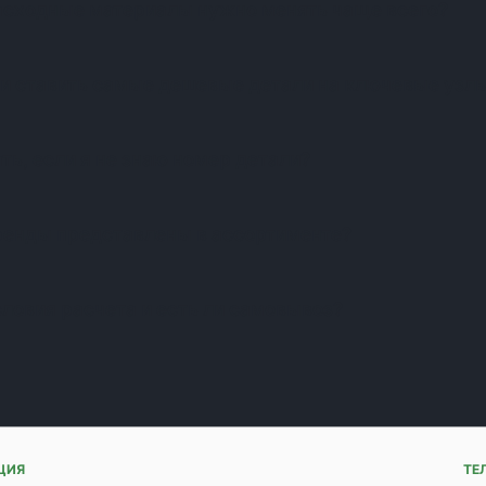
асходные материалы нужно менять чаще всего?
и ставить самые дешевые детали на ключевые узл
ть, если я не знаю номер детали?
ренды представлены в ассортименте?
словия расчета и есть ли самовывоз?
ЦИЯ
ТЕ