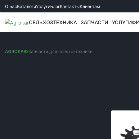
О нас
Каталоги
Услуги
Блог
Контакты
Клиентам
СЕЛЬХОЗТЕХНИКА
ЗАПЧАСТИ
УСЛУГИ
ФИ
AGROKAR
Запчасти для сельхозтехники
ЗАПЧАСТИ ДЛЯ СЕЛ
Сортировка:
КАТЕГОРИИ
Вы выбрали:
Запчастини до культиваторів
Код товара:
Запчасти к сеялкам
Запчасти к комбайнам и жаткам
Запчасти к боронам
Запчасти к спецтехнике JCB