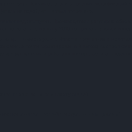
з артикула.
Похожие детали от разных модификаций м
Деталь не подойдет - время потрачено.
ование года выпуска.
Производители регулярно обновл
жет не встать на машину 2019-го при одинаковой модел
я на критических узлах.
Noname-подшипник в молотиль
экономия, а почти гарантированный выход из строя см
есте с запчастями и работами может достигать десятко
Частые вопросы о запчастя
отает гарантия на комплектующие?
у вас каталог запчастей с актуальными ценами?