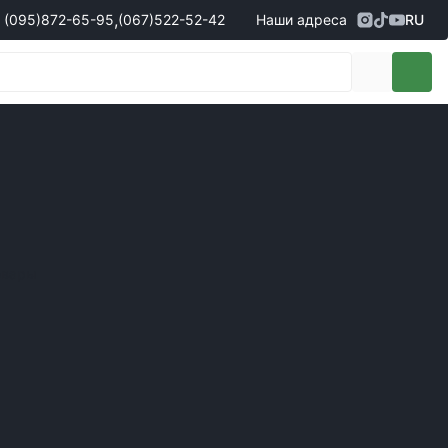
,
(095)
872-65-95
(067)
522-52-42
Наши адреса
RU
Адрес
г. Кропивницкий, ул. Первая
жеры по продаже запчастей
(095)
872-65-95
Выставочная, 10
- Олександр
(096)
042-43-03
- Сергій
(067)
522-52-42
- Сергій
(067)
120-27-20
- Владислав
Адрес
г. Винница (с. Винницкие хутора), ул.
Немировское шоссе, 90г
жеры по продаже техники
овары
(098)
230-22-30
- Євгеній
(098)
638-68-68
- Едуард
(097)
120-57-20
- Олександр