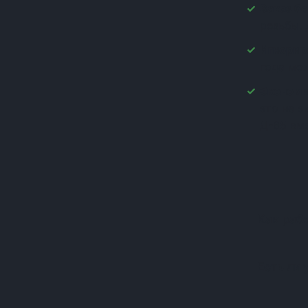
Заказ бе
(+1)
резьбы. 
(+1)
(+1)
Игнорир
(+1)
года мо
(+1)
Экономи
(+1)
это не 
(+1)
Д-65 вм
(+1)
(+1)
(+1)
(+1)
(+1)
(+1)
Как раб
(+1)
(+1)
(+1)
Есть ли 
(+1)
(+1)
(+1)