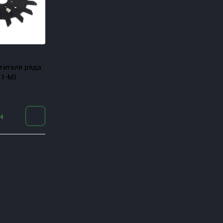
тителя ряда
11-M)
1-M
н
пник в разгар жатвы останавливает весь бизнес. Поэ
ров, комбайнов и сеялок, оригиналы и аналоги, с доста
Для каких машин под