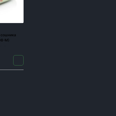
 сошника
98-M)
98-M
пник в разгар жатвы останавливает весь бизнес. Поэ
ров, комбайнов и сеялок, оригиналы и аналоги, с доста
Для каких машин под