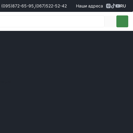
,
(095)
872-65-95
(067)
522-52-42
Наши адреса
RU
Адрес
г. Кропивницкий, ул. Первая
жеры по продаже запчастей
(095)
872-65-95
Выставочная, 10
- Олександр
(096)
042-43-03
- Сергій
(067)
522-52-42
- Сергій
(067)
120-27-20
- Владислав
Адрес
г. Винница (с. Винницкие хутора), ул.
Немировское шоссе, 90г
жеры по продаже техники
овары
(098)
230-22-30
- Євгеній
(098)
638-68-68
- Едуард
(097)
120-57-20
- Олександр