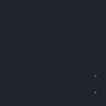
огут отличаться посадочным размером или шагом
яют конструкцию узлов. Запчасть к комбайну 2015
и.
ном барабане или дешевый сальник в гидравлике -
ежных систем. Стоимость восстановления двигателя
в тысяч гривен.
х к сельхозтехнике