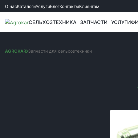
О нас
Каталоги
Услуги
Блог
Контакты
Клиентам
СЕЛЬХОЗТЕХНИКА
ЗАПЧАСТИ
УСЛУГИ
ФИ
AGROKAR
Запчасти для сельхозтехники
ЗАПЧАСТИ ДЛЯ СЕЛ
Сортировка:
КАТЕГОРИИ
Вы выбрали:
Запчастини до культиваторів
Код товара:
Запчасти к сеялкам
Запчасти к комбайнам и жаткам
Запчасти к боронам
Запчасти к спецтехнике JCB