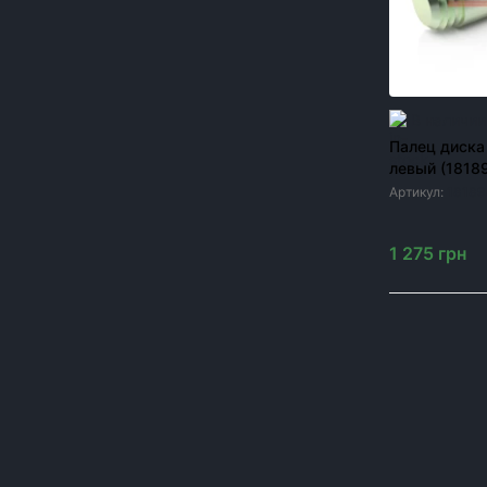
Краска для сельхозтехники
Метизы для сельхозтехники
Модернизация посевных комплексов John
Deere 1890/1910
В наличии
Палец диска
Шины и диски к сельхозтехнике
левый (1818
Запчасти к опрыскивателям
Артикул:
1818
Резервуары
1 275
грн
ЦЕНА, ГРН
От
до
грн
Один подши
для тракто
ОК