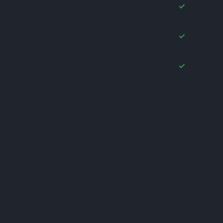
Заказ бе
(+1)
резьбы. 
(+1)
(+1)
Игнорир
(+1)
года мо
(+1)
Экономи
(+1)
это не 
(+1)
Д-65 вм
(+1)
(+1)
(+1)
(+1)
(+1)
(+1)
Как раб
(+1)
(+1)
(+1)
Есть ли 
(+1)
(+1)
(+1)