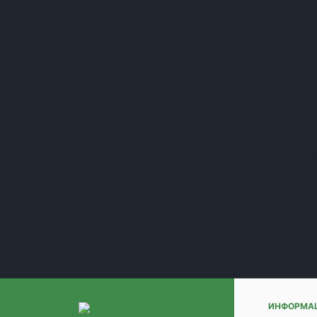
Какие р
(+1)
(+1)
(+1)
Можно л
(+1)
(+1)
(+1)
Что дела
(+1)
(+1)
(+1)
Какие б
(+1)
(+1)
Какие у
(+1)
(+1)
(+1)
(+1)
(+1)
(+1)
(+1)
ИНФОРМА