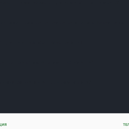
асходные материалы нужно менять чаще всего?
и ставить самые дешевые детали на ключевые узл
ть, если я не знаю номер детали?
ренды представлены в ассортименте?
словия расчета и есть ли самовывоз?
ЦИЯ
ТЕ