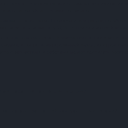
з артикула.
Похожие детали от разных модификаций м
Деталь не подойдет - время потрачено.
ование года выпуска.
Производители регулярно обновл
жет не встать на машину 2019-го при одинаковой модел
я на критических узлах.
Noname-подшипник в молотиль
экономия, а почти гарантированный выход из строя см
есте с запчастями и работами может достигать десятко
Частые вопросы о запчастя
отает гарантия на комплектующие?
у вас каталог запчастей с актуальными ценами?