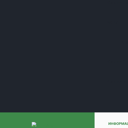
Какие р
(+1)
(+1)
(+1)
Можно л
(+1)
(+1)
(+1)
Что дела
(+1)
(+1)
(+1)
Какие б
(+1)
(+1)
Какие у
(+1)
(+1)
(+1)
(+1)
(+1)
(+1)
(+1)
ИНФОРМА