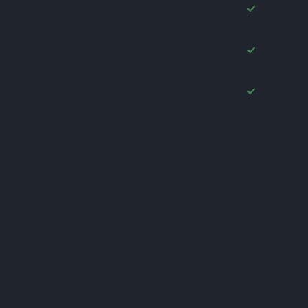
Заказ бе
(+1)
резьбы. 
(+1)
(+1)
Игнорир
(+1)
года мо
(+1)
Экономи
(+1)
это не 
(+1)
Д-65 вм
(+1)
(+1)
(+1)
(+1)
(+1)
(+1)
Как раб
(+1)
(+1)
(+1)
Есть ли 
(+1)
(+1)
(+1)