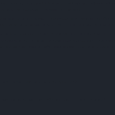
з артикула.
Похожие детали от разных модификаций м
Деталь не подойдет - время потрачено.
ование года выпуска.
Производители регулярно обновл
жет не встать на машину 2019-го при одинаковой модел
я на критических узлах.
Noname-подшипник в молотиль
экономия, а почти гарантированный выход из строя см
есте с запчастями и работами может достигать десятко
Частые вопросы о запчастя
отает гарантия на комплектующие?
у вас каталог запчастей с актуальными ценами?