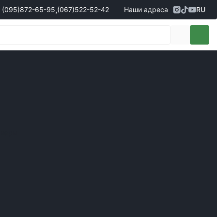
,
(095)
872-65-95
(067)
522-52-42
Наши адреса
RU
Адрес
г. Кропивницкий, ул. Первая
жеры по продаже запчастей
(095)
872-65-95
Выставочная, 10
- Олександр
(096)
042-43-03
- Сергій
(067)
522-52-42
- Сергій
(067)
120-27-20
- Владислав
Адрес
г. Винница (с. Винницкие хутора), ул.
Немировское шоссе, 90г
жеры по продаже техники
овары
(098)
230-22-30
- Євгеній
(098)
638-68-68
- Едуард
(097)
120-57-20
- Олександр