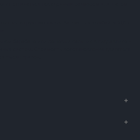
огут отличаться посадочным размером или шагом
яют конструкцию узлов. Запчасть к комбайну 2015
и.
ном барабане или дешевый сальник в гидравлике -
ежных систем. Стоимость восстановления двигателя
в тысяч гривен.
х к сельхозтехнике