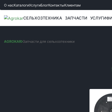
О нас
Каталоги
Услуги
Блог
Контакты
Клиентам
СЕЛЬХОЗТЕХНИКА
ЗАПЧАСТИ
УСЛУГИ
ФИ
AGROKAR
Запчасти для сельхозтехники
ЗАПЧАСТИ ДЛЯ СЕЛ
Сортировка:
КАТЕГОРИИ
Вы выбрали:
Запчастини до культиваторів
Код товара:
Запчасти к сеялкам
Запчасти к комбайнам и жаткам
Запчасти к боронам
Запчасти к спецтехнике JCB