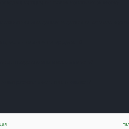
асходные материалы нужно менять чаще всего?
и ставить самые дешевые детали на ключевые узл
ть, если я не знаю номер детали?
ренды представлены в ассортименте?
словия расчета и есть ли самовывоз?
ЦИЯ
ТЕ