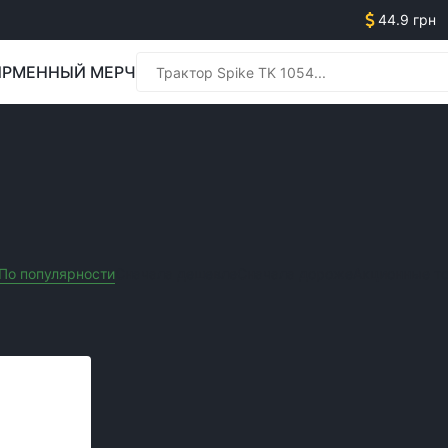
44.9 грн
РМЕННЫЙ МЕРЧ
Менед
ЬХОЗТЕХНИКИ
Менед
По популярности
Сначала дешевле
Сначала дороже
Акционные т
Очистить все фильтры