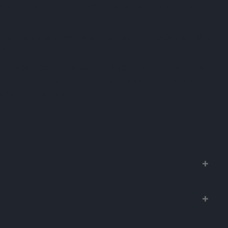
огут отличаться посадочным размером или шагом
яют конструкцию узлов. Запчасть к комбайну 2015
и.
ном барабане или дешевый сальник в гидравлике -
ежных систем. Стоимость восстановления двигателя
в тысяч гривен.
х к сельхозтехнике