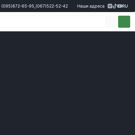
,
(095)
872-65-95
(067)
522-52-42
Наши адреса
RU
Адрес
г. Кропивницкий, ул. Первая
жеры по продаже запчастей
(095)
872-65-95
Выставочная, 10
- Олександр
(096)
042-43-03
- Сергій
(067)
522-52-42
- Сергій
(067)
120-27-20
- Владислав
Адрес
г. Винница (с. Винницкие хутора), ул.
Немировское шоссе, 90г
жеры по продаже техники
овары
(098)
230-22-30
- Євгеній
(098)
638-68-68
- Едуард
(097)
120-57-20
- Олександр