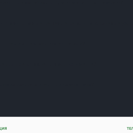
асходные материалы нужно менять чаще всего?
и ставить самые дешевые детали на ключевые узл
ть, если я не знаю номер детали?
ренды представлены в ассортименте?
словия расчета и есть ли самовывоз?
ЦИЯ
ТЕ