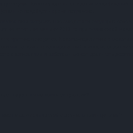
з артикула.
Похожие детали от разных модификаций м
Деталь не подойдет - время потрачено.
ование года выпуска.
Производители регулярно обновл
жет не встать на машину 2019-го при одинаковой модел
я на критических узлах.
Noname-подшипник в молотиль
экономия, а почти гарантированный выход из строя см
есте с запчастями и работами может достигать десятко
Частые вопросы о запчастя
отает гарантия на комплектующие?
у вас каталог запчастей с актуальными ценами?