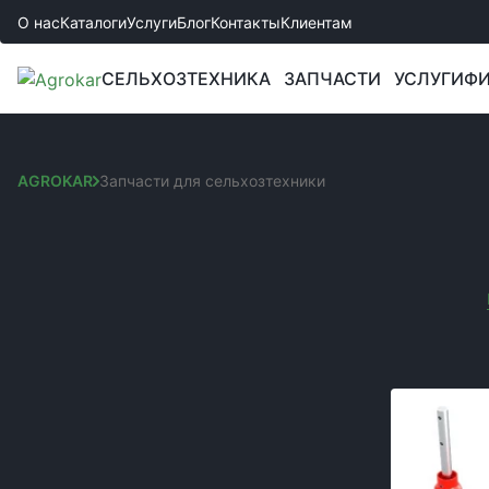
О нас
Каталоги
Услуги
Блог
Контакты
Клиентам
СЕЛЬХОЗТЕХНИКА
ЗАПЧАСТИ
УСЛУГИ
ФИ
AGROKAR
Запчасти для сельхозтехники
ЗАПЧАСТИ ДЛЯ СЕЛ
Сортировка:
КАТЕГОРИИ
Вы выбрали:
Запчастини до культиваторів
Код товара:
Запчасти к сеялкам
Запчасти к комбайнам и жаткам
Запчасти к боронам
Запчасти к спецтехнике JCB