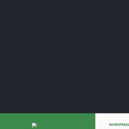
Какие р
(+1)
(+1)
(+1)
Можно л
(+1)
(+1)
(+1)
Что дела
(+1)
(+1)
(+1)
Какие б
(+1)
(+1)
Какие у
(+1)
(+1)
(+1)
(+1)
(+1)
(+1)
(+1)
ИНФОРМА