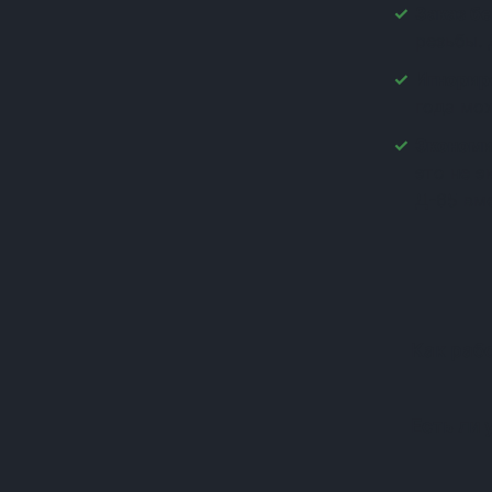
Заказ бе
(+1)
резьбы. 
(+1)
(+1)
Игнорир
(+1)
года мо
(+1)
Экономи
(+1)
это не 
(+1)
Д-65 вм
(+1)
(+1)
(+1)
(+1)
(+1)
(+1)
Как раб
(+1)
(+1)
(+1)
Есть ли 
(+1)
(+1)
(+1)