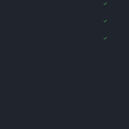
Заказ бе
(+1)
резьбы. 
(+1)
(+1)
Игнорир
(+1)
года мо
(+1)
Экономи
(+1)
это не 
(+1)
Д-65 вм
(+1)
(+1)
(+1)
(+1)
(+1)
(+1)
Как раб
(+1)
(+1)
(+1)
Есть ли 
(+1)
(+1)
(+1)