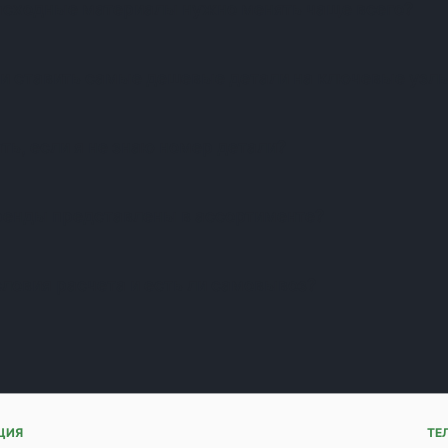
асходные материалы нужно менять чаще всего?
и ставить самые дешевые детали на ключевые узл
ть, если я не знаю номер детали?
ренды представлены в ассортименте?
словия расчета и есть ли самовывоз?
ЦИЯ
ТЕ