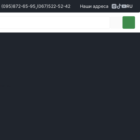
,
(095)
872-65-95
(067)
522-52-42
Наши адреса
RU
Адрес
г. Кропивницкий, ул. Первая
жеры по продаже запчастей
(095)
872-65-95
Выставочная, 10
- Олександр
(096)
042-43-03
- Сергій
(067)
522-52-42
- Сергій
(067)
120-27-20
- Владислав
Адрес
г. Винница (с. Винницкие хутора), ул.
Немировское шоссе, 90г
жеры по продаже техники
овары
(098)
230-22-30
- Євгеній
(098)
638-68-68
- Едуард
(097)
120-57-20
- Олександр