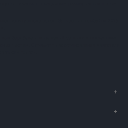
огут отличаться посадочным размером или шагом
яют конструкцию узлов. Запчасть к комбайну 2015
и.
ном барабане или дешевый сальник в гидравлике -
ежных систем. Стоимость восстановления двигателя
в тысяч гривен.
х к сельхозтехнике