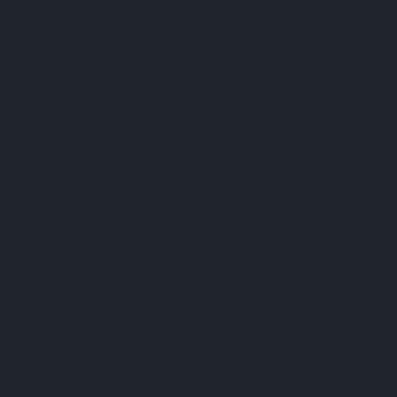
з артикула.
Похожие детали от разных модификаций м
Деталь не подойдет - время потрачено.
ование года выпуска.
Производители регулярно обновл
жет не встать на машину 2019-го при одинаковой модел
я на критических узлах.
Noname-подшипник в молотиль
экономия, а почти гарантированный выход из строя см
есте с запчастями и работами может достигать десятко
Частые вопросы о запчастя
отает гарантия на комплектующие?
у вас каталог запчастей с актуальными ценами?