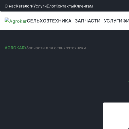
О нас
Каталоги
Услуги
Блог
Контакты
Клиентам
СЕЛЬХОЗТЕХНИКА
ЗАПЧАСТИ
УСЛУГИ
ФИ
AGROKAR
Запчасти для сельхозтехники
ЗАПЧАСТИ ДЛЯ СЕЛ
Сортировка:
КАТЕГОРИИ
Вы выбрали:
Запчастини до культиваторів
Код товара:
Запчасти к сеялкам
Запчасти к комбайнам и жаткам
Запчасти к боронам
Запчасти к спецтехнике JCB