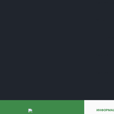
Какие р
(+1)
(+1)
(+1)
Можно л
(+1)
(+1)
(+1)
Что дела
(+1)
(+1)
(+1)
Какие б
(+1)
(+1)
Какие у
(+1)
(+1)
(+1)
(+1)
(+1)
(+1)
(+1)
ИНФОРМА