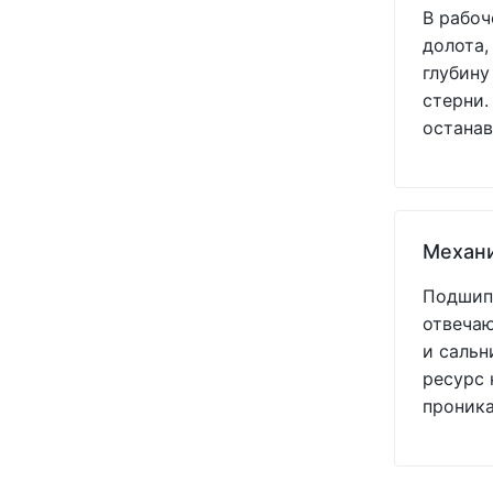
В рабоч
долота,
глубину
стерни.
останав
Механ
Подшипн
отвечаю
и сальн
ресурс 
проник