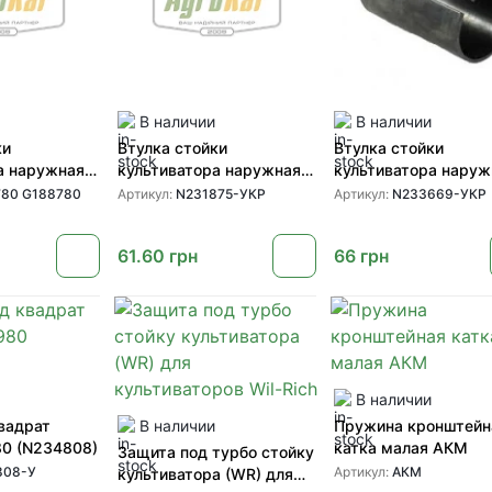
В наличии
В наличии
ки
Втулка стойки
Втулка стойки
а наружная
культиватора наружная
культиватора наруж
88780) для
1/2 (N231875) для
(N233669) для
80 G188780
Артикул:
N231875-УКР
Артикул:
N233669-УКР
ов John Deere
культиваторов John Deere
культиваторов John 
61.60
грн
66
грн
В наличии
вадрат
В наличии
Пружина кронштейн
80 (N234808)
катка малая АКМ
Защита под турбо стойку
808-У
Артикул:
АКМ
культиватора (WR) для