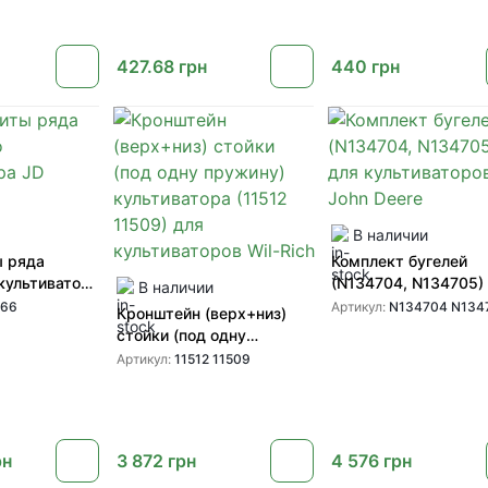
427.68
грн
440
грн
В наличии
ы ряда
Комплект бугелей
культиватора
(N134704, N134705)
В наличии
культиваторов John 
266
Артикул:
N134704 N134
Кронштейн (верх+низ)
стойки (под одну
пружину) культиватора
Артикул:
11512 11509
(11512 11509) для
культиваторов Wil-Rich
рн
3 872
грн
4 576
грн