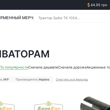
44.95 грн
РМЕННЫЙ МЕРЧ
Менед
ИВАТОРАМ
Менед
По популярности
Сначала дешевле
Сначала дороже
Акционные т
ь:
УКР
Производитель:
Україна
Очистить все фильтры