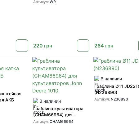
культиваторов Wil-Rich
Артикул:
WR
220
грн
264
грн
В наличии
Граблина Ø11 JD221
(N236890)
онштейная
Артикул:
N236890
ая АКБ
В наличии
Граблина культиватора
(CHAM66964) для
культиваторов John Deere
Артикул:
CHAM66964
1010