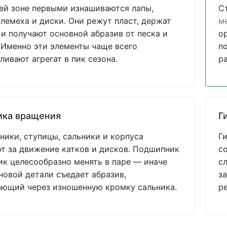
ей зоне первыми изнашиваются лапы,
С
 лемеха и диски. Они режут пласт, держат
м
 и получают основной абразив от песка и
о
 Именно эти элементы чаще всего
по
ливают агрегат в пик сезона.
р
ика вращения
Г
ики, ступицы, сальники и корпуса
Г
т за движение катков и дисков. Подшипник
с
ик целесообразно менять в паре — иначе
с
новой детали съедает абразив,
за
ающий через изношенную кромку сальника.
р