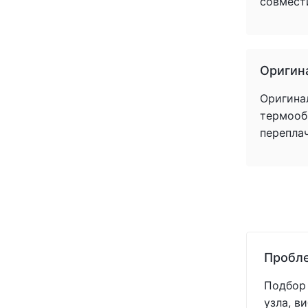
совмест
Оригин
Оригина
термообр
перепла
Пробле
Подбор 
узла, в