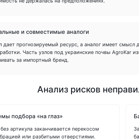
имость не держалась на предположениях.
альные и совместимые аналоги
л дает прогнозируемый ресурс, а аналог имеет смысл 
аботки. Часть узлов под украинские почвы AgroKar из
чивать за импортный бренд.
Анализ рисков неправ
мы подбора «на глаз»
Б
без артикула заканчивается перекосом
З
ибрацией или разбитыми отверстиями.
б