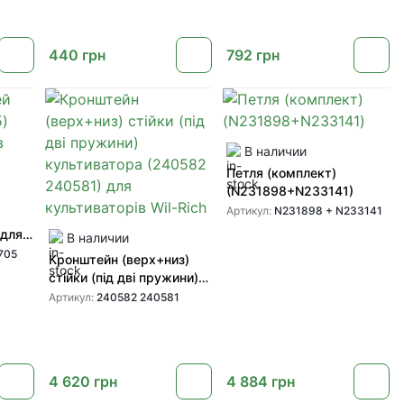
440
грн
792
грн
В наличии
Петля (комплект)
(N231898+N233141)
Артикул:
N231898 + N233141
 для
В наличии
Deere
705
Кронштейн (верх+низ)
стійки (під дві пружини)
культиватора (240582
Артикул:
240582 240581
240581) для
культиваторів Wil-Rich
4 620
грн
4 884
грн