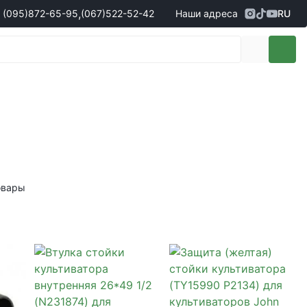
,
(095)
872-65-95
(067)
522-52-42
Наши адреса
RU
Адрес
г. Кропивницкий, ул. Первая
жеры по продаже запчастей
(095)
872-65-95
Выставочная, 10
- Олександр
(096)
042-43-03
- Сергій
(067)
522-52-42
- Сергій
(067)
120-27-20
- Владислав
Адрес
г. Винница (с. Винницкие хутора), ул.
Немировское шоссе, 90г
жеры по продаже техники
овары
(098)
230-22-30
- Євгеній
(098)
638-68-68
- Едуард
(097)
120-57-20
- Олександр