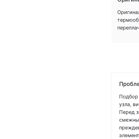
Оригина
термообр
перепла
Пробле
Подбор 
узла, в
Перед з
смежных
преждев
элемент