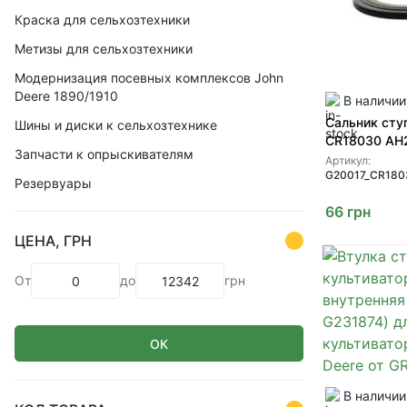
Краска для сельхозтехники
Метизы для сельхозтехники
Модернизация посевных комплексов John
Deere 1890/1910
В наличии
Сальник сту
Шины и диски к сельхозтехнике
CR18030 AH
Запчасти к опрыскивателям
GREENLY
Артикул:
G20017_CR180
Резервуары
66
грн
ЦЕНА, ГРН
От
до
грн
ОК
В наличии