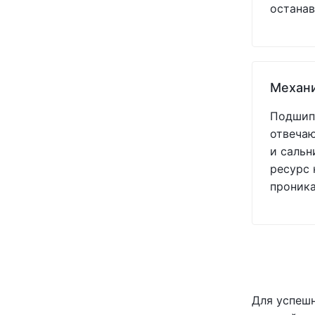
останав
Механ
Подшипн
отвечаю
и сальн
ресурс 
проник
Для успеш