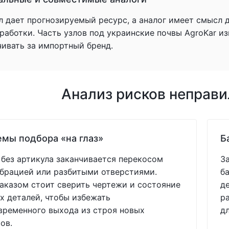
л дает прогнозируемый ресурс, а аналог имеет смысл 
аботки. Часть узлов под украинские почвы AgroKar из
чивать за импортный бренд.
Анализ рисков неправ
мы подбора «на глаз»
Б
без артикула заканчивается перекосом
З
ибрацией или разбитыми отверстиями.
б
аказом стоит сверить чертежи и состояние
д
 деталей, чтобы избежать
р
ременного выхода из строя новых
д
ов.