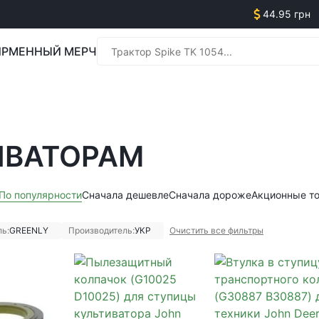
44.95 грн
РМЕННЫЙ МЕРЧ
Менед
ИВАТОРАМ
Менед
По популярности
Сначала дешевле
Сначала дороже
Акционные т
ь:
GREENLY
Производитель:
УКР
Очистить все фильтры