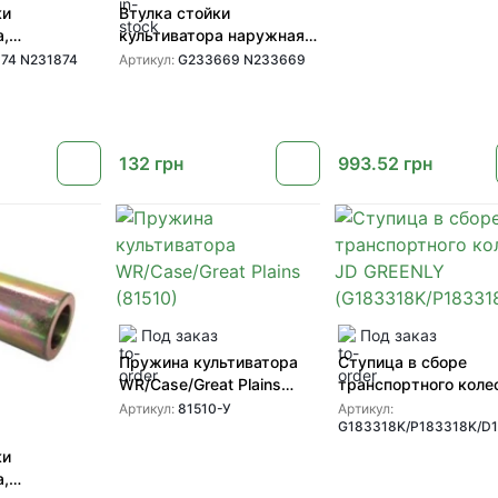
ки
Втулка стойки
а,
культиватора наружная
(N231874
(G233669 N233669) для
74 N231874
Артикул:
G233669 N233669
я
культиваторов John Deere
ов John Deere
от GREENLY
132
грн
993.52
грн
Под заказ
Под заказ
Пружина культиватора
Ступица в сборе
WR/Case/Great Plains
транспортного коле
(81510)
GREENLY
Артикул:
81510-У
Артикул:
G183318K/P183318K/D
(G183318K/P183318
ки
а,