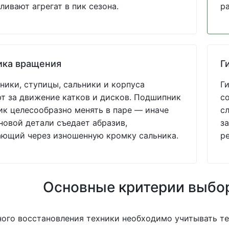
ливают агрегат в пик сезона.
р
ика вращения
Г
ики, ступицы, сальники и корпуса
Г
т за движение катков и дисков. Подшипник
с
ик целесообразно менять в паре — иначе
с
новой детали съедает абразив,
за
ающий через изношенную кромку сальника.
р
Основные критерии выбо
ного восстановления техники необходимо учитывать т