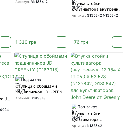
культиваторов John Deere
Артикул:
AN183412
Втулка стойки
от GREENLY
культиватора внутренняя
(G135842 N135842) для
Артикул:
G135842 N135842
культиваторов John Deere
от GREENLY
1 320
грн
176
грн
Под заказ
Ступица с обоймами
подшипников JD GREENLY
(G183318)
Артикул:
G183318
са JD
Под заказ
10024
K/D10024)
Втулка стойки
культиватора
(внутренняя) 12.954 X
Артикул:
N135842