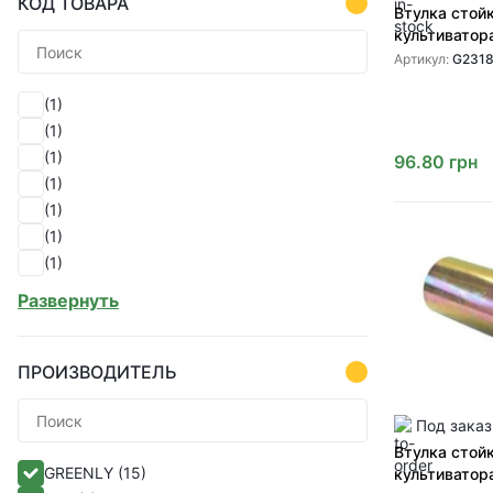
КОД ТОВАРА
Втулка стой
культиватор
внутренняя 
Артикул:
G2318
G231874) дл
культиватор
(1)
от GREENLY
(1)
(1)
96.80
грн
(1)
(1)
(1)
(1)
(1)
Развернуть
(1)
(1)
(1)
ПРОИЗВОДИТЕЛЬ
(1)
(1)
Под заказ
(1)
Втулка стой
GREENLY
(15)
(1)
культиватор