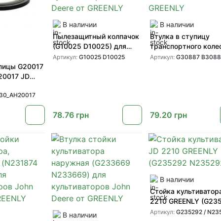
В наличии
В наличии
Пылезащитный колпачок
Втулка в ступицу
(G10025 D10025) для
транспортного коле
ступицы культиватора
(G30887 B30887) дл
Артикул:
G10025 D10025
Артикул:
G30887 B3088
John Deere от GREENLY
техники John Deere 
пицы G20017
GREENLY
20017 JD
30_AH20017
78.76
грн
79.20
грн
В наличии
Стойка культиватор
2210 GREENLY (G23
N235292)
Артикул:
G235292 / N23
В наличии