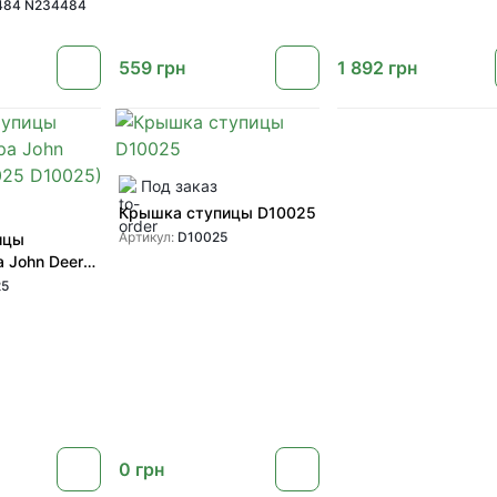
од 16 болт
484 N234484
34484) для
ов John Deere
559
грн
1 892
грн
Под заказ
Крышка ступицы D10025
Артикул:
D10025
ицы
а John Deere
025)
25
0
грн