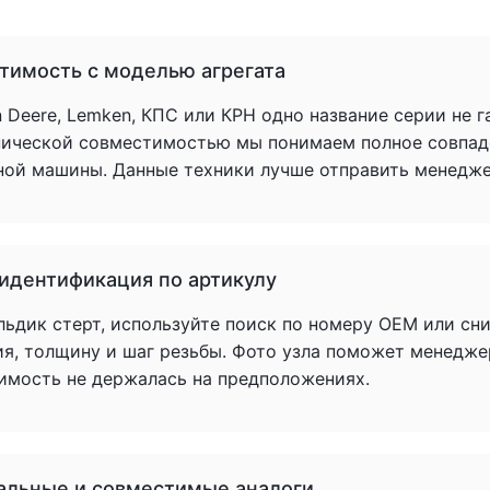
тимость с моделью агрегата
 Deere, Lemken, КПС или КРН одно название серии не 
нической совместимостью мы понимаем полное совпад
ной машины. Данные техники лучше отправить менеджер
 идентификация по артикулу
льдик стерт, используйте поиск по номеру OEM или сн
ия, толщину и шаг резьбы. Фото узла поможет менедже
имость не держалась на предположениях.
альные и совместимые аналоги