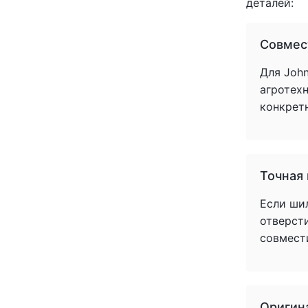
деталей:
Совмес
Для John
агротех
конкрет
Точная
Если ши
отверст
совмест
Оригин