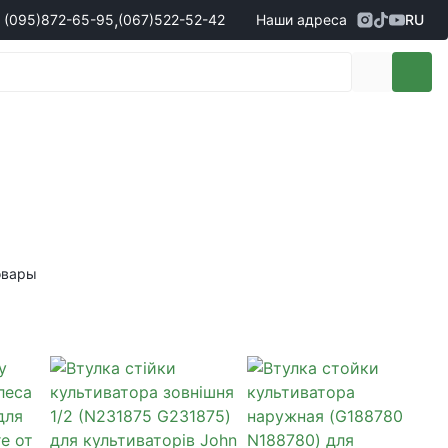
,
(095)
872-65-95
(067)
522-52-42
Наши адреса
RU
Адрес
г. Кропивницкий, ул. Первая
жеры по продаже запчастей
(095)
872-65-95
Выставочная, 10
- Олександр
(096)
042-43-03
- Сергій
(067)
522-52-42
- Сергій
(067)
120-27-20
- Владислав
Адрес
г. Винница (с. Винницкие хутора), ул.
Немировское шоссе, 90г
жеры по продаже техники
овары
(098)
230-22-30
- Євгеній
(098)
638-68-68
- Едуард
(097)
120-57-20
- Олександр