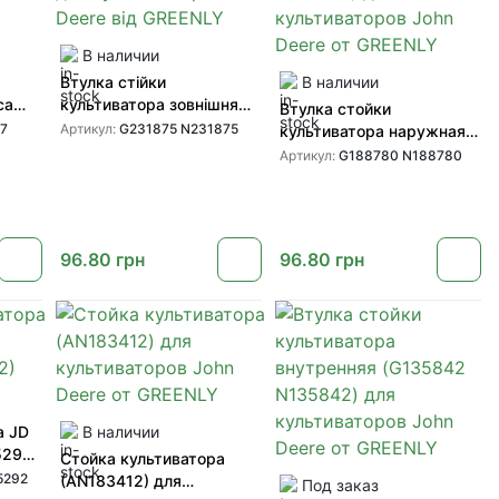
В наличии
Втулка стійки
В наличии
са
культиватора зовнішня
Втулка стойки
я
1/2 (N231875 G231875)
7
Артикул:
G231875 N231875
культиватора наружная
от
для культиваторів John
(G188780 N188780) для
Артикул:
G188780 N188780
Deere від GREENLY
культиваторов John Deere
от GREENLY
96.80
грн
96.80
грн
а JD
В наличии
5292
Стойка культиватора
5292
(AN183412) для
Под заказ