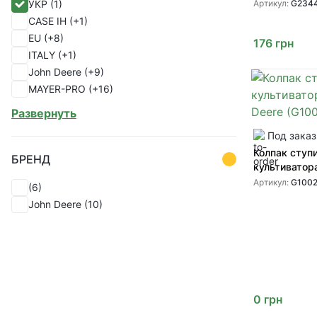
внутренняя п
УКР
(1)
Артикул:
G234
(1)
(N234484 G2
CASE IH
(+1)
культиватор
EU
(+8)
176
грн
от GREENLY
ITALY
(+1)
John Deere
(+9)
MAYER-PRO
(+16)
PEER
(+1)
Развернуть
SHOUP
(+82)
Под заказ
Україна
(+33)
Колпак ступ
БРЕНД
культиватор
(G10025 D10
Артикул:
G100
(6)
John Deere
(10)
0
грн