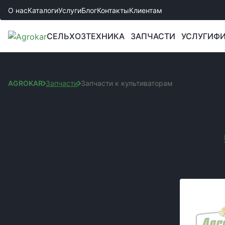
О нас
Каталоги
Услуги
Блог
Контакты
Клиентам
СЕЛЬХОЗТЕХНИКА
ЗАПЧАСТИ
УСЛУГИ
ФИ
AGROKAR
Запчасти
Запчасти к культиваторам
ЗАПЧАСТИ К КУЛЬТ
Сортировка:
КАТЕГОРИИ
Вы выбрали:
Запчастини до культиваторів
Производител
Запчасти к сеялкам
Запчасти к комбайнам и жаткам
Запчасти к боронам
Запчасти к спецтехнике JCB