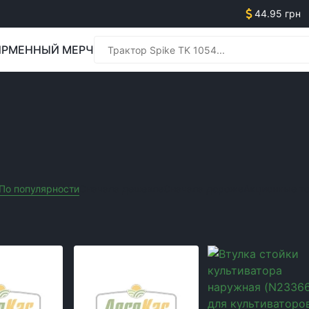
44.95 грн
РМЕННЫЙ МЕРЧ
Менед
ИВАТОРАМ
Менед
По популярности
Сначала дешевле
Сначала дороже
Акционные т
ь:
PEER
Производитель:
Україна
Очистить все фильтры