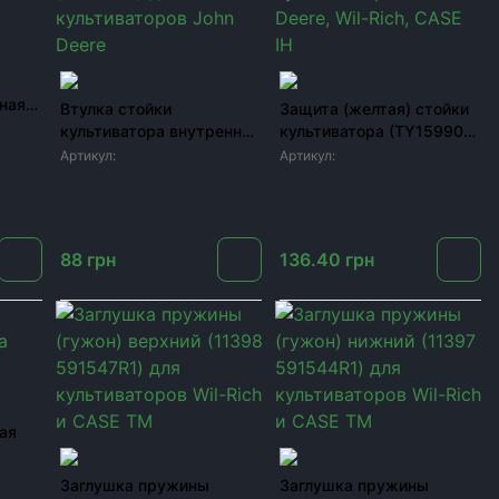
В наличии
В наличии
ная
Втулка стойки
Защита (желтая) стойки
культиватора внутренняя
культиватора (TY15990
Deere
26*49 1/2 (N231874) для
P2134) для
Артикул:
N231874-УКР
Артикул:
TY15990 P2134
культиваторов John Deere
культиваторов John
Deere, Wil-Rich, CASE IH
88
грн
136.40
грн
ая
В наличии
В наличии
Заглушка пружины
Заглушка пружины