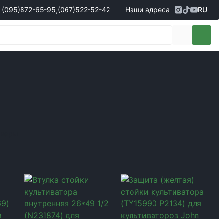
,
(095)
872-65-95
(067)
522-52-42
Наши адреса
RU
Адрес
г. Кропивницкий, ул. Первая
жеры по продаже запчастей
(095)
872-65-95
Выставочная, 10
- Олександр
(096)
042-43-03
- Сергій
(067)
522-52-42
- Сергій
(067)
120-27-20
- Владислав
Адрес
г. Винница (с. Винницкие хутора), ул.
Немировское шоссе, 90г
жеры по продаже техники
овары
(098)
230-22-30
- Євгеній
(098)
638-68-68
- Едуард
(097)
120-57-20
- Олександр