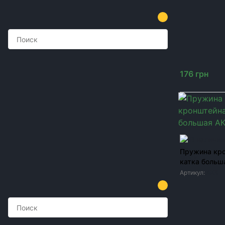
КОД ТОВАРА
(1)
176
грн
(1)
(1)
(1)
(1)
(1)
(1)
В наличии
(1)
Пружина кр
Развернуть
(1)
катка больш
(1)
Артикул:
АКБ
(1)
ПРОИЗВОДИТЕЛЬ
(1)
(1)
(1)