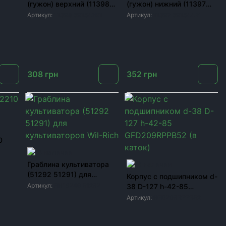
(гужон) верхний (11398
(гужон) нижний (11397
591547R1) для
591544R1) для
Артикул:
11398 591547R1
Артикул:
11397 591544R1
культиваторов Wil-Rich и
культиваторов Wil-Rich и
CASE TM
CASE TM
308
грн
352
грн
0
В наличии
Граблина культиватора
В наличии
(51292 51291) для
Корпус с подшипником d-
культиваторов Wil-Rich
Артикул:
SH16249 51292
38 D-127 h-42-85
GFD209RPPB52 (в каток)
Артикул:
GFD209RPPB52