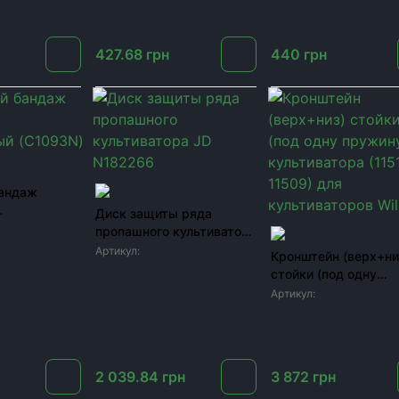
427.68
грн
440
грн
бандаж
В наличии
Диск защиты ряда
й (C1093N)
3N_AC819914
пропашного культиватора
В наличии
JD N182266
Артикул:
N182266
Кронштейн (верх+ни
стойки (под одну
пружину) культиват
Артикул:
11512 11509
(11512 11509) для
культиваторов Wil-R
2 039.84
грн
3 872
грн