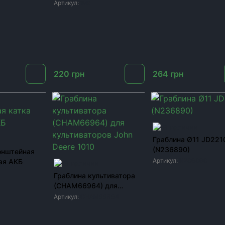
культиваторов Wil-Rich
Артикул:
WR
220
грн
264
грн
В наличии
Граблина Ø11 JD221
(N236890)
онштейная
Артикул:
N236890
ая АКБ
В наличии
Граблина культиватора
(CHAM66964) для
культиваторов John Deere
Артикул:
CHAM66964
1010