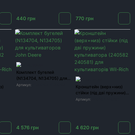
440
грн
770
грн
В наличии
Комплект бугелей
(N134704, N134705) для
В наличии
культиваторов John Deere
Артикул:
N134704 N134705
з)
Кронштейн (верх+низ)
стійки (під дві пружини)
ора
культиватора (240582
Артикул:
240582 240581
240581) для
ich
культиваторів Wil-Rich
4 576
грн
4 620
грн