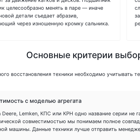
т за движение катков и дисков. Подшипник
с
ик целесообразно менять в паре — иначе
с
новой детали съедает абразив,
за
ающий через изношенную кромку сальника.
р
Основные критерии выбо
ного восстановления техники необходимо учитывать т
тимость с моделью агрегата
 Deere, Lemken, КПС или КРН одно название серии не 
нической совместимостью мы понимаем полное совпад
ной машины. Данные техники лучше отправить менеджер