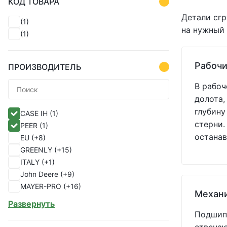
КОД ТОВАРА
Детали сгр
(1)
на нужный 
(1)
Рабочи
ПРОИЗВОДИТЕЛЬ
В рабоч
долота,
глубину
CASE IH
(1)
стерни.
PEER
(1)
останав
EU
(+8)
GREENLY
(+15)
ITALY
(+1)
John Deere
(+9)
MAYER-PRO
(+16)
Механ
SHOUP
(+82)
Развернуть
УКР
(+1)
Подшипн
Україна
(+33)