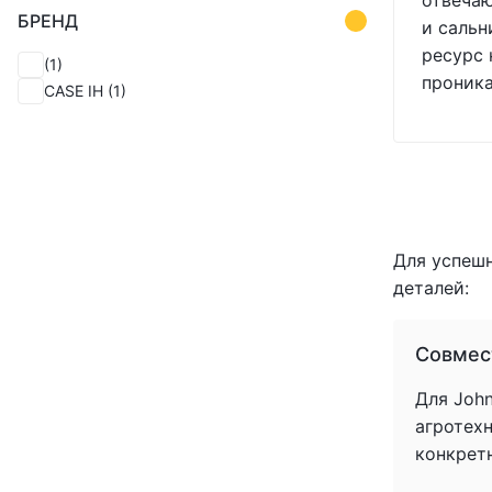
отвечаю
БРЕНД
и сальн
ресурс 
(1)
проник
CASE IH
(1)
Для успеш
деталей:
Совмес
Для John
агротех
конкрет