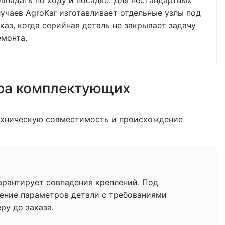
овпадать по ходу и посадке. Для нестандартных
лучаев AgroKar изготавливает отдельные узлы под
каз, когда серийная деталь не закрывает задачу
емонта.
ра комплектующих
ехническую совместимость и происхождение
гарантирует совпадения креплений. Под
ение параметров детали с требованиями
у до заказа.