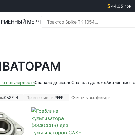
44.95 грн
РМЕННЫЙ МЕРЧ
Менед
ИВАТОРАМ
Менед
По популярности
Сначала дешевле
Сначала дороже
Акционные т
ь:
CASE IH
Производитель:
PEER
Очистить все фильтры