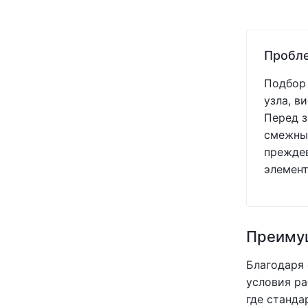
Пробле
Подбор 
узла, в
Перед з
смежных
преждев
элемент
Преимущ
Благодаря
условия ра
где станда