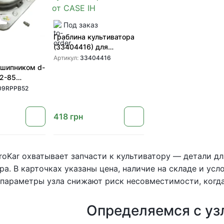
Под заказ
Граблина культиватора
(33404416) для
культиваторов CASE от
Артикул:
33404416
CASE IH
дшипником d-
42-85
2 (в каток)
09RPPB52
418
грн
roKar охватывает запчасти к культиватору — детали д
ра. В карточках указаны цена, наличие на складе и ус
параметры узла снижают риск несовместимости, когда
Определяемся с уз