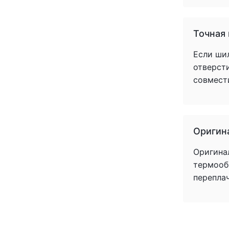
Точная
Если ши
отверст
совмест
Оригин
Оригина
термообр
перепла