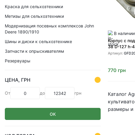
Краска для сельхозтехники
Метизы для сельхозтехники
Модернизация посевных комплексов John
Deere 1890/1910
В наличии
Корпус с по
Шины и диски к сельхозтехнике
38 D-127 h-
Запчасти к опрыскивателям
GFD209RPPB5
Артикул:
GFD2
Резервуары
770
грн
ЦЕНА, ГРН
От
до
грн
Каталог Ag
культивато
размеры и 
ОК