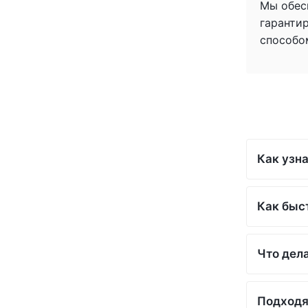
Мы обес
гаранти
способо
Как узна
Как быс
Что дела
Подходя