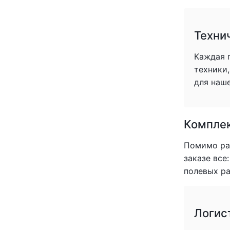
Техни
Каждая 
техники
для наше
Комплек
Помимо раб
заказе все
полевых ра
Логис