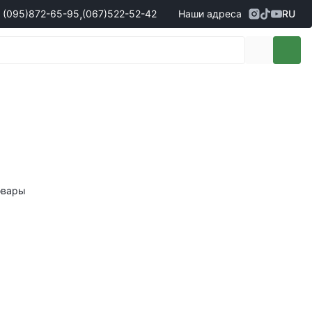
,
(095)
872-65-95
(067)
522-52-42
Наши адреса
RU
Адрес
г. Кропивницкий, ул. Первая
жеры по продаже запчастей
(095)
872-65-95
Выставочная, 10
- Олександр
(096)
042-43-03
- Сергій
(067)
522-52-42
- Сергій
(067)
120-27-20
- Владислав
Адрес
г. Винница (с. Винницкие хутора), ул.
Немировское шоссе, 90г
жеры по продаже техники
овары
(098)
230-22-30
- Євгеній
(098)
638-68-68
- Едуард
(097)
120-57-20
- Олександр