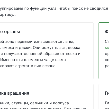
уппированы по функции узла, чтобы поиск не сводился
артикул:
е органы
Ф
ей зоне первыми изнашиваются лапы,
С
 лемеха и диски. Они режут пласт, держат
м
 и получают основной абразив от песка и
о
 Именно эти элементы чаще всего
по
ливают агрегат в пик сезона.
р
ика вращения
Г
ики, ступицы, сальники и корпуса
Г