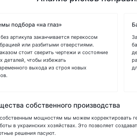
мы подбора «на глаз»
Б
без артикула заканчивается перекосом
З
ибрацией или разбитыми отверстиями.
б
аказом стоит сверить чертежи и состояние
д
 деталей, чтобы избежать
р
ременного выхода из строя новых
д
ов.
ества собственного производства
 собственным мощностям мы можем корректировать ге
боты в украинских хозяйствах. Это позволяет создав
ртные решения пасуют.