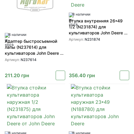
В наличии
Втулка внутренняя 26*49
1/2 (N231874) для
культиваторов John Deere от
В наличии
John Deere
Артикул:
N231874
Адаптер быстросъемной
лапы (N237614) для
культиваторов John Deere от
John Deere
Артикул:
N237614
211.20
грн
356.40
грн
В наличии
В наличии