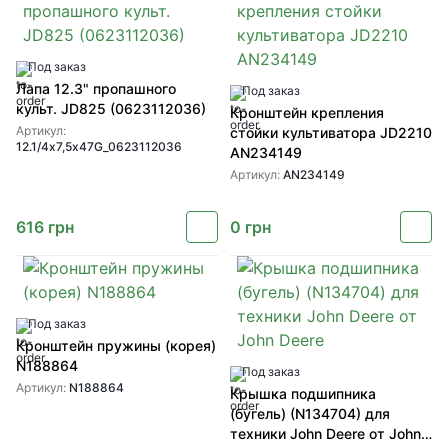
Под заказ
Лапа 12.3" пропашного
Под заказ
культ. JD825 (0623112036)
Кронштейн крепления
Артикул:
стойки культиватора JD2210
12.1/4х7,5х47G_0623112036
AN234149
Артикул:
AN234149
616
грн
0
грн
Под заказ
Кронштейн пружины (корея)
N188864
Под заказ
Артикул:
N188864
Крышка подшипника
(бугель) (N134704) для
техники John Deere от John