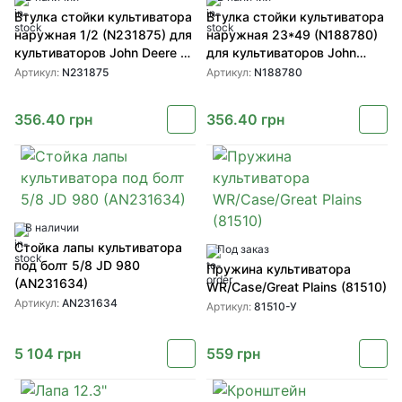
Втулка стойки культиватора
Втулка стойки культиватора
наружная 1/2 (N231875) для
наружная 23*49 (N188780)
культиваторов John Deere от
для культиваторов John
John Deere
Deere
Артикул:
N231875
Артикул:
N188780
356.40
грн
356.40
грн
В наличии
Стойка лапы культиватора
Под заказ
под болт 5/8 JD 980
Пружина культиватора
(AN231634)
WR/Case/Great Plains (81510)
Артикул:
AN231634
Артикул:
81510-У
5 104
грн
559
грн