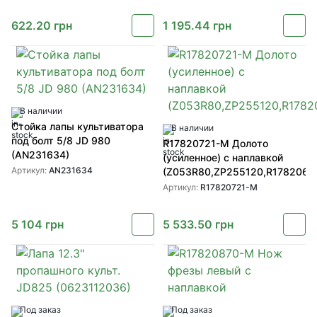
622.20
грн
1 195.44
грн
В наличии
Стойка лапы культиватора
В наличии
под болт 5/8 JD 980
R17820721-M Долото
(AN231634)
(усиленное) с наплавкой
Артикул:
AN231634
(Z053R80,ZP255120,R1782066
Артикул:
R17820721-M
5 104
грн
5 533.50
грн
Под заказ
Под заказ