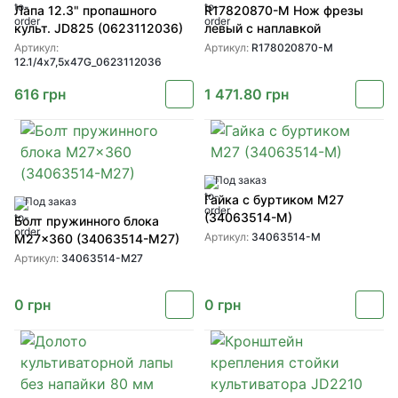
Лапа 12.3" пропашного
R17820870-M Нож фрезы
культ. JD825 (0623112036)
левый с наплавкой
Артикул:
Артикул:
R178020870-M
12.1/4х7,5х47G_0623112036
616
грн
1 471.80
грн
Под заказ
Гайка с буртиком M27
Под заказ
(34063514-M)
Болт пружинного блока
Артикул:
34063514-M
M27x360 (34063514-M27)
Артикул:
34063514-M27
0
грн
0
грн