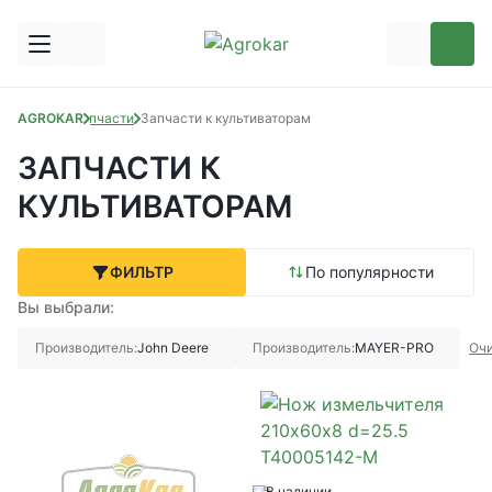
AGROKAR
Запчасти
Запчасти к культиваторам
ЗАПЧАСТИ К
КУЛЬТИВАТОРАМ
ФИЛЬТР
По популярности
Вы выбрали:
Производитель:
John Deere
Производитель:
MAYER-PRO
Очи
В наличии