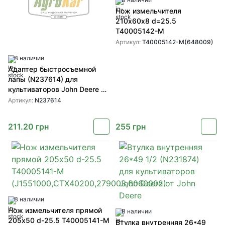
Нож измельчителя
210х60х8 d=25.5
T40005142-M
Артикул:
T40005142-M(648009)
В наличии
Адаптер быстросъемной
лапы (N237614) для
культиваторов John Deere от
John Deere
Артикул:
N237614
211.20
грн
255
грн
В наличии
Нож измельчителя прямой
В наличии
205х50 d-25.5 T40005141-M
Втулка внутренняя 26*49