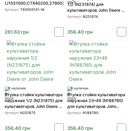
(J1551000,CTX40200,279003,6060002)
1/2 (N231874) для
Артикул:
T40005141-M
культиваторов John Deere от
John Deere
Артикул:
N231874
261.63
грн
356.40
грн
В наличии
В наличии
Втулка стойки культиватора
Втулка стойки культиватора
наружная 1/2 (N231875) для
наружная 23*49 (N188780)
культиваторов John Deere от
для культиваторов John
John Deere
Deere
Артикул:
N231875
Артикул:
N188780
356.40
грн
356.40
грн