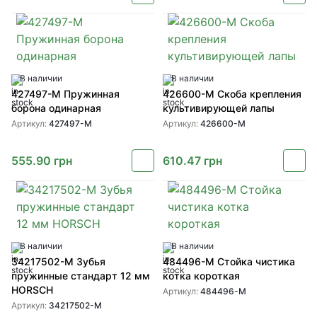
В наличии
В наличии
427497-M Пружинная
426600-M Скоба крепления
борона одинарная
культивирующей лапы
Артикул:
427497-M
Артикул:
426600-M
555.90
грн
610.47
грн
В наличии
В наличии
34217502-M Зубья
484496-M Стойка чистика
пружинные стандарт 12 мм
котка короткая
HORSCH
Артикул:
484496-M
Артикул:
34217502-M