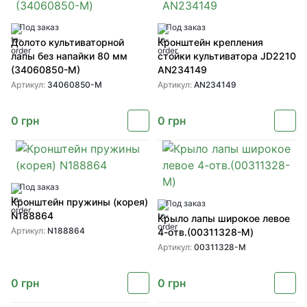
Под заказ
Под заказ
Долото культиваторной
Кронштейн крепления
лапы без напайки 80 мм
стойки культиватора JD2210
(34060850-M)
AN234149
Артикул:
34060850-M
Артикул:
AN234149
0
грн
0
грн
Под заказ
Кронштейн пружины (корея)
Под заказ
N188864
Крыло лапы широкое левое
Артикул:
N188864
4-отв.(00311328-M)
Артикул:
00311328-M
0
грн
0
грн