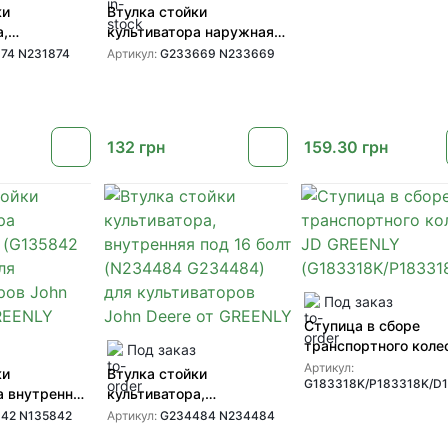
ки
Втулка стойки
а,
культиватора наружная
(N231874
(G233669 N233669) для
74 N231874
Артикул:
G233669 N233669
я
культиваторов John Deere
ов John Deere
от GREENLY
132
грн
159.30
грн
Под заказ
Ступица в сборе
транспортного коле
Под заказ
GREENLY
Артикул:
ки
Втулка стойки
G183318K/P183318K/D
(G183318K/P183318
а внутренняя
культиватора,
35842) для
внутренняя под 16 болт
42 N135842
Артикул:
G234484 N234484
ов John Deere
(N234484 G234484) для