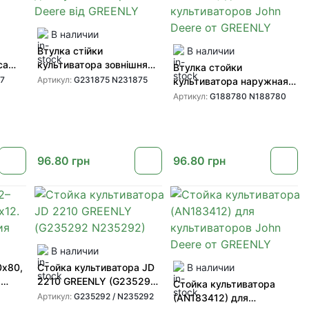
В наличии
Втулка стійки
В наличии
са
культиватора зовнішня
Втулка стойки
я
1/2 (N231875 G231875)
7
Артикул:
G231875 N231875
культиватора наружная
от
для культиваторів John
(G188780 N188780) для
Артикул:
G188780 N188780
Deere від GREENLY
культиваторов John Deere
от GREENLY
96.80
грн
96.80
грн
В наличии
0х80,
Стойка культиватора JD
В наличии
а
2210 GREENLY (G235292
Стойка культиватора
N235292)
Артикул:
G235292 / N235292
(AN183412) для