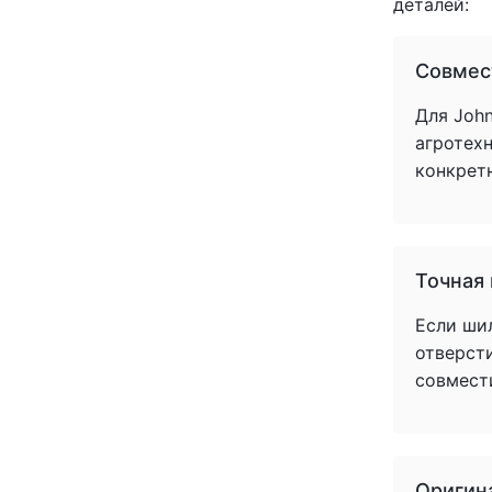
деталей:
Совмес
Для John
агротех
конкрет
Точная
Если ши
отверст
совмест
Оригин