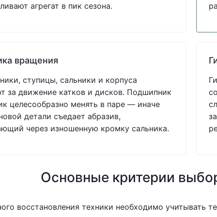
ливают агрегат в пик сезона.
р
ика вращения
Г
ики, ступицы, сальники и корпуса
Г
т за движение катков и дисков. Подшипник
с
ик целесообразно менять в паре — иначе
с
новой детали съедает абразив,
за
ающий через изношенную кромку сальника.
р
Основные критерии выбо
ного восстановления техники необходимо учитывать т