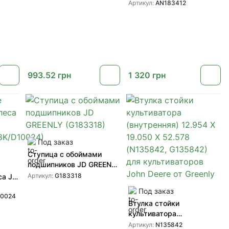
культиваторов John Deere
Артикул:
AN183412
от GREENLY
993.52
грн
1 320
грн
Под заказ
Ступица с обоймами
подшипников JD GREENLY
(G183318)
Артикул:
G183318
са JD
Под заказ
10024
K/D10024)
Втулка стойки
культиватора
(внутренняя) 12.954 X
Артикул:
N135842