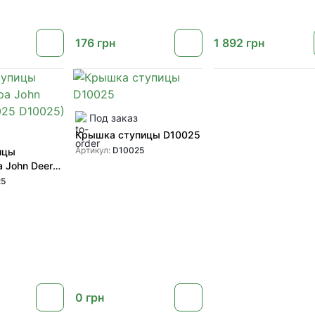
культиваторов John Deere
от GREENLY
176
грн
1 892
грн
Под заказ
Крышка ступицы D10025
Артикул:
D10025
ицы
а John Deere
025)
25
0
грн