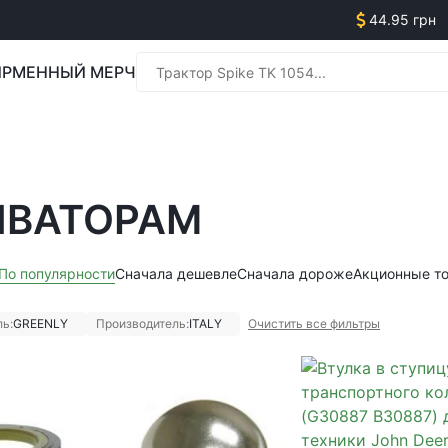
44.95 грн
РМЕННЫЙ МЕРЧ
Менед
ИВАТОРАМ
Менед
По популярности
Сначала дешевле
Сначала дороже
Акционные т
ь:
GREENLY
Производитель:
ITALY
Очистить все фильтры