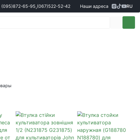
,
(095)
872-65-95
(067)
522-52-42
Наши адреса
RU
Адрес
г. Кропивницкий, ул. Первая
жеры по продаже запчастей
(095)
872-65-95
Выставочная, 10
- Олександр
(096)
042-43-03
- Сергій
(067)
522-52-42
- Сергій
(067)
120-27-20
- Владислав
Адрес
г. Винница (с. Винницкие хутора), ул.
Немировское шоссе, 90г
жеры по продаже техники
овары
(098)
230-22-30
- Євгеній
(098)
638-68-68
- Едуард
(097)
120-57-20
- Олександр