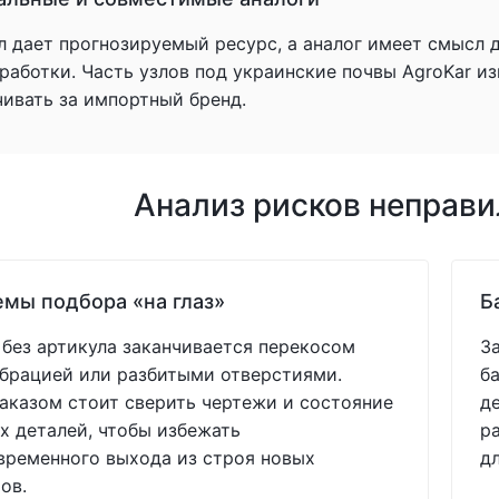
л дает прогнозируемый ресурс, а аналог имеет смысл 
аботки. Часть узлов под украинские почвы AgroKar из
чивать за импортный бренд.
Анализ рисков неправ
мы подбора «на глаз»
Б
без артикула заканчивается перекосом
З
ибрацией или разбитыми отверстиями.
б
аказом стоит сверить чертежи и состояние
д
 деталей, чтобы избежать
р
ременного выхода из строя новых
д
ов.