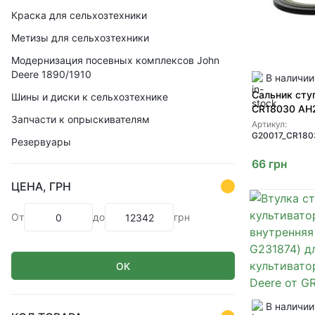
Краска для сельхозтехники
Метизы для сельхозтехники
Модернизация посевных комплексов John
Deere 1890/1910
В наличии
Сальник сту
Шины и диски к сельхозтехнике
CR18030 AH
Запчасти к опрыскивателям
GREENLY
Артикул:
G20017_CR180
Резервуары
66
грн
ЦЕНА, ГРН
От
до
грн
ОК
В наличии