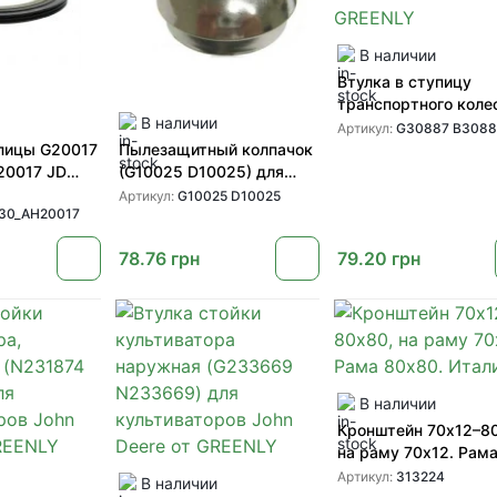
В наличии
Втулка в ступицу
транспортного коле
В наличии
(G30887 B30887) дл
Артикул:
G30887 B3088
техники John Deere 
пицы G20017
Пылезащитный колпачок
GREENLY
20017 JD
(G10025 D10025) для
ступицы культиватора
Артикул:
G10025 D10025
30_AH20017
John Deere от GREENLY
78.76
грн
79.20
грн
В наличии
Кронштейн 70х12–8
на раму 70х12. Рам
80х80. Италия
Артикул:
313224
В наличии