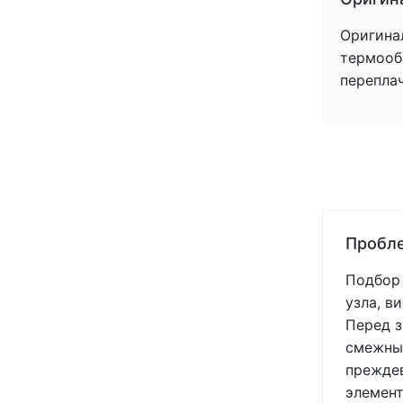
Оригина
термообр
перепла
Пробле
Подбор 
узла, в
Перед з
смежных
преждев
элемент