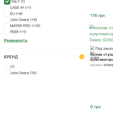
ITALY
(1)
от GREENLY
(1)
CASE IH
(+1)
(1)
EU
(+8)
176
грн
John Deere
(+9)
MAYER-PRO
(+16)
PEER
(+1)
SHOUP
(+82)
Развернуть
УКР
(+1)
Под заказ
Україна
(+33)
Колпак ступ
БРЕНД
культиватор
(G10025 D10
Артикул:
G100
(7)
John Deere
(10)
0
грн