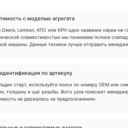
тимость с моделью агрегата
 Deere, Lemken, КПС или КРН одно название серии не 
нической совместимостью мы понимаем полное совпад
ной машины. Данные техники лучше отправить менеджер
 идентификация по артикулу
льдик стерт, используйте поиск по номеру OEM или сн
ия, толщину и шаг резьбы. Фото узла поможет менедже
имость не держалась на предположениях.
альные и совместимые аналоги