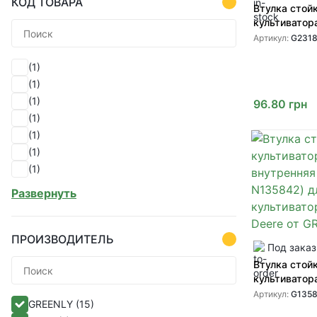
КОД ТОВАРА
Втулка стой
культиватор
внутренняя 
Артикул:
G2318
G231874) дл
культиватор
(1)
от GREENLY
(1)
(1)
96.80
грн
(1)
(1)
(1)
(1)
(1)
Развернуть
(1)
(1)
(1)
ПРОИЗВОДИТЕЛЬ
Под заказ
(1)
Втулка стой
(1)
культиватор
(1)
(G135842 N1
Артикул:
G1358
GREENLY
(15)
(1)
культиватор