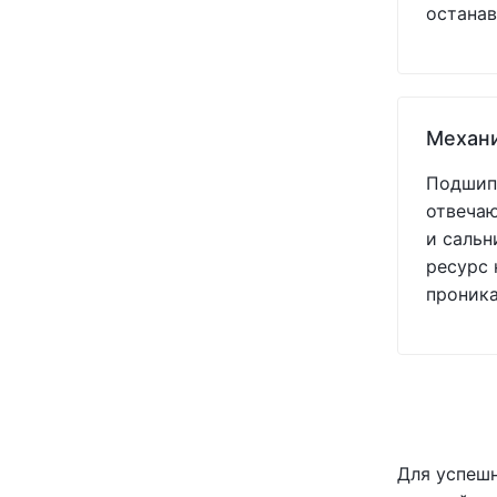
останав
Механ
Подшипн
отвечаю
и сальн
ресурс 
проник
Для успеш