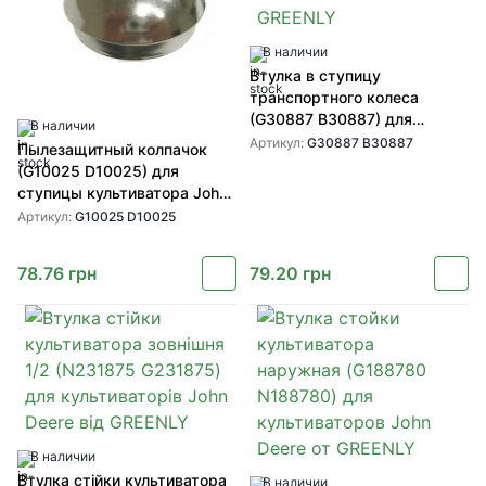
В наличии
Втулка в ступицу
транспортного колеса
(G30887 B30887) для
В наличии
техники John Deere от
Артикул:
G30887 B30887
Пылезащитный колпачок
GREENLY
(G10025 D10025) для
ступицы культиватора John
Deere от GREENLY
Артикул:
G10025 D10025
78.76
грн
79.20
грн
В наличии
Втулка стійки культиватора
В наличии