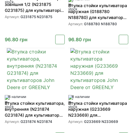
зовнішня 1/2 (N231875
Втулка стойки культиватора
G231875) для культиваторів
наружная (G188780
John Deere від GREENLY
Артикул:
G231875 N231875
N188780) для культиваторов
John Deere от GREENLY
Артикул:
G188780 N188780
96.80
грн
96.80
грн
В наличии
В наличии
Втулка стойки культиватора,
Втулка стойки культиватора
внутренняя (N231874
наружная (G233669
G231874) для культиваторов
N233669) для
John Deere от GREENLY
культиваторов John Deere от
Артикул:
G231874 N231874
Артикул:
G233669 N233669
GREENLY