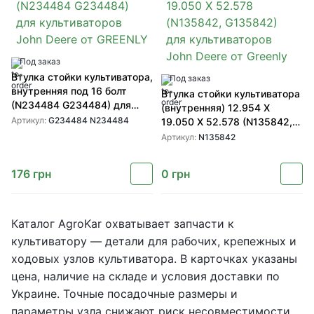
Под заказ
Втулка стойки культиватора,
Под заказ
внутренняя под 16 болт
Втулка стойки культиватора
(N234484 G234484) для
(внутренняя) 12.954 X
культиваторов John Deere от
Артикул:
G234484 N234484
19.050 X 52.578 (N135842,
GREENLY
G135842) для культиваторов
Артикул:
N135842
John Deere от Greenly
176
грн
0
грн
Каталог AgroKar охватывает запчасти к
культиватору — детали для рабочих, крепежных и
ходовых узлов культиватора. В карточках указаны
цена, наличие на складе и условия доставки по
Украине. Точные посадочные размеры и
параметры узла снижают риск несовместимости,