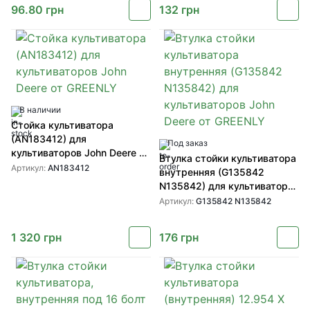
96.80
грн
132
грн
В наличии
Стойка культиватора
(AN183412) для
Под заказ
культиваторов John Deere от
Втулка стойки культиватора
GREENLY
Артикул:
AN183412
внутренняя (G135842
N135842) для культиваторов
John Deere от GREENLY
Артикул:
G135842 N135842
1 320
грн
176
грн