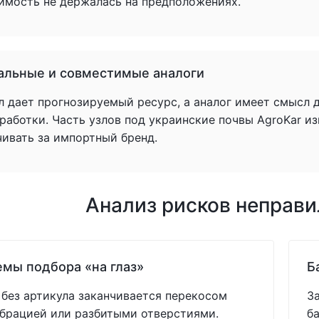
имость не держалась на предположениях.
альные и совместимые аналоги
л дает прогнозируемый ресурс, а аналог имеет смысл 
аботки. Часть узлов под украинские почвы AgroKar из
чивать за импортный бренд.
Анализ рисков неправ
мы подбора «на глаз»
Б
без артикула заканчивается перекосом
З
ибрацией или разбитыми отверстиями.
б