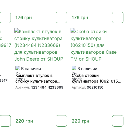
Deere
176
грн
176
грн
В наличии
В наличии
Комплект втулок в
Скоба стойки
917
9917
стойку культиватора
культиватора (06210150)
(N234484 N233669) для
для культиваторов Case
Артикул:
N234484 N233669
Артикул:
06210150
культиваторов John Deere
TM от SHOUP
от SHOUP
220
грн
220
грн