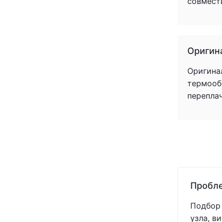
совмест
(1)
(1)
(1)
(1)
Оригин
(1)
(1)
Оригина
(1)
термообр
(1)
перепла
(1)
Пробле
Подбор 
узла, в