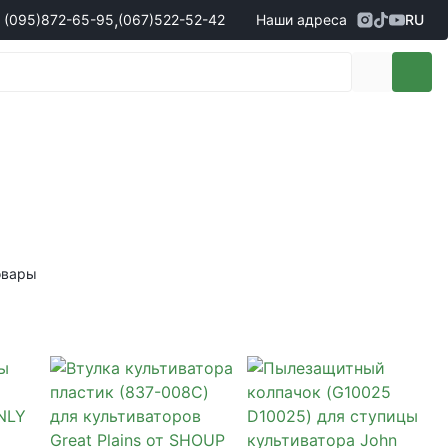
,
(095)
872-65-95
(067)
522-52-42
Наши адреса
RU
Адрес
г. Кропивницкий, ул. Первая
жеры по продаже запчастей
(095)
872-65-95
Выставочная, 10
- Олександр
(096)
042-43-03
- Сергій
(067)
522-52-42
- Сергій
(067)
120-27-20
- Владислав
Адрес
г. Винница (с. Винницкие хутора), ул.
Немировское шоссе, 90г
жеры по продаже техники
овары
(098)
230-22-30
- Євгеній
(098)
638-68-68
- Едуард
(097)
120-57-20
- Олександр