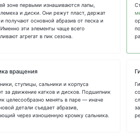
ей зоне первыми изнашиваются лапы,
С
 лемеха и диски. Они режут пласт, держат
м
 и получают основной абразив от песка и
о
 Именно эти элементы чаще всего
по
ливают агрегат в пик сезона.
р
ика вращения
Г
ики, ступицы, сальники и корпуса
Г
т за движение катков и дисков. Подшипник
с
ик целесообразно менять в паре — иначе
с
новой детали съедает абразив,
за
ающий через изношенную кромку сальника.
р