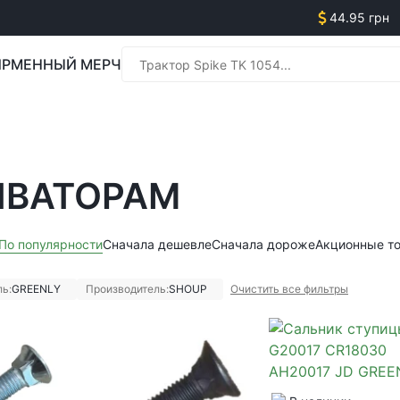
44.95 грн
РМЕННЫЙ МЕРЧ
Менед
ИВАТОРАМ
Менед
По популярности
Сначала дешевле
Сначала дороже
Акционные т
ь:
GREENLY
Производитель:
SHOUP
Очистить все фильтры