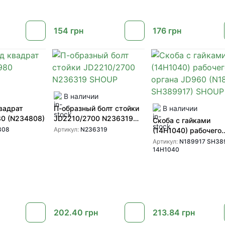
154
грн
176
грн
В наличии
вадрат
П-образный болт стойки
В наличии
80 (N234808)
JD2210/2700 N236319
Скоба с гайками
SHOUP
808
Артикул:
N236319
(14H1040) рабочего
органа JD960 (N189
Артикул:
N189917 SH38
14H1040
SH389917) SHOUP
202.40
грн
213.84
грн