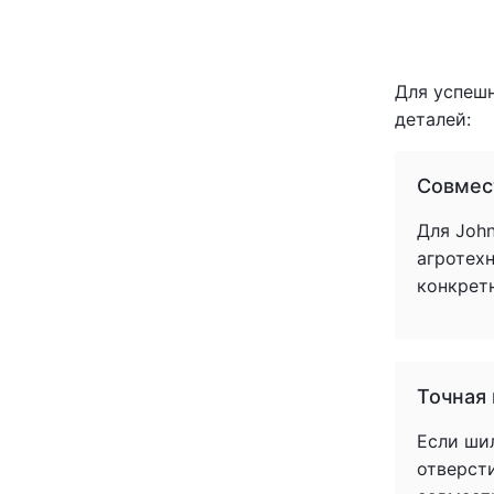
(1)
(1)
(1)
(1)
Для успеш
(1)
деталей:
(1)
(1)
Совмес
(1)
(1)
Для John
(1)
агротех
(1)
конкрет
(1)
(1)
(1)
(1)
Точная
(1)
(1)
Если ши
(1)
отверст
(1)