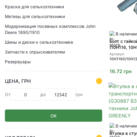
Краска для сельхозтехники
Метизы для сельхозтехники
Модернизация посевных комплексов John
Deere 1890/1910
В наличии
Болт с гайк
Шины и диски к сельхозтехнике
(10H116, 10H
Запчасти к опрыскивателям
культиватор
Артикул:
10H1160/10H1
Deere, Wil-Ri
Резервуары
от SHOUP
16.72
грн
ЦЕНА, ГРН
От
до
грн
ОК
В наличии
Втулка в ст