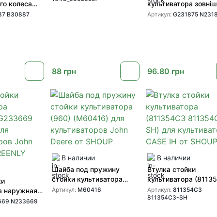
го колеса
культиватора зовні
887) для
1/2 (N231875 G2318
87 B30887
Артикул:
G231875 N231
 Deere от
для культиваторів J
Deere від GREENLY
88
грн
96.80
грн
В наличии
В наличии
Шайба под пружину
Втулка стойки
стойки культиватора
культиватора (8113
ки
(960) (M60416) для
811354C3-SH) для
Артикул:
M60416
Артикул:
811354C3
а наружная
811354C3-SH
культиваторов John Deere
культиваторов CASE 
33669) для
669 N233669
от SHOUP
SHOUP
ов John Deere