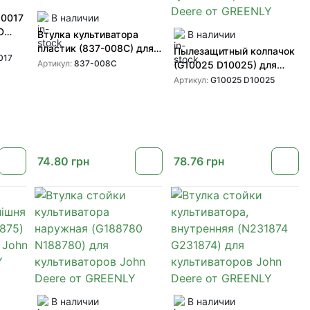
20017
В наличии
D
Втулка культиватора
В наличии
пластик (837-008C) для
Пылезащитный колпачок
017
культиваторов Great
Артикул:
837-008C
(G10025 D10025) для
Plains от SHOUP
ступицы культиватора
Артикул:
G10025 D10025
John Deere от GREENLY
74.80
грн
78.76
грн
В наличии
В наличии