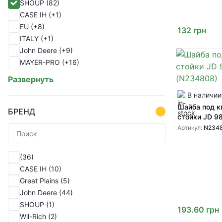
SHOUP
(82)
от GREENLY
(1)
CASE IH
(+1)
(1)
EU
(+8)
(1)
132
грн
ITALY
(+1)
(1)
John Deere
(+9)
(1)
MAYER-PRO
(+16)
(1)
PEER
(+1)
(1)
Развернуть
УКР
(+1)
(1)
В наличии
Україна
(+33)
(1)
Шайба под к
(1)
БРЕНД
стойки JD 9
(1)
Артикул:
N234
(1)
(1)
(36)
(1)
CASE IH
(10)
(1)
Great Plains
(5)
(1)
John Deere
(44)
(1)
SHOUP
(1)
(1)
193.60
грн
Wil-Rich
(2)
(1)