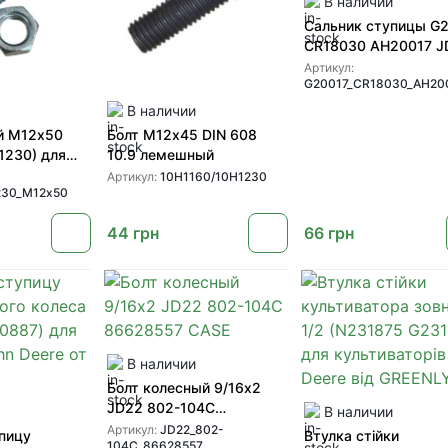
В наличии
Сальник ступицы G
CR18030 AH20017 J
GREENLY
Артикул:
G20017_CR18030_AH20
В наличии
ой М12х50
Болт М12х45 DIN 608
1230) для
10.9 лемешный
ов John
Артикул:
10H1160/10H1230
230_М12х50
ch, CASE IH
44
грн
66
грн
В наличии
Болт колесный 9/16х2
JD22 802-104C
В наличии
86628557 CASE
Артикул:
JD22_802-
упицу
Втулка стійки
104C_86628557