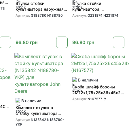
шня
Втулка стойки
Втулка стойки
75)
875
культиватора наружная
культиватора,
ohn
(G188780 N188780) для
внутренняя (N231874
Артикул:
G188780 N188780
Артикул:
G231874 N231874
культиваторов John Deere
G231874) для
от GREENLY
культиваторов John Deere
от GREENLY
96.80
грн
96.80
грн
В наличии
Скоба шлейф бороны
2М12х1,75х25х36х45х24х4
(N167577)
Артикул:
N167577-У
В наличии
54C3
Комплект втулок в
стойку культиватора
IH от
(N135842 N188780-УКР)
Артикул:
N135842 N188780-
УКР
для культиваторов John