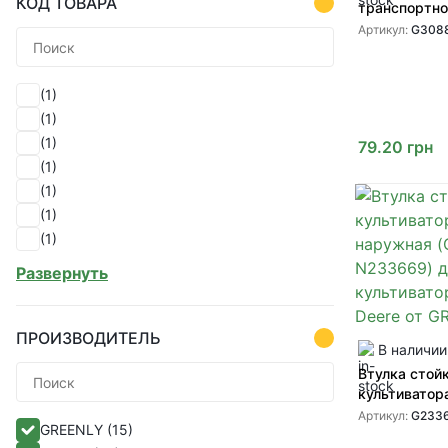
КОД ТОВАРА
транспортно
(G30887 B30
Артикул:
G308
техники John
GREENLY
(1)
(1)
(1)
79.20
грн
(1)
(1)
(1)
(1)
(1)
Развернуть
(1)
(1)
(1)
ПРОИЗВОДИТЕЛЬ
В наличии
(1)
Втулка стой
(1)
культиватор
(1)
(G233669 N2
Артикул:
G233
GREENLY
(15)
(1)
культиватор