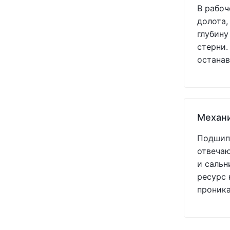
В рабоч
(1)
долота,
(1)
глубину
(1)
стерни.
(1)
останав
(1)
(1)
(1)
(1)
(1)
Механ
(1)
(1)
Подшипн
(1)
отвечаю
(1)
и сальн
(1)
ресурс 
(1)
проник
(1)
(1)
(1)