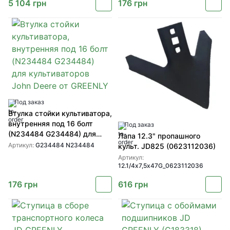
5 104
грн
176
грн
Под заказ
Втулка стойки культиватора,
внутренняя под 16 болт
Под заказ
(N234484 G234484) для
Лапа 12.3" пропашного
культиваторов John Deere от
Артикул:
G234484 N234484
культ. JD825 (0623112036)
GREENLY
Артикул:
12.1/4х7,5х47G_0623112036
176
грн
616
грн