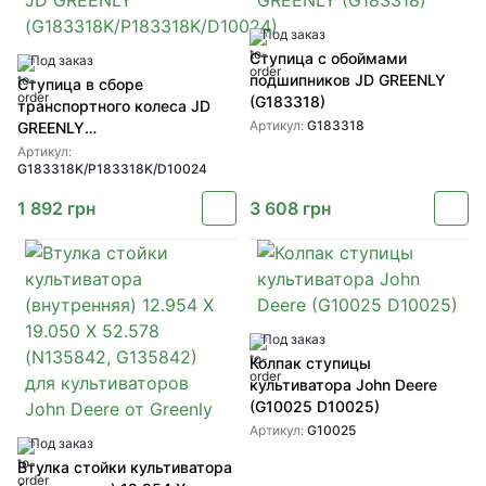
Под заказ
Ступица с обоймами
Под заказ
подшипников JD GREENLY
Ступица в сборе
(G183318)
транспортного колеса JD
Артикул:
G183318
GREENLY
(G183318K/P183318K/D10024)
Артикул:
G183318K/P183318K/D10024
1 892
грн
3 608
грн
Под заказ
Колпак ступицы
культиватора John Deere
(G10025 D10025)
Артикул:
G10025
Под заказ
Втулка стойки культиватора