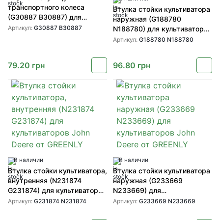
транспортного колеса
Втулка стойки культиватора
(G30887 B30887) для
наружная (G188780
техники John Deere от
Артикул:
G30887 B30887
N188780) для культиваторов
GREENLY
John Deere от GREENLY
Артикул:
G188780 N188780
79.20
грн
96.80
грн
В наличии
В наличии
Втулка стойки культиватора,
Втулка стойки культиватора
внутренняя (N231874
наружная (G233669
G231874) для культиваторов
N233669) для
John Deere от GREENLY
культиваторов John Deere от
Артикул:
G231874 N231874
Артикул:
G233669 N233669
GREENLY