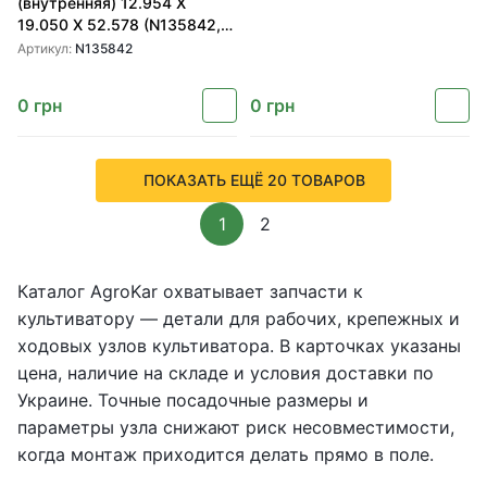
(внутренняя) 12.954 X
19.050 X 52.578 (N135842,
G135842) для культиваторов
Артикул:
N135842
John Deere от Greenly
0
грн
0
грн
ПОКАЗАТЬ ЕЩЁ 20 ТОВАРОВ
1
2
Каталог AgroKar охватывает запчасти к
культиватору — детали для рабочих, крепежных и
ходовых узлов культиватора. В карточках указаны
цена, наличие на складе и условия доставки по
Украине. Точные посадочные размеры и
параметры узла снижают риск несовместимости,
когда монтаж приходится делать прямо в поле.