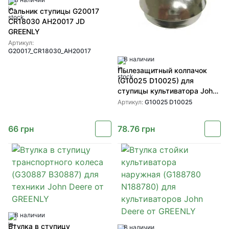
Сальник ступицы G20017
CR18030 AH20017 JD
GREENLY
Артикул:
G20017_CR18030_AH20017
В наличии
Пылезащитный колпачок
(G10025 D10025) для
ступицы культиватора John
Deere от GREENLY
Артикул:
G10025 D10025
66
грн
78.76
грн
В наличии
Втулка в ступицу
В наличии