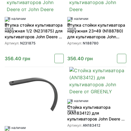
В наличии
В наличии
Втулка стойки культиватора
Втулка стойки культиватора
наружная 1/2 (N231875) для
наружная 23*49 (N188780)
культиваторов John Deere от
для культиваторов John
John Deere
Deere
Артикул:
N231875
Артикул:
N188780
356.40
грн
356.40
грн
В наличии
Стойка культиватора
(AN183412) для
культиваторов John Deere от
GREENLY
Артикул:
AN183412
В наличии