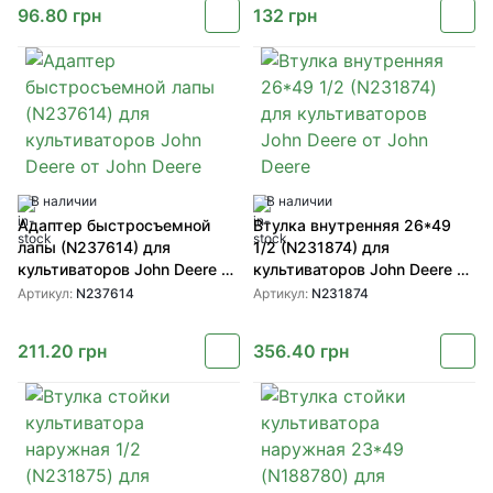
96.80
грн
132
грн
В наличии
В наличии
Адаптер быстросъемной
Втулка внутренняя 26*49
лапы (N237614) для
1/2 (N231874) для
культиваторов John Deere от
культиваторов John Deere от
John Deere
John Deere
Артикул:
N237614
Артикул:
N231874
211.20
грн
356.40
грн