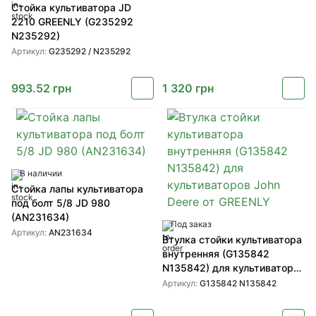
Стойка культиватора JD
2210 GREENLY (G235292
N235292)
Артикул:
G235292 / N235292
993.52
грн
1 320
грн
В наличии
Стойка лапы культиватора
под болт 5/8 JD 980
(AN231634)
Под заказ
Артикул:
AN231634
Втулка стойки культиватора
внутренняя (G135842
N135842) для культиваторов
John Deere от GREENLY
Артикул:
G135842 N135842