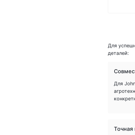
Для успеш
деталей:
Совмес
Для John
агротех
конкрет
Точная