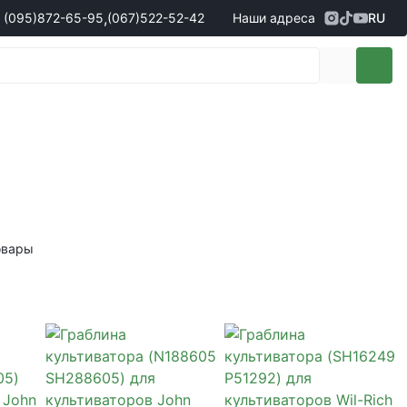
,
(095)
872-65-95
(067)
522-52-42
Наши адреса
RU
Адрес
г. Кропивницкий, ул. Первая
жеры по продаже запчастей
(095)
872-65-95
Выставочная, 10
- Олександр
(096)
042-43-03
- Сергій
(067)
522-52-42
- Сергій
(067)
120-27-20
- Владислав
Адрес
г. Винница (с. Винницкие хутора), ул.
Немировское шоссе, 90г
жеры по продаже техники
овары
(098)
230-22-30
- Євгеній
(098)
638-68-68
- Едуард
(097)
120-57-20
- Олександр