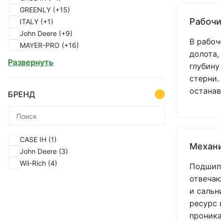
GREENLY
(+15)
Рабочи
ITALY
(+1)
John Deere
(+9)
В рабоч
MAYER-PRO
(+16)
долота,
PEER
(+1)
Развернуть
глубину
SHOUP
(+82)
стерни.
Україна
(+33)
останав
БРЕНД
CASE IH
(1)
Механ
John Deere
(3)
Wil-Rich
(4)
Подшипн
отвечаю
и сальн
ресурс 
проник