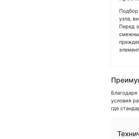
Подбор 
узла, в
Перед з
смежных
преждев
элемент
Преимущ
Благодаря
условия ра
где станда
Техни