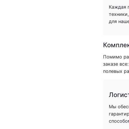
Каждая 
техники
для наше
Комплек
Помимо раб
заказе все
полевых ра
Логис
Мы обес
гаранти
способо