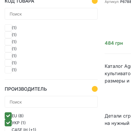
КОД ТОВАРА
культиваторо
Артикул:
P678
(1)
(1)
(1)
484
грн
(1)
(1)
(1)
Каталог Ag
(1)
культивато
(1)
размеры и 
ПРОИЗВОДИТЕЛЬ
Детали сгр
EU
(8)
УКР
(1)
на нужный 
CASE IH
(+1)