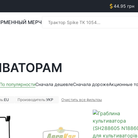
44.95 грн
РМЕННЫЙ МЕРЧ
Менед
ИВАТОРАМ
Менед
По популярности
Сначала дешевле
Сначала дороже
Акционные т
ь:
EU
Производитель:
УКР
Очистить все фильтры