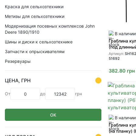
Краска для сельхозтехники
Метизы для сельхозтехники
Модернизация посевных комплексов John
Deere 1890/1910
В наличии
Граблина ку
Шины и диски к сельхозтехнике
(под длинный
Запчасти к опрыскивателям
втулка) (SH
Артикул:
SH162
51692
51692) для
Резервуары
культиваторо
382.80
грн
ЦЕНА, ГРН
От
до
грн
ОК
В наличии
Граблина ку
(на планку) 