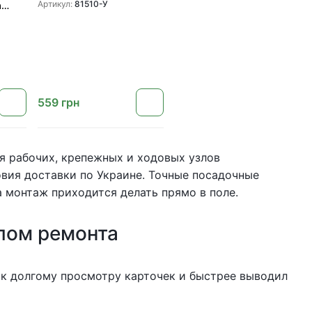
(81510)
Артикул:
81510-У
а
0_AG)
ase
559
грн
ля рабочих, крепежных и ходовых узлов
ловия доставки по Украине. Точные посадочные
 монтаж приходится делать прямо в поле.
лом ремонта
 к долгому просмотру карточек и быстрее выводил