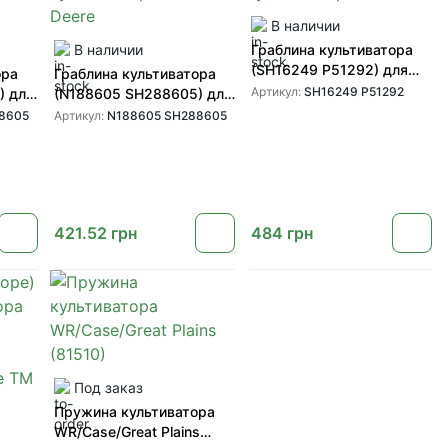
В наличии
В наличии
Граблина культиватора
(SH16249 P51292) для
ора
Граблина культиватора
культиваторов Wil-Rich
Артикул:
SH16249 P51292
) для
(N188605 SH288605) для
Deere
культиваторов John Deere
8605
Артикул:
N188605 SH288605
421.52
грн
484
грн
Под заказ
Пружина культиватора
WR/Case/Great Plains
)