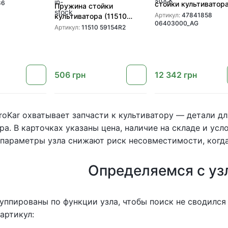
в Wil-Rich
86
стойки культиватор
Пружина стойки
(47841858 0640300
Артикул:
47841858
культиватора (11510
06403000_AG
для культиватора C
59154R2) для
Артикул:
11510 59154R2
TM
культиваторов Wil-Rich,
Great Plains, Case TM
506
грн
12 342
грн
roKar охватывает запчасти к культиватору — детали д
ра. В карточках указаны цена, наличие на складе и ус
параметры узла снижают риск несовместимости, когда
Определяемся с уз
уппированы по функции узла, чтобы поиск не сводился
артикул: