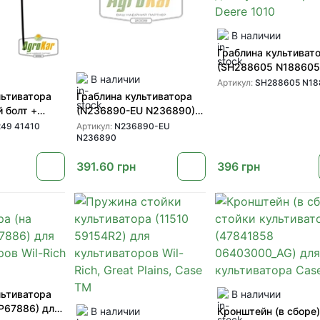
В наличии
Граблина культиват
(SH288605 N188605
В наличии
культиваторів John 
Артикул:
SH288605 N18
1010
льтиватора
Граблина культиватора
 болт +
(N236890-EU N236890)
16249 41410
для культиваторов John
49 41410
Артикул:
N236890-EU
N236890
Deere
в Wil-Rich
391.60
грн
396
грн
льтиватора
В наличии
(P67886) для
В наличии
Кронштейн (в сборе