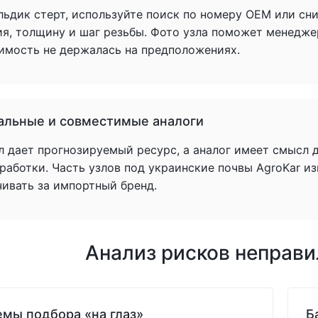
льдик стерт, используйте поиск по номеру OEM или сн
ия, толщину и шаг резьбы. Фото узла поможет менедже
имость не держалась на предположениях.
альные и совместимые аналоги
л дает прогнозируемый ресурс, а аналог имеет смысл 
аботки. Часть узлов под украинские почвы AgroKar из
чивать за импортный бренд.
Анализ рисков неправ
мы подбора «на глаз»
Б