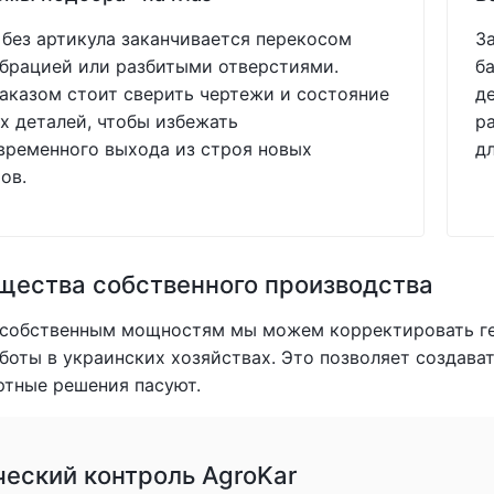
без артикула заканчивается перекосом
З
ибрацией или разбитыми отверстиями.
б
аказом стоит сверить чертежи и состояние
д
 деталей, чтобы избежать
р
ременного выхода из строя новых
д
ов.
ества собственного производства
 собственным мощностям мы можем корректировать ге
боты в украинских хозяйствах. Это позволяет создав
ртные решения пасуют.
ческий контроль AgroKar