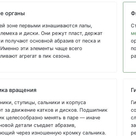
е органы
Ф
ей зоне первыми изнашиваются лапы,
С
 лемеха и диски. Они режут пласт, держат
м
 и получают основной абразив от песка и
о
 Именно эти элементы чаще всего
по
ливают агрегат в пик сезона.
р
ика вращения
Г
ики, ступицы, сальники и корпуса
Г
т за движение катков и дисков. Подшипник
с
ик целесообразно менять в паре — иначе
с
новой детали съедает абразив,
за
ающий через изношенную кромку сальника.
р