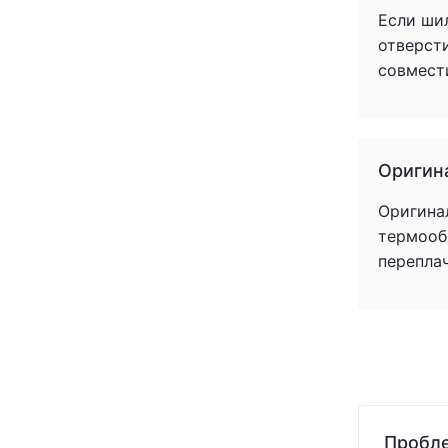
Если ши
отверст
совмест
Оригин
Оригина
термообр
перепла
Пробле