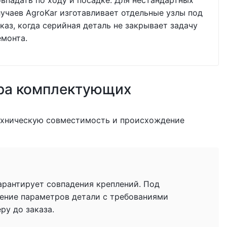
овпадать по ходу и посадке. Для нестандартных
лучаев AgroKar изготавливает отдельные узлы под
каз, когда серийная деталь не закрывает задачу
емонта.
ра комплектующих
ехническую совместимость и происхождение
гарантирует совпадения креплений. Под
ение параметров детали с требованиями
у до заказа.