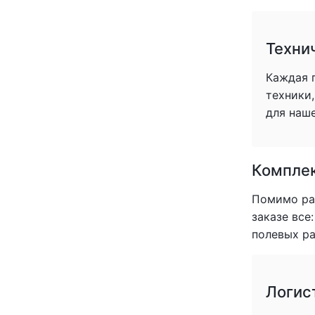
(+1)
(+1)
(+1)
Техни
(+1)
(+1)
Каждая 
(+1)
техники
(+1)
для наше
(+1)
(+1)
(+1)
Комплек
(+1)
(+1)
Помимо раб
(+0)
заказе все
(+1)
полевых ра
(+1)
(+1)
(+1)
Логис
(+1)
(+1)