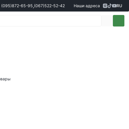
,
(095)
872-65-95
(067)
522-52-42
Наши адреса
RU
Адрес
г. Кропивницкий, ул. Первая
жеры по продаже запчастей
(095)
872-65-95
Выставочная, 10
- Олександр
(096)
042-43-03
- Сергій
(067)
522-52-42
- Сергій
(067)
120-27-20
- Владислав
Адрес
г. Винница (с. Винницкие хутора), ул.
Немировское шоссе, 90г
жеры по продаже техники
овары
(098)
230-22-30
- Євгеній
(098)
638-68-68
- Едуард
(097)
120-57-20
- Олександр