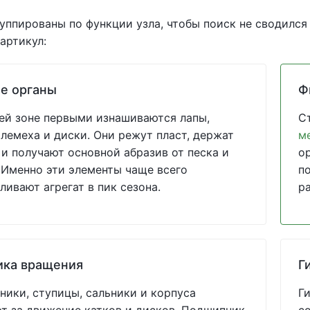
уппированы по функции узла, чтобы поиск не сводился
артикул:
е органы
Ф
ей зоне первыми изнашиваются лапы,
С
 лемеха и диски. Они режут пласт, держат
м
 и получают основной абразив от песка и
о
 Именно эти элементы чаще всего
по
ливают агрегат в пик сезона.
р
ика вращения
Г
ики, ступицы, сальники и корпуса
Г