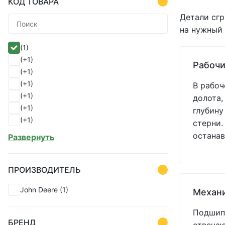
КОД ТОВАРА
Детали сгр
на нужный 
(1)
(+1)
Рабочи
(+1)
(+1)
В рабоч
(+1)
долота,
(+1)
глубину
(+1)
стерни.
(+1)
останав
Развернуть
(+1)
(+1)
(+1)
ПРОИЗВОДИТЕЛЬ
(+1)
John Deere
(1)
Механ
(+1)
(+1)
Подшипн
(+1)
БРЕНД