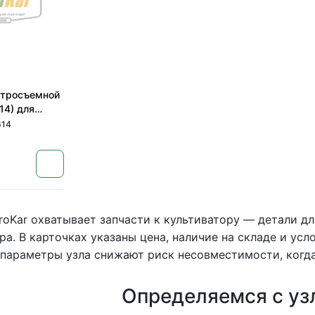
стросъемной
14) для
ов John Deere
614
e
roKar охватывает запчасти к культиватору — детали д
ра. В карточках указаны цена, наличие на складе и ус
параметры узла снижают риск несовместимости, когда
Определяемся с уз