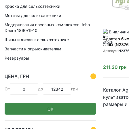
Краска для сельхозтехники
Метизы для сельхозтехники
Модернизация посевных комплексов John
Deere 1890/1910
В наличии
Адаптер бы
Шины и диски к сельхозтехнике
лапы (N2376
Запчасти к опрыскивателям
культиватор
Артикул:
N237
от John Deer
Резервуары
211.20
грн
ЦЕНА, ГРН
От
до
грн
Каталог Ag
культивато
размеры и 
ОК