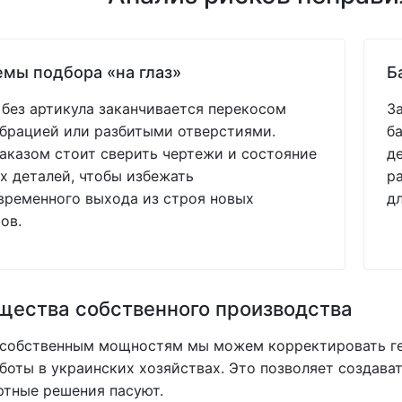
мы подбора «на глаз»
Б
без артикула заканчивается перекосом
З
ибрацией или разбитыми отверстиями.
б
аказом стоит сверить чертежи и состояние
д
 деталей, чтобы избежать
р
ременного выхода из строя новых
д
ов.
ества собственного производства
 собственным мощностям мы можем корректировать ге
боты в украинских хозяйствах. Это позволяет создав
ртные решения пасуют.