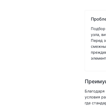
(+1)
(+1)
(+1)
Пробле
(+1)
(+0)
Подбор 
(+1)
узла, в
(+1)
Перед з
(+1)
смежных
(+1)
преждев
(+1)
элемент
(+1)
(+1)
(+1)
(+1)
Преимущ
(+1)
(+1)
Благодаря
(+1)
условия ра
(+1)
где станда