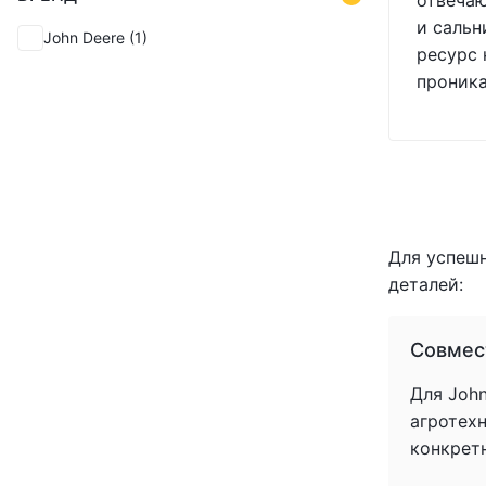
отвечаю
(+1)
и сальн
(+1)
John Deere
(1)
ресурс 
(+1)
проник
(+1)
(+1)
(+1)
(+1)
(+1)
(+1)
(+1)
Для успеш
(+1)
деталей:
(+1)
(+1)
(+1)
Совмес
(+1)
Для John
(+1)
агротех
(+1)
конкрет
(+1)
(+1)