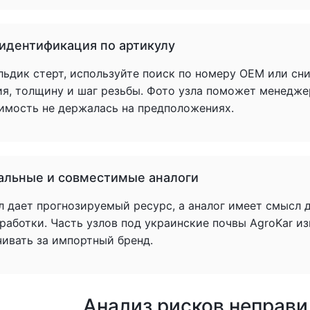
 идентификация по артикулу
льдик стерт, используйте поиск по номеру OEM или сн
ия, толщину и шаг резьбы. Фото узла поможет менедже
имость не держалась на предположениях.
альные и совместимые аналоги
л дает прогнозируемый ресурс, а аналог имеет смысл 
аботки. Часть узлов под украинские почвы AgroKar из
чивать за импортный бренд.
Анализ рисков неправ