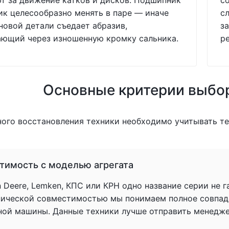
т за движение катков и дисков. Подшипник
с
ик целесообразно менять в паре — иначе
с
новой детали съедает абразив,
за
ающий через изношенную кромку сальника.
р
Основные критерии выбо
ного восстановления техники необходимо учитывать т
тимость с моделью агрегата
 Deere, Lemken, КПС или КРН одно название серии не 
нической совместимостью мы понимаем полное совпад
ной машины. Данные техники лучше отправить менеджер