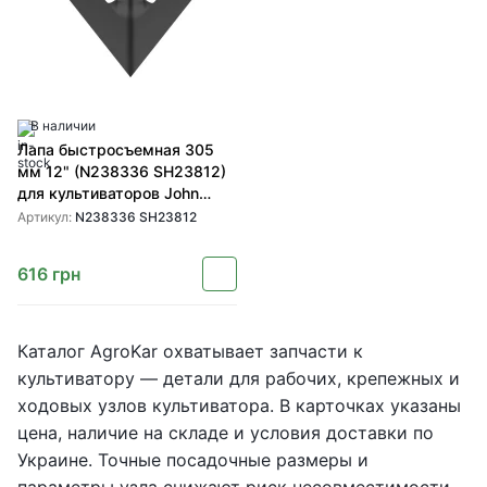
В наличии
Лапа быстросъемная 305
мм 12" (N238336 SH23812)
для культиваторов John
Deere от SHOUP
Артикул:
N238336 SH23812
616
грн
Каталог AgroKar охватывает запчасти к
культиватору — детали для рабочих, крепежных и
ходовых узлов культиватора. В карточках указаны
цена, наличие на складе и условия доставки по
Украине. Точные посадочные размеры и