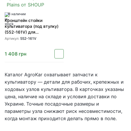
В наличии
Кронштейн стойки
культиватора (под втулку)
(552-161V) для
культиваторов Great Plains
Артикул:
552-161V
от SHOUP
1 408
грн
Каталог AgroKar охватывает запчасти к
культиватору — детали для рабочих, крепежных и
ходовых узлов культиватора. В карточках указаны
цена, наличие на складе и условия доставки по
Украине. Точные посадочные размеры и
параметры узла снижают риск несовместимости,
когда монтаж приходится делать прямо в поле.